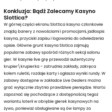
Konkluzja: Bądź Zalecamy Kasyno
Slottica?
W górnej części ekranu Slottica kasyno członkowie
znajdą banery z nowościami i promocjami, jadłospis
kasyna, przyciski zapisu i logowania do odwiedzenia
opisie. Główne grunt kasyna Slotica zajmują
popularne zabawy spośród różnych sekcji salonu
gier. W kasynie live grę przewodzi autentyczny
krupier\krupierka – zatrudnia zakłady, zakręca
kołem ruletki, rozdaje karty i ogłasza wyniki rundy. W
zabawy dostępne w zakładce Live Dealers można
grać wyłącznie zbytnio prawdziwe pieniądze. Warto
zapoznać się pochodzące z dostępnością tegoż
wariantu loterii w obrębie gierek kasynowych na
żywo, ponieważ obsługiwane są ów lampy za