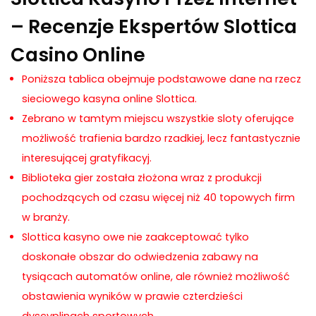
– Recenzje Ekspertów Slottica
Casino Online
Poniższa tablica obejmuje podstawowe dane na rzecz
sieciowego kasyna online Slottica.
Zebrano w tamtym miejscu wszystkie sloty oferujące
możliwość trafienia bardzo rzadkiej, lecz fantastycznie
interesującej gratyfikacyj.
Biblioteka gier została złożona wraz z produkcji
pochodzących od czasu więcej niż 40 topowych firm
w branży.
Slottica kasyno owe nie zaakceptować tylko
doskonałe obszar do odwiedzenia zabawy na
tysiącach automatów online, ale również możliwość
obstawienia wyników w prawie czterdzieści
dyscyplinach sportowych.