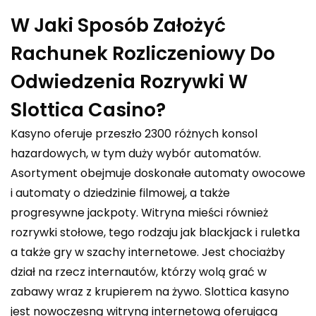
W Jaki Sposób Założyć
Rachunek Rozliczeniowy Do
Odwiedzenia Rozrywki W
Slottica Casino?
Kasyno oferuje przeszło 2300 różnych konsol
hazardowych, w tym duży wybór automatów.
Asortyment obejmuje doskonałe automaty owocowe
i automaty o dziedzinie filmowej, a także
progresywne jackpoty. Witryna mieści również
rozrywki stołowe, tego rodzaju jak blackjack i ruletka
a także gry w szachy internetowe. Jest chociażby
dział na rzecz internautów, którzy wolą grać w
zabawy wraz z krupierem na żywo. Slottica kasyno
jest nowoczesną witryną internetową oferującą