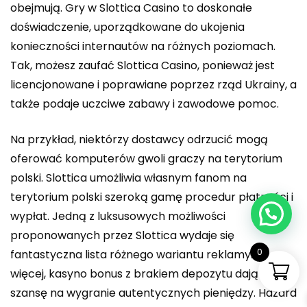
obejmują. Gry w Slottica Casino to doskonałe
doświadczenie, uporządkowane do ukojenia
konieczności internautów na różnych poziomach.
Tak, możesz zaufać Slottica Casino, ponieważ jest
licencjonowane i poprawiane poprzez rząd Ukrainy, a
także podaje uczciwe zabawy i zawodowe pomoc.
Na przykład, niektórzy dostawcy odrzucić mogą
oferować komputerów gwoli graczy na terytorium
polski. Slottica umożliwia własnym fanom na
terytorium polski szeroką gamę procedur płatności i
wypłat. Jedną z luksusowych możliwości
proponowanych przez Slottica wydaje się
0
fantastyczna lista różnego wariantu reklamy. Co
więcej, kasyno bonus z brakiem depozytu dają
szansę na wygranie autentycznych pieniędzy. Hazard