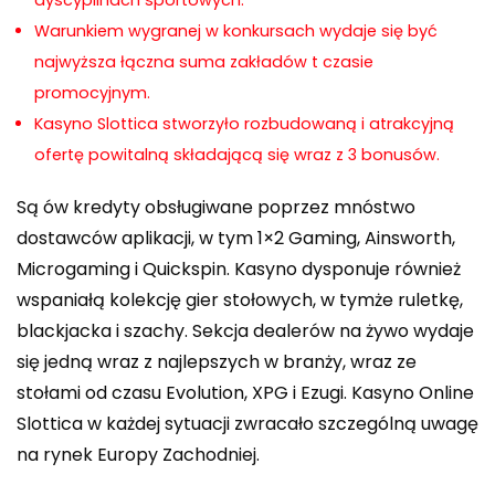
Warunkiem wygranej w konkursach wydaje się być
najwyższa łączna suma zakładów t czasie
promocyjnym.
Kasyno Slottica stworzyło rozbudowaną i atrakcyjną
ofertę powitalną składającą się wraz z 3 bonusów.
Są ów kredyty obsługiwane poprzez mnóstwo
dostawców aplikacji, w tym 1×2 Gaming, Ainsworth,
Microgaming i Quickspin. Kasyno dysponuje również
wspaniałą kolekcję gier stołowych, w tymże ruletkę,
blackjacka i szachy. Sekcja dealerów na żywo wydaje
się jedną wraz z najlepszych w branży, wraz ze
stołami od czasu Evolution, XPG i Ezugi. Kasyno Online
Slottica w każdej sytuacji zwracało szczególną uwagę
na rynek Europy Zachodniej.