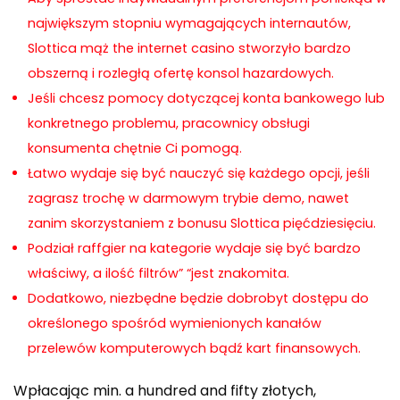
największym stopniu wymagających internautów,
Slottica mąż the internet casino stworzyło bardzo
obszerną i rozległą ofertę konsol hazardowych.
Jeśli chcesz pomocy dotyczącej konta bankowego lub
konkretnego problemu, pracownicy obsługi
konsumenta chętnie Ci pomogą.
Łatwo wydaje się być nauczyć się każdego opcji, jeśli
zagrasz trochę w darmowym trybie demo, nawet
zanim skorzystaniem z bonusu Slottica pięćdziesięciu.
Podział raffgier na kategorie wydaje się być bardzo
właściwy, a ilość filtrów” “jest znakomita.
Dodatkowo, niezbędne będzie dobrobyt dostępu do
określonego spośród wymienionych kanałów
przelewów komputerowych bądź kart finansowych.
Wpłacając min. a hundred and fifty złotych,