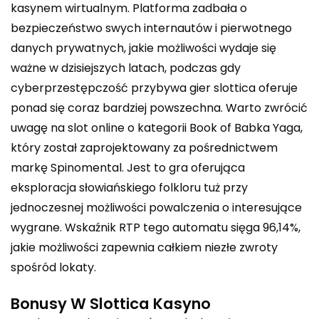
kasynem wirtualnym. Platforma zadbała o
bezpieczeństwo swych internautów i pierwotnego
danych prywatnych, jakie możliwości wydaje się
ważne w dzisiejszych latach, podczas gdy
cyberprzestępczość przybywa gier slottica oferuje
ponad się coraz bardziej powszechna. Warto zwrócić
uwagę na slot online o kategorii Book of Babka Yaga,
który został zaprojektowany za pośrednictwem
markę Spinomental. Jest to gra oferująca
eksploracja słowiańskiego folkloru tuż przy
jednoczesnej możliwości powalczenia o interesujące
wygrane. Wskaźnik RTP tego automatu sięga 96,14%,
jakie możliwości zapewnia całkiem niezłe zwroty
spośród lokaty.
Bonusy W Slottica Kasyno