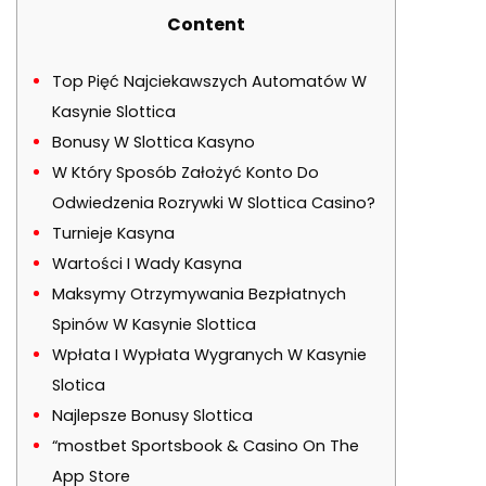
Content
Top Pięć Najciekawszych Automatów W
Kasynie Slottica
Bonusy W Slottica Kasyno
W Który Sposób Założyć Konto Do
Odwiedzenia Rozrywki W Slottica Casino?
Turnieje Kasyna
Wartości I Wady Kasyna
Maksymy Otrzymywania Bezpłatnych
Spinów W Kasynie Slottica
Wpłata I Wypłata Wygranych W Kasynie
Slotica
Najlepsze Bonusy Slottica
“‎mostbet Sportsbook & Casino On The
App Store