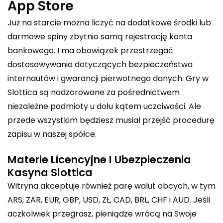
App Store
Już na starcie można liczyć na dodatkowe środki lub
darmowe spiny zbytnio samą rejestrację konta
bankowego. I ma obowiązek przestrzegać
dostosowywania dotyczących bezpieczeństwa
internautów i gwarancji pierwotnego danych. Gry w
Slottica są nadzorowane za pośrednictwem
niezależne podmioty u dołu kątem uczciwości. Ale
przede wszystkim będziesz musiał przejść procedurę
zapisu w naszej spółce.
Materie Licencyjne I Ubezpieczenia
Kasyna Slottica
Witryna akceptuje również parę walut obcych, w tym
ARS, ZAR, EUR, GBP, USD, ZŁ, CAD, BRL, CHF i AUD. Jeśli
aczkolwiek przegrasz, pieniądze wrócą na Swoje