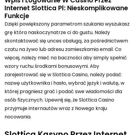
Wpis I Logowanie W Casino Przez
Internet Slottica Pl: Nieskomplikowane
Funkcje
Dzięki powiększony parametrom szukania wyszukasz
grę która naskoczynatrze ci do gustu. Należy
skontaktować się unces obsługą, za pośrednictwem
czatu na żywo lub adresu zamieszkamia email. Co
więcej, należy mieć na baczności aby simply spełnić
wzory ruchu środkami bonusowymi. Aby
zarejestrować się w Slottica Casino, należy podać
nazwę użytkownika i hasło, wybrać język i walutę, w
której pragniesz grać i podać swe wiadomości dla
osób fizycznych. Upewnij się, że Slottica Casino
przyjmuje internautów wraz z Nowego kraju
nocowania.
Slottica Kasyno Przez Internet