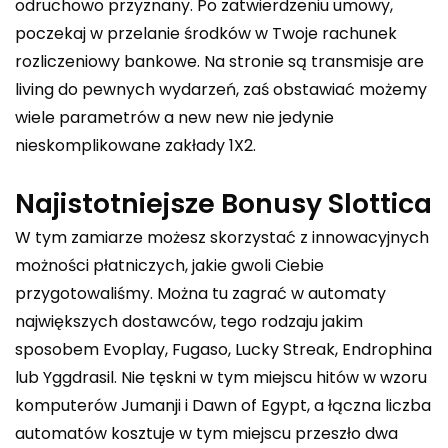
odruchowo przyznany. Po zatwierdzeniu umowy,
poczekaj w przelanie środków w Twoje rachunek
rozliczeniowy bankowe. Na stronie są transmisje are
living do pewnych wydarzeń, zaś obstawiać możemy
wiele parametrów a new new nie jedynie
nieskomplikowane zakłady 1X2.
Najistotniejsze Bonusy Slottica
W tym zamiarze możesz skorzystać z innowacyjnych
możności płatniczych, jakie gwoli Ciebie
przygotowaliśmy. Można tu zagrać w automaty
największych dostawców, tego rodzaju jakim
sposobem Evoplay, Fugaso, Lucky Streak, Endrophina
lub Yggdrasil. Nie tęskni w tym miejscu hitów w wzoru
komputerów Jumanji i Dawn of Egypt, a łączna liczba
automatów kosztuje w tym miejscu przeszło dwa