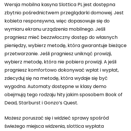
Wersja mobilna kasyna Slottica PL jest dostępna
zbytnio pośrednictwem przeglądarki domowej. Jest
kobieta responsywna, więc dopasowuje się do
wymiaru ekranu urządzenia mobilnego. Jeśli
pragniesz mieć bezzwłoczny dostęp do własnych
pieniędzy, wybierz metodę, która gwarantuje bieżące
przetwarzanie. Jeśli pragniesz uniknąć prowizji,
wybierz metodę, która nie pobiera prowizji. A jeśli
pragniesz komfortowo dokonywać wpłat i wypłat,
zdecyduj się na metodę, która wydaje się być
wygodna. Automaty dostępne w klasy demo
obejmują tego rodzaju hity jakim sposobem Book of
Dead, Starburst i Gonzo’s Quest.
Możesz poruszać się i widzieć sprawy spośród
świeżego miejsca widzenia, slottica wypłata