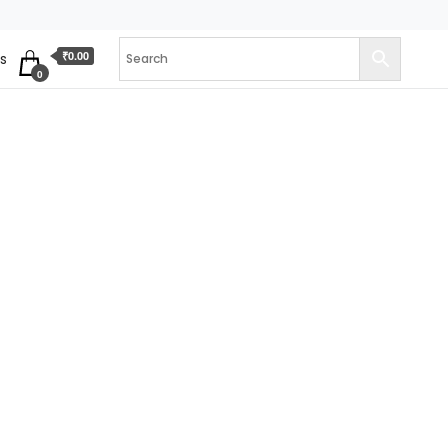
₹0.00
s
0