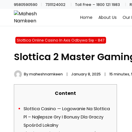
9580590590
7311124002
Toll Free – 1800 121 1983
R
Home
About Us
Our 
Slottica Online Casino In Axis Odbywa Się - 847
Slottica 2 Master Gamin
By
maheshnamkeen
January 8, 2025
15 minutes,
Content
Slottica Casino — Logowanie Na Slottica
Pl – Najlepsze Gry I Bonusy Dla Graczy
Spośród Lokalny