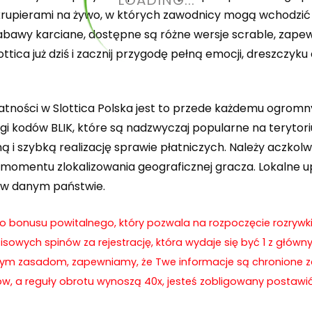
LOADING...
krupierami na żywo, w których zawodnicy mogą wchodzić w
 zabawy karciane, dostępne są różne wersje scrable, zap
tica już dziś i zacznij przygodę pełną emocji, dreszczyku
ności w Slottica Polska jest to przede każdemu ogromny
gi kodów BLIK, które są nadzwyczaj popularne na terytori
ą i szybką realizację sprawie płatniczych. Należy aczkol
d momentu zlokalizowania geograficznej gracza. Lokalne 
 w danym państwie.
 bonusu powitalnego, który pozwala na rozpoczęcie rozrywk
isowych spinów za rejestrację, która wydaje się być 1 z główny
nym zasadom, zapewniamy, że Twe informacje są chronione
inów, a reguły obrotu wynoszą 40x, jesteś zobligowany postawi