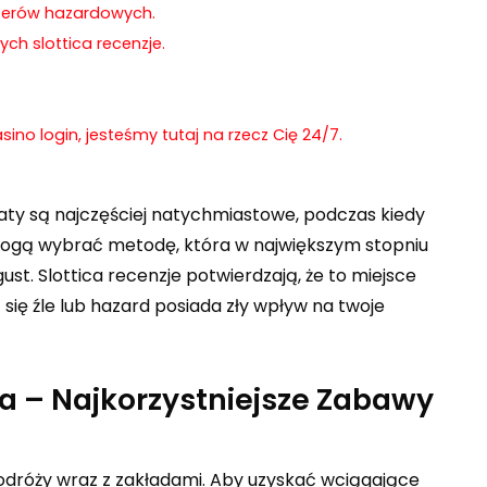
uterów hazardowych.
ch slottica recenzje.
ino login, jesteśmy tutaj na rzecz Cię 24/7.
aty są najczęściej natychmiastowe, podczas kiedy
y mogą wybrać metodę, która w największym stopniu
st. Slottica recenzje potwierdzają, że to miejsce
 się źle lub hazard posiada zły wpływ na twoje
ca – Najkorzystniejsze Zabawy
dróży wraz z zakładami. Aby uzyskać wciągające