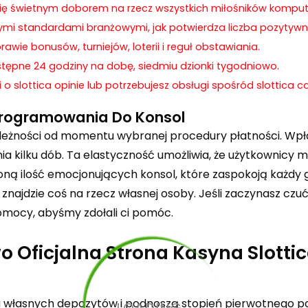
e się świetnym doborem na rzecz wszystkich miłośników komp
ymi standardami branżowymi, jak potwierdza liczba pozytywny
wie bonusów, turniejów, loterii i reguł obstawiania.
pne 24 godziny na dobę, siedmiu dzionki tygodniowo.
slottica opinie lub potrzebujesz obsługi spośród slottica cas
Oprogramowania Do Konsol
zależności od momentu wybranej procedury płatności. Wpł
ia kilku dób. Ta elastyczność umożliwia, że użytkownic
oną ilość emocjonujących konsol, które zaspokoją każdy gu
najdzie coś na rzecz własnej osoby. Jeśli zaczynasz czuć
omocy, abyśmy zdołali ci pomóc.
o Oficjalna Strona Kasyna Slotti
a własnych depozytów i podnoszą stopień pierwotnego po