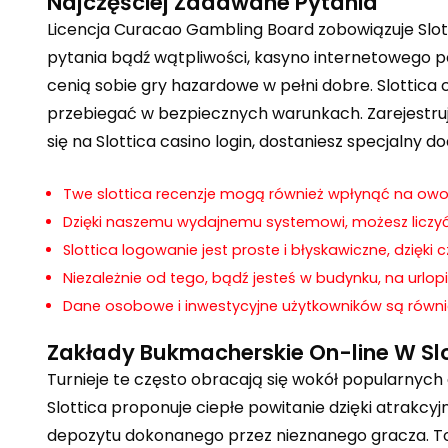
Najczęściej Zadawane Pytania
Licencja Curacao Gambling Board zobowiązuje Slotti
pytania bądź wątpliwości, kasyno internetowego po
cenią sobie gry hazardowe w pełni dobre. Slottica
przebiegać w bezpiecznych warunkach. Zarejestruj s
się na Slottica casino login, dostaniesz specjalny d
Twe slottica recenzje mogą również wpłynąć na owo, 
Dzięki naszemu wydajnemu systemowi, możesz liczyć
Slottica logowanie jest proste i błyskawiczne, dzię
Niezależnie od tego, bądź jesteś w budynku, na urlop
Dane osobowe i inwestycyjne użytkowników są równie
Zakłady Bukmacherskie On-line W Sl
Turnieje te często obracają się wokół popularny
Slottica proponuje ciepłe powitanie dzięki atrak
depozytu dokonanego przez nieznanego gracza. To 