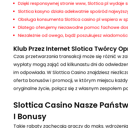
Dzięki responsywnej stronie www, Slottica pl wydaj
Slottica kasyno działa adekwatnie spośród najwyższ
Obsługa konsumenta Slottica casino pl wspiera w spra
Dlatego oferujemy niezawodne pomoc fachowe dostę
Niezależnie od owego, bądź poszukujesz wiadomości o 
Klub Przez Internet Slotica Twórcy 
Czas przetwarzania transakcji może się różnić w 
wypłaty mogą zająć od kilkunastu dni do odwiedzen
im odpowiada. W Slottica Casino znajdziesz niezlicz
oferta bonusów i promocji, w którym miejscu każdy z
oryginalne życie, połącz się z własnym zespołem p
Slottica Casino Nasze Państw
I Bonusy
Takie rabaty zachęcają graczy do maks. wdrożeni