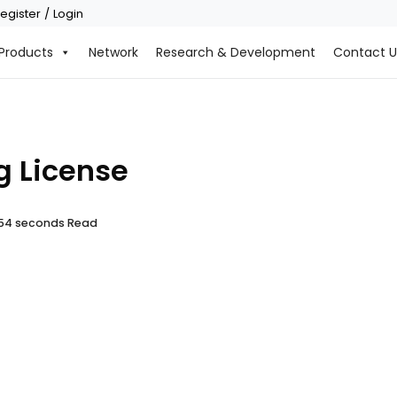
egister / Login
Products
Network
Research & Development
Contact U
g License
 54 seconds Read