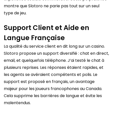
montre que Slotoro ne parie pas tout sur un seul
type de jeu.
Support Client et Aide en
Langue Française
La qualité du service client en dit long sur un casino.
Slotoro propose un support diversifié : chat en direct,
email, et quelquefois téléphone. J’ai testé le chat à
plusieurs reprises. Les réponses étaient rapides, et
les agents se avéraient compétents et polis. Le
support est proposé en français, un avantage
majeur pour les joueurs francophones au Canada.
Cela supprime les barrières de langue et évite les
malentendus.