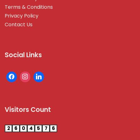
Terms & Conditions
Privacy Policy
Contact Us
Social Links
Visitors Count
2
6
0
4
5
7
6