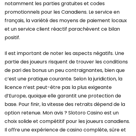
notamment les parties gratuites et codes
promotionnels pour les Canadiens. Le service en
français, la variété des moyens de paiement locaux
et un service client réactif parachèvent ce bilan
positif.
Il est important de noter les aspects négatifs. Une
partie des joueurs risquent de trouver les conditions
de pari des bonus un peu contraignantes, bien que
c’est une pratique courante. Selon la juridiction, la
licence n’est peut-être pas la plus exigeante
d’Europe, quoique elle garantit une protection de
base. Pour finir, la vitesse des retraits dépend de la
option retenue. Mon avis ? Slotoro Casino est un
choix solide et compétitif pour les joueurs canadiens.
Il offre une expérience de casino complète, sûre et