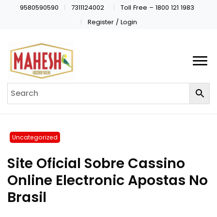
9580590590
7311124002
Toll Free – 1800 121 1983
Register / Login
Uncategorized
Site Oficial Sobre Cassino
Online Electronic Apostas No
Brasil