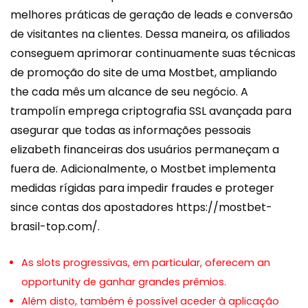
melhores práticas de geração de leads e conversão
de visitantes na clientes. Dessa maneira, os afiliados
conseguem aprimorar continuamente suas técnicas
de promoção do site de uma Mostbet, ampliando
the cada mês um alcance de seu negócio. A
trampolín emprega criptografia SSL avançada para
asegurar que todas as informações pessoais
elizabeth financeiras dos usuários permaneçam a
fuera de. Adicionalmente, o Mostbet implementa
medidas rígidas para impedir fraudes e proteger
since contas dos apostadores
https://mostbet-
brasil-top.com/
.
As slots progressivas, em particular, oferecem an
opportunity de ganhar grandes prêmios.
Além disto, também é possível aceder à aplicação