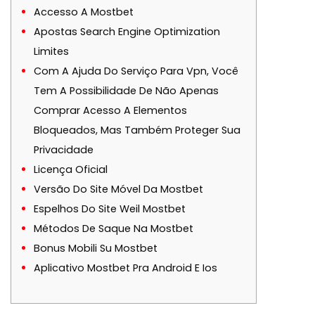
Accesso A Mostbet
Apostas Search Engine Optimization
Limites
Com A Ajuda Do Serviço Para Vpn, Você
Tem A Possibilidade De Não Apenas
Comprar Acesso A Elementos
Bloqueados, Mas Também Proteger Sua
Privacidade
Licença Oficial
Versão Do Site Móvel Da Mostbet
Espelhos Do Site Weil Mostbet
Métodos De Saque Na Mostbet
Bonus Mobili Su Mostbet
Aplicativo Mostbet Pra Android E Ios