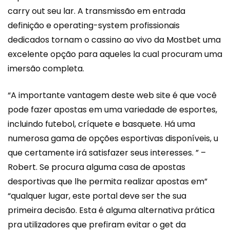
carry out seu lar. A transmissão em entrada
definição e operating-system profissionais
dedicados tornam o cassino ao vivo da Mostbet uma
excelente opção para aqueles la cual procuram uma
imersão completa.
“A importante vantagem deste web site é que você
pode fazer apostas em uma variedade de esportes,
incluindo futebol, críquete e basquete. Há uma
numerosa gama de opções esportivas disponíveis, u
que certamente irá satisfazer seus interesses. ” –
Robert. Se procura alguma casa de apostas
desportivas que lhe permita realizar apostas em”
“qualquer lugar, este portal deve ser the sua
primeira decisão. Esta é alguma alternativa prática
pra utilizadores que prefiram evitar o get da