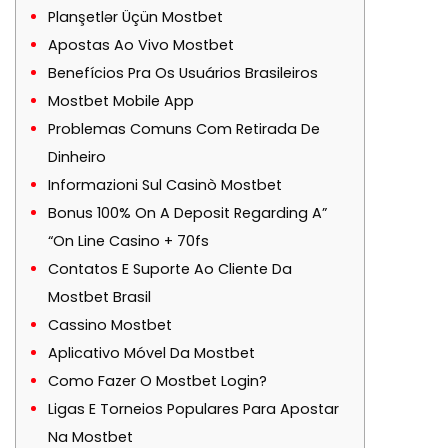
Planşetlər Üçün Mostbet
Apostas Ao Vivo Mostbet
Benefícios Pra Os Usuários Brasileiros
Mostbet Mobile App
Problemas Comuns Com Retirada De
Dinheiro
Informazioni Sul Casinò Mostbet
Bonus 100% On A Deposit Regarding A”
“On Line Casino + 70fs
Contatos E Suporte Ao Cliente Da
Mostbet Brasil
Cassino Mostbet
Aplicativo Móvel Da Mostbet
Como Fazer O Mostbet Login?
Ligas E Torneios Populares Para Apostar
Na Mostbet