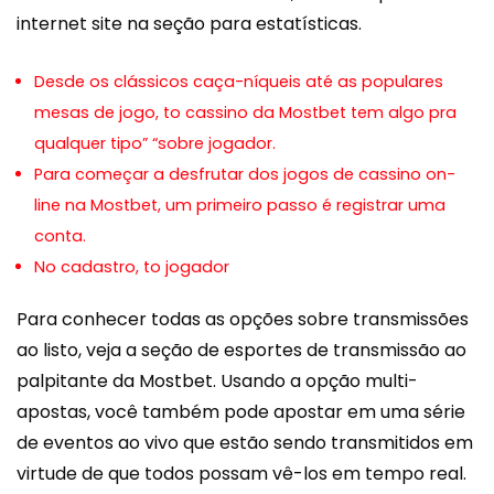
internet site na seção para estatísticas.
Desde os clássicos caça-níqueis até as populares
mesas de jogo, to cassino da Mostbet tem algo pra
qualquer tipo” “sobre jogador.
Para começar a desfrutar dos jogos de cassino on-
line na Mostbet, um primeiro passo é registrar uma
conta.
No cadastro, to jogador
Para conhecer todas as opções sobre transmissões
ao listo, veja a seção de esportes de transmissão ao
palpitante da Mostbet. Usando a opção multi-
apostas, você também pode apostar em uma série
de eventos ao vivo que estão sendo transmitidos em
virtude de que todos possam vê-los em tempo real.