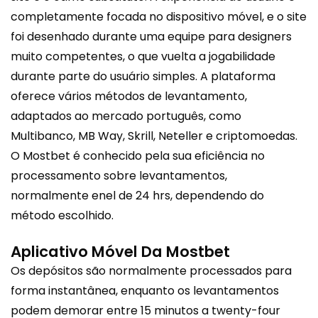
completamente focada no dispositivo móvel, e o site
foi desenhado durante uma equipe para designers
muito competentes, o que vuelta a jogabilidade
durante parte do usuário simples. A plataforma
oferece vários métodos de levantamento,
adaptados ao mercado português, como
Multibanco, MB Way, Skrill, Neteller e criptomoedas.
O Mostbet é conhecido pela sua eficiência no
processamento sobre levantamentos,
normalmente enel de 24 hrs, dependendo do
método escolhido.
Aplicativo Móvel Da Mostbet
Os depósitos são normalmente processados para
forma instantânea, enquanto os levantamentos
podem demorar entre 15 minutos a twenty-four