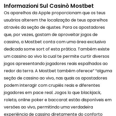
Informazioni Sul Casinò Mostbet
Os aparelhos da Apple proporcionam que os teus
usuários alterem the localização de teus aparelhos
através da seção de ajustes. Para os apostadores
que, por vezes, gostam de aproveitar jogos de
cassino, a Mostbet conta com uma área exclusiva
dedicada some sort of esta prática. Também existe
um cassino ao vivo la cual te permite curtir diversos
jogos apresentando jogadores reais espalhados ao
redor da terra. A Mostbet também oferece” “alguma
seção de cassino ao vivo, nas quais os apostadores
podem interagir com crupiês reais e diferentes
jogadores em pace real. Jogos lo que blackjack,
roleta, online poker e baccarat estão disponíveis em
versões ao vivo, permitindo uma verdadeira
experiência de cassino diretamente do conforto