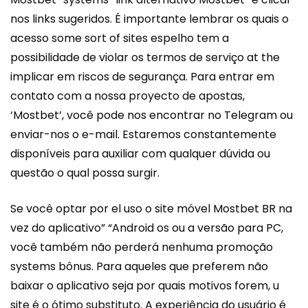
nos links sugeridos. É importante lembrar os quais o
acesso some sort of sites espelho tem a
possibilidade de violar os termos de serviço at the
implicar em riscos de segurança. Para entrar em
contato com a nossa proyecto de apostas,
‘Mostbet’, você pode nos encontrar no Telegram ou
enviar-nos o e-mail. Estaremos constantemente
disponíveis para auxiliar com qualquer dúvida ou
questão o qual possa surgir.
Se você optar por el uso o site móvel Mostbet BR na
vez do aplicativo” “Android os ou a versão para PC,
você também não perderá nenhuma promoção
systems bônus. Para aqueles que preferem não
baixar o aplicativo seja por quais motivos forem, u
site é o ótimo substituto. A experiência do usuário é