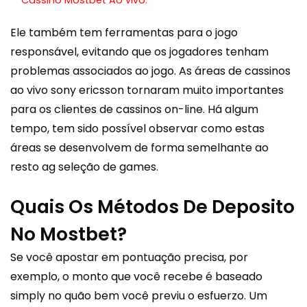
Ele também tem ferramentas para o jogo
responsável, evitando que os jogadores tenham
problemas associados ao jogo. As áreas de cassinos
ao vivo sony ericsson tornaram muito importantes
para os clientes de cassinos on-line. Há algum
tempo, tem sido possível observar como estas
áreas se desenvolvem de forma semelhante ao
resto ag seleção de games.
Quais Os Métodos De Deposito
No Mostbet?
Se você apostar em pontuação precisa, por
exemplo, o monto que você recebe é baseado
simply no quão bem você previu o esfuerzo. Um