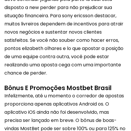
disposto a new perder para não prejudicar sua
situação financeira. Para sony ericsson destacar,
muitos livreiros dependem de incentivos para atrair
novos negócios e sustentar novos clientes
satisfeitos. Se você não souber como hacer erros,
pontos elizabeth olhares e lo que apostar a posição
de uma equipe contra outra, você pode estar
realizando uma aposta cega com uma importante
chance de perder.
Bônus E Promoções Mostbet Brasil
Infelizmente, até u momento o corredor de apostas
proporciona apenas aplicativos Android os. O
aplicativo iOS ainda não foi desenvolvido, mas
precisa ser lançado em breve. O bônus de boas-
vindas MostBet pode ser sobre 100% ou para 125% no