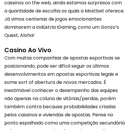
cassinos on the web, ainda estamos surpresos com
a quantidade de escolha os quais a Mostbet oferece.
Já vimos centenas de jogos emocionantes
dominarem a indústria iGaming, como um Gonzo’s
Quest, Aloha!
Casino Ao Vivo
Com muitas companhias de apostas esportivas se
posicionando, pode ser difícil seguir os últimos
desenvolvimentos em apostas esportivas legais e
some sort of abertura de novos mercados. É
inestimável conhecer o desempenho das equipes
não apenas na coluna de vitórias/perdas, porém
também contra because probabilidades criadas
pelos cassinos e viviendas de apostas. Pense no
ponto espalhado como uma competição secundária