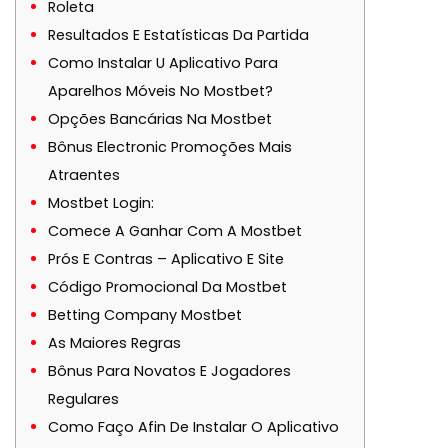
Roleta
Resultados E Estatísticas Da Partida
Como Instalar U Aplicativo Para
Aparelhos Móveis No Mostbet?
Opções Bancárias Na Mostbet
Bônus Electronic Promoções Mais
Atraentes
Mostbet Login:
Comece A Ganhar Com A Mostbet
Prós E Contras – Aplicativo E Site
Código Promocional Da Mostbet
Betting Company Mostbet
As Maiores Regras
Bônus Para Novatos E Jogadores
Regulares
Como Faço Afin De Instalar O Aplicativo