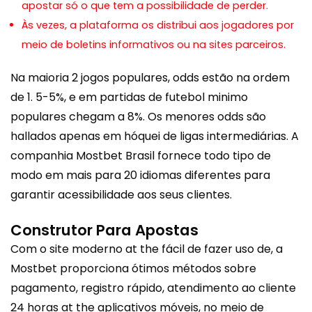
apostar só o que tem a possibilidade de perder.
Às vezes, a plataforma os distribui aos jogadores por
meio de boletins informativos ou na sites parceiros.
Na maioria 2 jogos populares, odds estão na ordem
de 1. 5-5%, e em partidas de futebol minimo
populares chegam a 8%. Os menores odds são
hallados apenas em hóquei de ligas intermediárias. A
companhia Mostbet Brasil fornece todo tipo de
modo em mais para 20 idiomas diferentes para
garantir acessibilidade aos seus clientes.
Construtor Para Apostas
Com o site moderno at the fácil de fazer uso de, a
Mostbet proporciona ótimos métodos sobre
pagamento, registro rápido, atendimento ao cliente
24 horas at the aplicativos móveis, no meio de