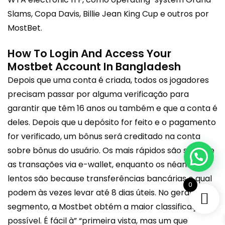
Slams, Copa Davis, Billie Jean King Cup e outros por
MostBet.
How To Login And Access Your
Mostbet Account In Bangladesh
Depois que uma conta é criada, todos os jogadores
precisam passar por alguma verificação para
garantir que têm 16 anos ou também e que a conta é
deles. Depois que u depósito for feito e o pagamento
for verificado, um bônus será creditado na conta
sobre bônus do usuário. Os mais rápidos são sempre
as transações via e-wallet, enquanto os néanmoins
lentos são because transferências bancárias o qual
0
podem às vezes levar até 8 dias úteis. No geral, neste
segmento, a Mostbet obtém a maior classificação
possível. É fácil à” “primeira vista, mas um que