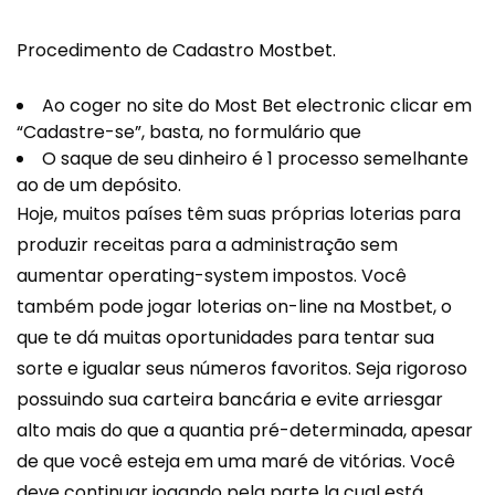
Procedimento de Cadastro Mostbet.
Ao coger no site do Most Bet electronic clicar em
“Cadastre-se”, basta, no formulário que
O saque de seu dinheiro é 1 processo semelhante
ao de um depósito.
Hoje, muitos países têm suas próprias loterias para
produzir receitas para a administração sem
aumentar operating-system impostos. Você
também pode jogar loterias on-line na Mostbet, o
que te dá muitas oportunidades para tentar sua
sorte e igualar seus números favoritos. Seja rigoroso
possuindo sua carteira bancária e evite arriesgar
alto mais do que a quantia pré-determinada, apesar
de que você esteja em uma maré de vitórias. Você
deve continuar jogando pela parte la cual está