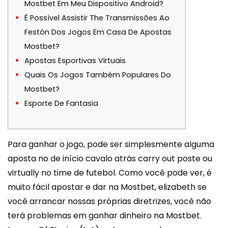
Mostbet Em Meu Dispositivo Android?
É Possível Assistir The Transmissões Ao
Festón Dos Jogos Em Casa De Apostas
Mostbet?
Apostas Esportivas Virtuais
Quais Os Jogos Também Populares Do
Mostbet?
Esporte De Fantasia
Para ganhar o jogo, pode ser simplesmente alguma
aposta no de início cavalo atrás carry out poste ou
virtually no time de futebol. Como você pode ver, é
muito fácil apostar e dar na Mostbet, elizabeth se
você arrancar nossas próprias diretrizes, você não
terá problemas em ganhar dinheiro na Mostbet.