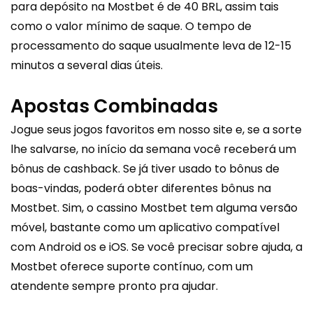
para depósito na Mostbet é de 40 BRL, assim tais
como o valor mínimo de saque. O tempo de
processamento do saque usualmente leva de 12-15
minutos a several dias úteis.
Apostas Combinadas
Jogue seus jogos favoritos em nosso site e, se a sorte
lhe salvarse, no início da semana você receberá um
bônus de cashback. Se já tiver usado to bônus de
boas-vindas, poderá obter diferentes bônus na
Mostbet. Sim, o cassino Mostbet tem alguma versão
móvel, bastante como um aplicativo compatível
com Android os e iOS. Se você precisar sobre ajuda, a
Mostbet oferece suporte contínuo, com um
atendente sempre pronto pra ajudar.