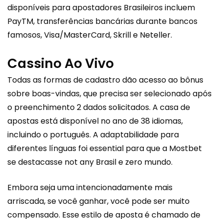
disponíveis para apostadores Brasileiros incluem
PayTM, transferências bancárias durante bancos
famosos, Visa/MasterCard, Skrill e Neteller.
Cassino Ao Vivo
Todas as formas de cadastro dão acesso ao bônus
sobre boas-vindas, que precisa ser selecionado após
o preenchimento 2 dados solicitados. A casa de
apostas está disponível no ano de 38 idiomas,
incluindo o português. A adaptabilidade para
diferentes línguas foi essential para que a Mostbet
se destacasse not any Brasil e zero mundo.
Embora seja uma intencionadamente mais
arriscada, se você ganhar, você pode ser muito
compensado. Esse estilo de aposta é chamado de