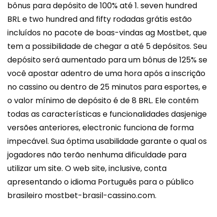
bônus para depósito de 100% até 1. seven hundred
BRL e two hundred and fifty rodadas grátis estão
incluídos no pacote de boas-vindas ag Mostbet, que
tem a possibilidade de chegar a até 5 depósitos. Seu
depósito será aumentado para um bônus de 125% se
você apostar adentro de uma hora após a inscrição
no cassino ou dentro de 25 minutos para esportes, e
o valor mínimo de depósito é de 8 BRL. Ele contém
todas as características e funcionalidades dasjenige
versões anteriores, electronic funciona de forma
impecável. Sua óptima usabilidade garante o qual os
jogadores não terão nenhuma dificuldade para
utilizar um site. O web site, inclusive, conta
apresentando o idioma Português para o público
brasileiro
mostbet-brasil-cassino.com
.