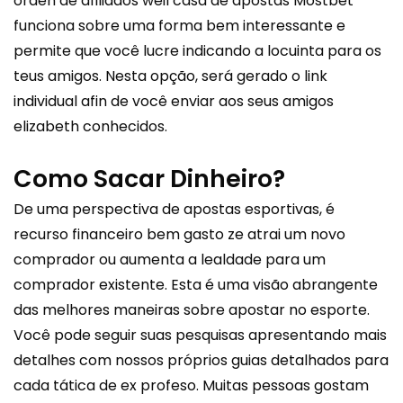
orden de afiliados weil casa de apostas Mostbet
funciona sobre uma forma bem interessante e
permite que você lucre indicando a locuinta para os
teus amigos. Nesta opção, será gerado o link
individual afin de você enviar aos seus amigos
elizabeth conhecidos.
Como Sacar Dinheiro?
De uma perspectiva de apostas esportivas, é
recurso financeiro bem gasto ze atrai um novo
comprador ou aumenta a lealdade para um
comprador existente. Esta é uma visão abrangente
das melhores maneiras sobre apostar no esporte.
Você pode seguir suas pesquisas apresentando mais
detalhes com nossos próprios guias detalhados para
cada tática de ex profeso. Muitas pessoas gostam