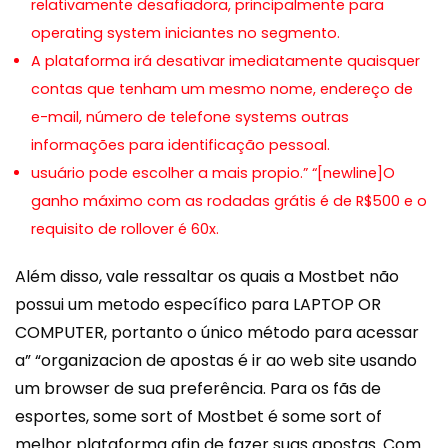
relativamente desafiadora, principalmente para
operating system iniciantes no segmento.
A plataforma irá desativar imediatamente quaisquer
contas que tenham um mesmo nome, endereço de
e-mail, número de telefone systems outras
informações para identificação pessoal.
usuário pode escolher a mais propio.” “[newline]O
ganho máximo com as rodadas grátis é de R$500 e o
requisito de rollover é 60x.
Além disso, vale ressaltar os quais a Mostbet não
possui um metodo específico para LAPTOP OR
COMPUTER, portanto o único método para acessar
a” “organizacion de apostas é ir ao web site usando
um browser de sua preferência. Para os fãs de
esportes, some sort of Mostbet é some sort of
melhor plataforma afin de fazer suas apostas. Com