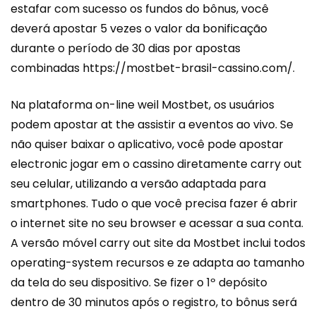
estafar com sucesso os fundos do bônus, você
deverá apostar 5 vezes o valor da bonificação
durante o período de 30 dias por apostas
combinadas
https://mostbet-brasil-cassino.com/
.
Na plataforma on-line weil Mostbet, os usuários
podem apostar at the assistir a eventos ao vivo. Se
não quiser baixar o aplicativo, você pode apostar
electronic jogar em o cassino diretamente carry out
seu celular, utilizando a versão adaptada para
smartphones. Tudo o que você precisa fazer é abrir
o internet site no seu browser e acessar a sua conta.
A versão móvel carry out site da Mostbet inclui todos
operating-system recursos e ze adapta ao tamanho
da tela do seu dispositivo. Se fizer o 1º depósito
dentro de 30 minutos após o registro, to bônus será