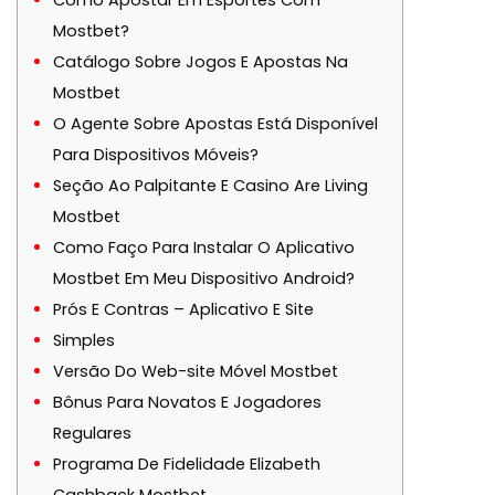
Mostbet?
Catálogo Sobre Jogos E Apostas Na
Mostbet
O Agente Sobre Apostas Está Disponível
Para Dispositivos Móveis?
Seção Ao Palpitante E Casino Are Living
Mostbet
Como Faço Para Instalar O Aplicativo
Mostbet Em Meu Dispositivo Android?
Prós E Contras – Aplicativo E Site
Simples
Versão Do Web-site Móvel Mostbet
Bônus Para Novatos E Jogadores
Regulares
Programa De Fidelidade Elizabeth
Cashback Mostbet