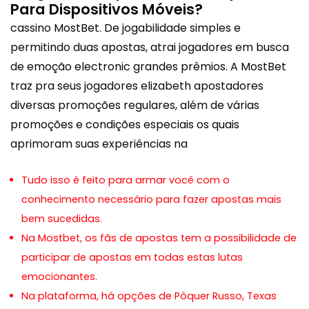
Para Dispositivos Móveis?
cassino MostBet. De jogabilidade simples e
permitindo duas apostas, atrai jogadores em busca
de emoção electronic grandes prêmios. A MostBet
traz pra seus jogadores elizabeth apostadores
diversas promoções regulares, além de várias
promoções e condições especiais os quais
aprimoram suas experiências na
Tudo isso é feito para armar você com o
conhecimento necessário para fazer apostas mais
bem sucedidas.
Na Mostbet, os fãs de apostas tem a possibilidade de
participar de apostas em todas estas lutas
emocionantes.
Na plataforma, há opções de Pôquer Russo, Texas