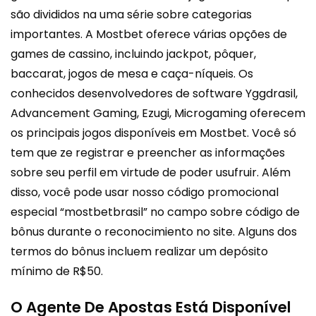
são divididos na uma série sobre categorias
importantes. A Mostbet oferece várias opções de
games de cassino, incluindo jackpot, pôquer,
baccarat, jogos de mesa e caça-níqueis. Os
conhecidos desenvolvedores de software Yggdrasil,
Advancement Gaming, Ezugi, Microgaming oferecem
os principais jogos disponíveis em Mostbet. Você só
tem que ze registrar e preencher as informações
sobre seu perfil em virtude de poder usufruir. Além
disso, você pode usar nosso código promocional
especial “mostbetbrasil” no campo sobre código de
bônus durante o reconocimiento no site. Alguns dos
termos do bônus incluem realizar um depósito
mínimo de R$50.
O Agente De Apostas Está Disponível