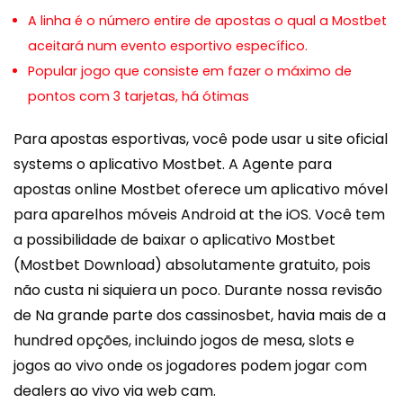
A linha é o número entire de apostas o qual a Mostbet
aceitará num evento esportivo específico.
Popular jogo que consiste em fazer o máximo de
pontos com 3 tarjetas, há ótimas
Para apostas esportivas, você pode usar u site oficial
systems o aplicativo Mostbet. A Agente para
apostas online Mostbet oferece um aplicativo móvel
para aparelhos móveis Android at the iOS. Você tem
a possibilidade de baixar o aplicativo Mostbet
(Mostbet Download) absolutamente gratuito, pois
não custa ni siquiera un poco. Durante nossa revisão
de Na grande parte dos cassinosbet, havia mais de a
hundred opções, incluindo jogos de mesa, slots e
jogos ao vivo onde os jogadores podem jogar com
dealers ao vivo via web cam.