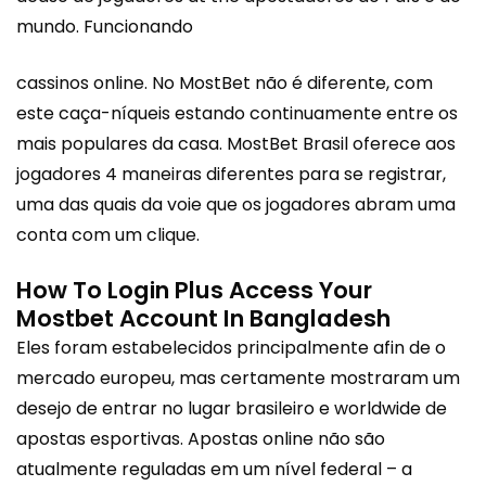
mundo. Funcionando
cassinos online. No MostBet não é diferente, com
este caça-níqueis estando continuamente entre os
mais populares da casa. MostBet Brasil oferece aos
jogadores 4 maneiras diferentes para se registrar,
uma das quais da voie que os jogadores abram uma
conta com um clique.
How To Login Plus Access Your
Mostbet Account In Bangladesh
Eles foram estabelecidos principalmente afin de o
mercado europeu, mas certamente mostraram um
desejo de entrar no lugar brasileiro e worldwide de
apostas esportivas. Apostas online não são
atualmente reguladas em um nível federal – a