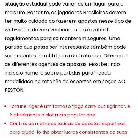
situação estadual pode variar de um lugar para o
mais um. Portanto, os jogadores Brasileiros devem
ter muito cuidado ao fazerem apostas nesse tipo de
web-site e devem verificar as leis elizabeth
regulamentos para se manterem seguros. Uma
partida que possa ser interessante também pode
ser encontrada mhh barra de trata que. Diferente
de diferentes agentes de apostas, Mostbet não
indica o número sobre partidas para” “cada
modalidade na retahíla de esportes em seção AO
FESTÓN.
Fortune Tiger é um famoso “jogo carry out tigrinho”, e
é atualmente o slot mais popular dos
Confira, as melhores táticas de apostas esportivas
para ajudá-lo the obter lucros consistentes de suas