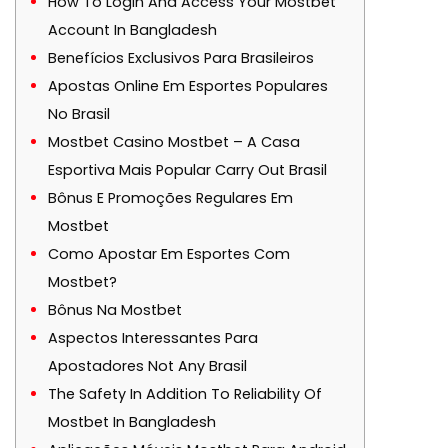
How To Login And Access Your Mostbet
Account In Bangladesh
Benefícios Exclusivos Para Brasileiros
Apostas Online Em Esportes Populares
No Brasil
Mostbet Casino Mostbet – A Casa
Esportiva Mais Popular Carry Out Brasil
Bônus E Promoções Regulares Em
Mostbet
Como Apostar Em Esportes Com
Mostbet?
Bônus Na Mostbet
Aspectos Interessantes Para
Apostadores Not Any Brasil
The Safety In Addition To Reliability Of
Mostbet In Bangladesh