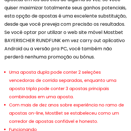
quiser maximizar totalmente seus ganhos potenciais,
esta opção de apostas é uma excelente substituição,
desde que você preveja com precisão os resultados.
Se você optar por utilizar o web site móvel Mostbet
BAYERISCHER RUNDFUNK em vez carry out aplicativo
Android ou a versão pra PC, você também não
perderá nenhuma promoção ou bônus.
Uma aposta dupla pode conter 2 seleções
vencedoras de corrida separadas, enquanto uma
aposta tripla pode conter 3 apostas principais
combinadas em uma aposta.
Com mais de dez anos sobre experiência no ramo de
apostas on-line, MostBet se estabeleceu como um
corredor de apostas confiável e honesto.
Funcionando