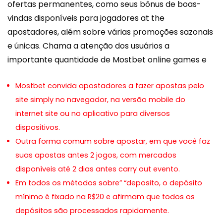
ofertas permanentes, como seus bônus de boas-
vindas disponíveis para jogadores at the
apostadores, além sobre várias promoções sazonais
e únicas. Chama a atenção dos usuários a
importante quantidade de Mostbet online games e
Mostbet convida apostadores a fazer apostas pelo
site simply no navegador, na versão mobile do
internet site ou no aplicativo para diversos
dispositivos.
Outra forma comum sobre apostar, em que você faz
suas apostas antes 2 jogos, com mercados
disponíveis até 2 dias antes carry out evento.
Em todos os métodos sobre” “deposito, o depósito
mínimo é fixado na R$20 e afirmam que todos os
depósitos são processados rapidamente.