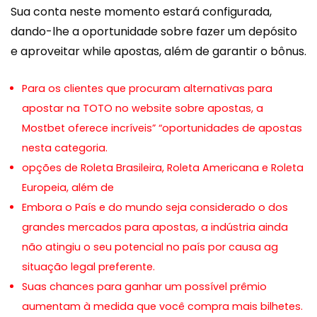
Sua conta neste momento estará configurada,
dando-lhe a oportunidade sobre fazer um depósito
e aproveitar while apostas, além de garantir o bônus.
Para os clientes que procuram alternativas para
apostar na TOTO no website sobre apostas, a
Mostbet oferece incríveis” “oportunidades de apostas
nesta categoria.
opções de Roleta Brasileira, Roleta Americana e Roleta
Europeia, além de
Embora o País e do mundo seja considerado o dos
grandes mercados para apostas, a indústria ainda
não atingiu o seu potencial no país por causa ag
situação legal preferente.
Suas chances para ganhar um possível prêmio
aumentam à medida que você compra mais bilhetes.