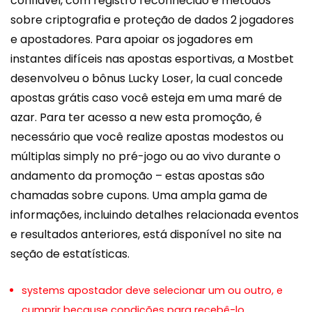
confiável, com registro reconhecido e métodos
sobre criptografia e proteção de dados 2 jogadores
e apostadores. Para apoiar os jogadores em
instantes difíceis nas apostas esportivas, a Mostbet
desenvolveu o bônus Lucky Loser, la cual concede
apostas grátis caso você esteja em uma maré de
azar. Para ter acesso a new esta promoção, é
necessário que você realize apostas modestos ou
múltiplas simply no pré-jogo ou ao vivo durante o
andamento da promoção – estas apostas são
chamadas sobre cupons. Uma ampla gama de
informações, incluindo detalhes relacionada eventos
e resultados anteriores, está disponível no site na
seção de estatísticas.
systems apostador deve selecionar um ou outro, e
cumprir because condições para recebê-lo.