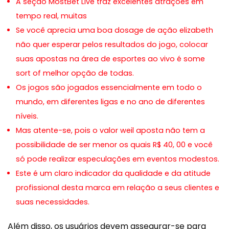
A seção MostBet Live traz excelentes atrações em
tempo real, muitas
Se você aprecia uma boa dosage de ação elizabeth
não quer esperar pelos resultados do jogo, colocar
suas apostas na área de esportes ao vivo é some
sort of melhor opção de todas.
Os jogos são jogados essencialmente em todo o
mundo, em diferentes ligas e no ano de diferentes
níveis.
Mas atente-se, pois o valor weil aposta não tem a
possibilidade de ser menor os quais R$ 40, 00 e você
só pode realizar especulações em eventos modestos.
Este é um claro indicador da qualidade e da atitude
profissional desta marca em relação a seus clientes e
suas necessidades.
Além disso, os usuários devem assegurar-se para