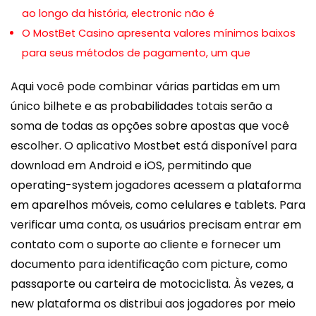
ao longo da história, electronic não é
O MostBet Casino apresenta valores mínimos baixos
para seus métodos de pagamento, um que
Aqui você pode combinar várias partidas em um
único bilhete e as probabilidades totais serão a
soma de todas as opções sobre apostas que você
escolher. O aplicativo Mostbet está disponível para
download em Android e iOS, permitindo que
operating-system jogadores acessem a plataforma
em aparelhos móveis, como celulares e tablets. Para
verificar uma conta, os usuários precisam entrar em
contato com o suporte ao cliente e fornecer um
documento para identificação com picture, como
passaporte ou carteira de motociclista. Às vezes, a
new plataforma os distribui aos jogadores por meio