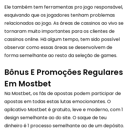
Ele também tem ferramentas pro jogo responsável,
esquivando que os jogadores tenham problemas
relacionados ao jogo. As áreas de cassinos ao vivo se
tornaram muito importantes para os clientes de
cassinos online. Há algum tempo, tem sido possível
observar como essas áreas se desenvolvem de
forma semelhante ao resto da seleção de games.
Bônus E Promoções Regulares
Em Mostbet
Na Mostbet, os fãs de apostas podem participar de
apostas em todas estas lutas emocionantes. O
aplicativo Mostbet é gratuito, leve e moderno, com 1
design semelhante ao do site. O saque de teu
dinheiro é 1 processo semelhante ao de um depósito.