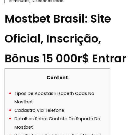
19 minutes, 12 seconds Read
Mostbet Brasil: Site
Oficial, Inscrição,
Bônus 15 000r$ Entrar
Content
Tipos De Apostas Elizabeth Odds No
Mostbet
Cadastro Via Telefone
Detalhes Sobre Contato Do Suporte Da
Mostbet