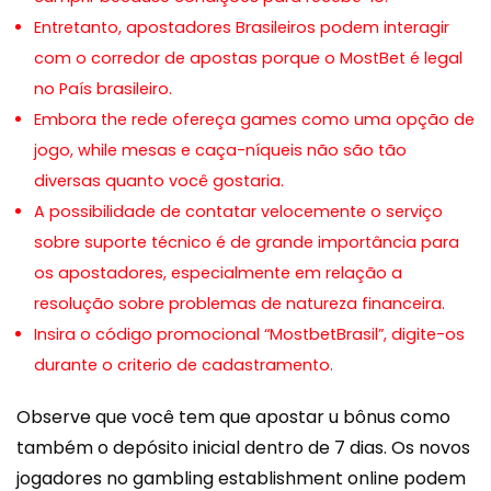
Entretanto, apostadores Brasileiros podem interagir
com o corredor de apostas porque o MostBet é legal
no País brasileiro.
Embora the rede ofereça games como uma opção de
jogo, while mesas e caça-níqueis não são tão
diversas quanto você gostaria.
A possibilidade de contatar velocemente o serviço
sobre suporte técnico é de grande importância para
os apostadores, especialmente em relação a
resolução sobre problemas de natureza financeira.
Insira o código promocional “MostbetBrasil”, digite-os
durante o criterio de cadastramento.
Observe que você tem que apostar u bônus como
também o depósito inicial dentro de 7 dias. Os novos
jogadores no gambling establishment online podem