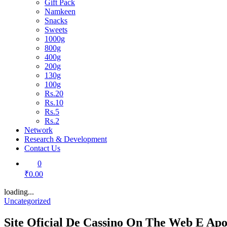
Gift Pack
Namkeen
Snacks
Sweets
1000g
800g
400g
200g
130g
100g
Rs.20
Rs.10
Rs.5
Rs.2
Network
Research & Development
Contact Us
0
₹0.00
loading...
Uncategorized
Site Oficial De Cassino On The Web E Apo