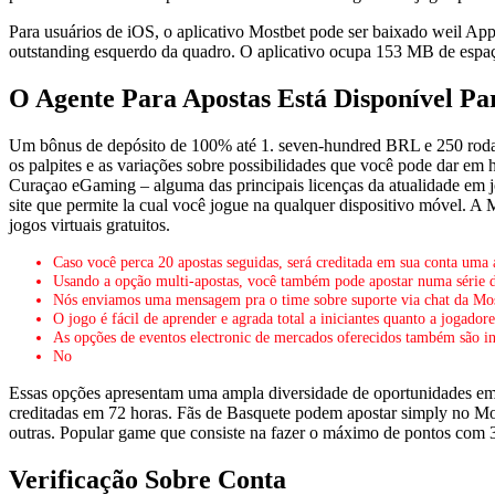
Para usuários de iOS, o aplicativo Mostbet pode ser baixado weil App
outstanding esquerdo da quadro. O aplicativo ocupa 153 MB de espaço
O Agente Para Apostas Está Disponível Pa
Um bônus de depósito de 100% até 1. seven-hundred BRL e 250 rodadas
os palpites e as variações sobre possibilidades que você pode dar em 
Curaçao eGaming – alguma das principais licenças da atualidade em 
site que permite la cual você jogue na qualquer dispositivo móvel. A 
jogos virtuais gratuitos.
Caso você perca 20 apostas seguidas, será creditada em sua conta uma
Usando a opção multi-apostas, você também pode apostar numa série de
Nós enviamos uma mensagem pra o time sobre suporte via chat da Mos
O jogo é fácil de aprender e agrada total a iniciantes quanto a jogadore
As opções de eventos electronic de mercados oferecidos também são int
No
Essas opções apresentam uma ampla diversidade de oportunidades em vir
creditadas em 72 horas. Fãs de Basquete podem apostar simply no 
outras. Popular game que consiste na fazer o máximo de pontos com 3
Verificação Sobre Conta