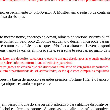
, especialmente to jogo Aviator. A Mostbet tem o registro de conta s
feso do sistema.
 to mesmo nome, endereço de e-mail, número de telefone systems outras
 conseguir pelo poco 21 pontos enquanto o dealer nunca pode passar 
é o número total de apostas que a Mostbet aceitará em 1 evento esporti
 seus games favoritos em nosso site e, se a sorte te escapar, no início
, fazer um depósito, selecionar o esporte em que deseja apostar e curtir quaisq
io sobre boletins informativos ou em sites parceiros.
ntes games de cassino que são divididos numa série de categorias importantes.
 tem a possibilidade de ser aproveitadas, desde que você cumpra os requisitos 
dores na busca de emoção e grandes prêmios. Fortune Tiger é o famoso “
aça-níqueis estando sempre entre
 em versão mobile do site ou zero aplicativo para algunos dispositivos.
tebol e diferentes esportes. As apostas no totalizador estão disponívei