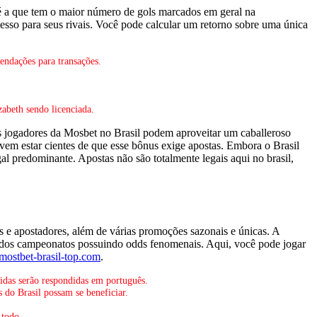
é a que tem o maior número de gols marcados em geral na
sso para seus rivais. Você pode calcular um retorno sobre uma única
endações para transações.
zabeth sendo licenciada.
os jogadores da Mosbet no Brasil podem aproveitar um caballeroso
vem estar cientes de que esse bônus exige apostas. Embora o Brasil
al predominante. Apostas não são totalmente legais aqui no brasil,
 e apostadores, além de várias promoções sazonais e únicas. A
s dos campeonatos possuindo odds fenomenais. Aqui, você pode jogar
mostbet-brasil-top.com
.
vidas serão respondidas em português.
 do Brasil possam se beneficiar.
 todo.