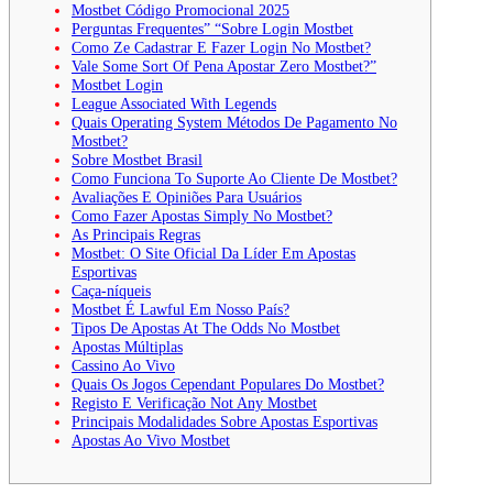
Mostbet Código Promocional 2025
Perguntas Frequentes” “Sobre Login Mostbet
Como Ze Cadastrar E Fazer Login No Mostbet?
Vale Some Sort Of Pena Apostar Zero Mostbet?”
Mostbet Login
League Associated With Legends
Quais Operating System Métodos De Pagamento No
Mostbet?
Sobre Mostbet Brasil
Como Funciona To Suporte Ao Cliente De Mostbet?
Avaliações E Opiniões Para Usuários
Como Fazer Apostas Simply No Mostbet?
As Principais Regras
Mostbet: O Site Oficial Da Líder Em Apostas
Esportivas
Caça-níqueis
Mostbet É Lawful Em Nosso País?
Tipos De Apostas At The Odds No Mostbet
Apostas Múltiplas
Cassino Ao Vivo
Quais Os Jogos Cependant Populares Do Mostbet?
Registo E Verificação Not Any Mostbet
Principais Modalidades Sobre Apostas Esportivas
Apostas Ao Vivo Mostbet