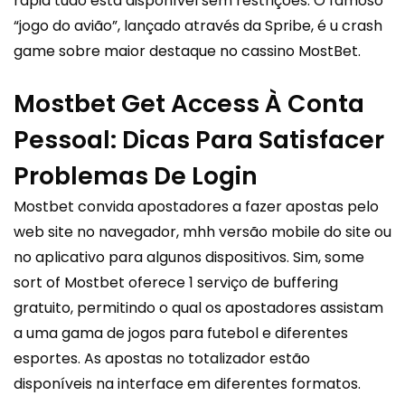
rapid tudo está disponível sem restrições. O famoso
“jogo do avião”, lançado através da Spribe, é u crash
game sobre maior destaque no cassino MostBet.
Mostbet Get Access À Conta
Pessoal: Dicas Para Satisfacer
Problemas De Login
Mostbet convida apostadores a fazer apostas pelo
web site no navegador, mhh versão mobile do site ou
no aplicativo para algunos dispositivos. Sim, some
sort of Mostbet oferece 1 serviço de buffering
gratuito, permitindo o qual os apostadores assistam
a uma gama de jogos para futebol e diferentes
esportes. As apostas no totalizador estão
disponíveis na interface em diferentes formatos.