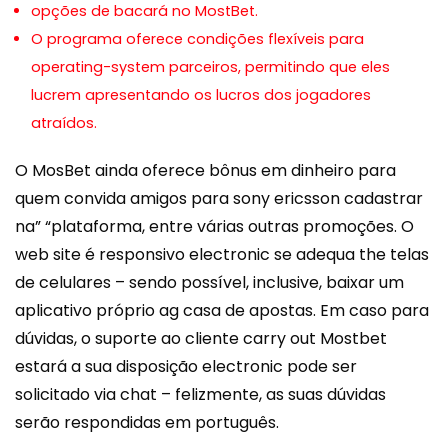
opções de bacará no MostBet.
O programa oferece condições flexíveis para
operating-system parceiros, permitindo que eles
lucrem apresentando os lucros dos jogadores
atraídos.
O MosBet ainda oferece bônus em dinheiro para
quem convida amigos para sony ericsson cadastrar
na” “plataforma, entre várias outras promoções. O
web site é responsivo electronic se adequa the telas
de celulares – sendo possível, inclusive, baixar um
aplicativo próprio ag casa de apostas. Em caso para
dúvidas, o suporte ao cliente carry out Mostbet
estará a sua disposição electronic pode ser
solicitado via chat – felizmente, as suas dúvidas
serão respondidas em português.