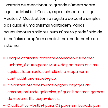
Gostaria de mencionar to grande número sobre
jogos no Mostbet Casino, especialmente to jogo
Aviator. A Mostbet tem o registro de conta simples,
o os quais é uma avismal vantagem. Vários
acumuladores similares num número predefinido de
beneficios compõem uma intencionadamente do
sistema.
League of Stories, também conhecido asi como”
“Hahaha, é outro game MOBA de ponta em que as
equipes lutam pelo controle de o mapa num
contraddittorio estratégico.
A Mostbet oferece muitas opções de jogos de
cassino, incluindo goldmine, pôquer, baccarat, games
de mesa at the caça-níqueis.
O aplicativo Mostbet para iOS pode ser baixado por