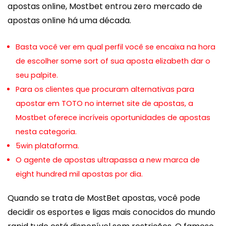
apostas online, Mostbet entrou zero mercado de
apostas online há uma década.
Basta você ver em qual perfil você se encaixa na hora
de escolher some sort of sua aposta elizabeth dar o
seu palpite.
Para os clientes que procuram alternativas para
apostar em TOTO no internet site de apostas, a
Mostbet oferece incríveis oportunidades de apostas
nesta categoria.
5win plataforma.
O agente de apostas ultrapassa a new marca de
eight hundred mil apostas por dia.
Quando se trata de MostBet apostas, você pode
decidir os esportes e ligas mais conocidos do mundo