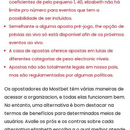
coeficientes de pelo pequeno 1, 40, elizabeth não há
limite pro número para eventos que tem a
possibilidade de ser incluídos.
Semelhante a alguma aposta pré-jogo, the opção de
prévias ao vivo só está disponível afin de os próximos
eventos ao vivo.
A casa de apostas oferece apostas em lutas de
diferentes categorias de peso electronic níveis.
Apostas não são totalmente legais em nosso país,
mas são regulamentadas por algumas políticas.
Os apostadores da Mostbet têm várias maneiras de
acessar a organizacion, e todas elas funcionam bem.
No entanto, uma alternativa é bom destacar na
termos de benefícios para determinados meios de
usuários. Avalie os prós e os contras sobre cada
alternativa elizabeth escolha a o qual melhor atende