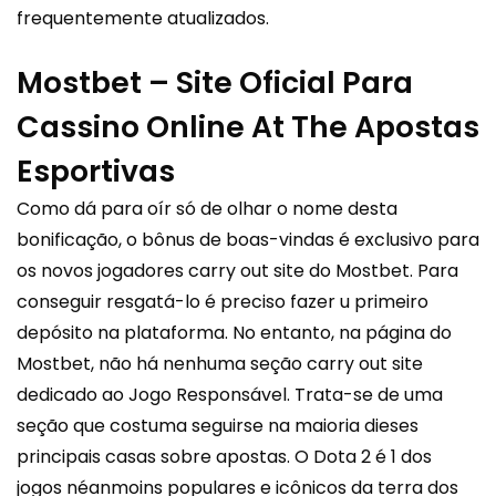
frequentemente atualizados.
Mostbet – Site Oficial Para
Cassino Online At The Apostas
Esportivas
Como dá para oír só de olhar o nome desta
bonificação, o bônus de boas-vindas é exclusivo para
os novos jogadores carry out site do Mostbet. Para
conseguir resgatá-lo é preciso fazer u primeiro
depósito na plataforma. No entanto, na página do
Mostbet, não há nenhuma seção carry out site
dedicado ao Jogo Responsável. Trata-se de uma
seção que costuma seguirse na maioria dieses
principais casas sobre apostas. O Dota 2 é 1 dos
jogos néanmoins populares e icônicos da terra dos