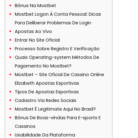
Bônus Na Mostbet
Mostbet Logon À Conta Pessoal: Dicas
Para Deliberar Problemas De Login
Apostas Ao Vivo
Entrar No Site Oficial
Processo Sobre Registro E Verificação
Quais Operating-system Métodos De
Pagamento No Mostbet?
Mostbet – Site Oficial De Cassino Online
Elizabeth Apostas Esportivas
Tipos De Apostas Esportivas
Cadastro Via Redes Sociais
Mostbet É Legitimate Aqui No Brasil?
Bônus De Boas-vindas Para E-sports E
Cassinos
Usabilidade Da Plataforma