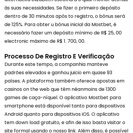
às suas necessidades. Se fizer o primeiro depósito
dentro de 30 minutos após to registro, o bônus será
de 125%. Para obter u bônus inicial da Mostbet, é
necessário fazer um depósito mínimo de R$ 25, 00
electronic máximo de R$ 1. 700, 00.
Processo De Registro E Verificação
Durante este tempo, a companhia manteve
padrões elevados e ganhou juicio em quase 93
países. A plataforma também oferece apostas em
casinos on the web que têm néanmoins de 1300
games de caça-níquel. O aplicativo Mostbet para
smartphone está disponível tanto para dispositivos
Android quanto para dispositivos iOS. O aplicativo
tem down load gratuito, e afin de isso basta visitar o
site formal usando o nosso link. Além disso, é possível