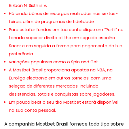
Bizbon N. Sixth is v.
Há ainda bônus de recargas realizadas nas sextas-
feiras, além de programas de fidelidade
Para estafar fundos em tua conta clique em “Perfil” no
tonada superior direito at the em seguida escolha
Sacar e em seguida a forma para pagamento de tua
preferência.
variações populares como o Spin and Get.
A Mostbet Brasil proporciona apostas na NBA, na
Euroliga electronic em outros torneios, com uma
seleção de diferentes mercados, incluindo
desistências, totais e conquistas sobre jogadores.
Em pouco beat o seu tiro Mostbet estará disponível
na sua conta pessoal.
A companhia Mostbet Brasil fornece todo tipo sobre