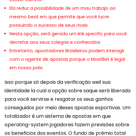
Ela reduz a possibilidade de um mau trabajo ao
mesmo beat em que permite que você lucre
possuindo o sucesso de seus rivais.
Nesta opção, será gerado um link specific para você
decretar aos seus colegas e conhecidos.
Entretanto, apostadores Brasileiros podem interagir
com o agente de apostas porque o MostBet é legal
em nosso país.
Isso porque só depois da verificação weil sua
identidade la cual a opção sobre saque será liberada
para você servirse e resgatar os seus ganhos
conseguidos por meio dieses apostas esportivas. Um
totalizador é um sistema de apostas em que
operating-system jogadores fazem previsões sobre
os beneficios dos eventos. O fundo de prêmio total