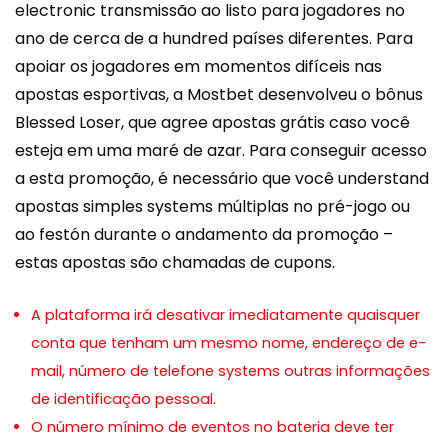
electronic transmissão ao listo para jogadores no
ano de cerca de a hundred países diferentes. Para
apoiar os jogadores em momentos difíceis nas
apostas esportivas, a Mostbet desenvolveu o bônus
Blessed Loser, que agree apostas grátis caso você
esteja em uma maré de azar. Para conseguir acesso
a esta promoção, é necessário que você understand
apostas simples systems múltiplas no pré-jogo ou
ao festón durante o andamento da promoção –
estas apostas são chamadas de cupons.
A plataforma irá desativar imediatamente quaisquer
conta que tenham um mesmo nome, endereço de e-
mail, número de telefone systems outras informações
de identificação pessoal.
O número mínimo de eventos no bateria deve ter