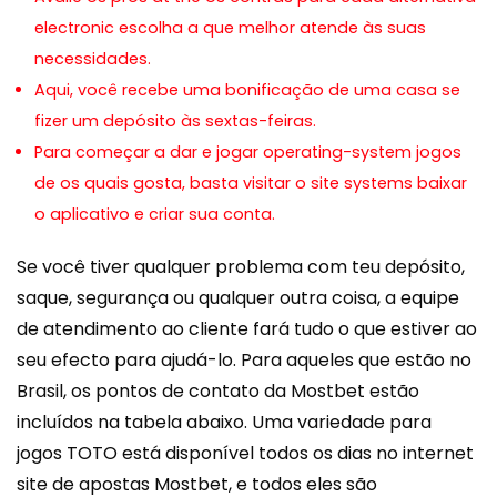
electronic escolha a que melhor atende às suas
necessidades.
Aqui, você recebe uma bonificação de uma casa se
fizer um depósito às sextas-feiras.
Para começar a dar e jogar operating-system jogos
de os quais gosta, basta visitar o site systems baixar
o aplicativo e criar sua conta.
Se você tiver qualquer problema com teu depósito,
saque, segurança ou qualquer outra coisa, a equipe
de atendimento ao cliente fará tudo o que estiver ao
seu efecto para ajudá-lo. Para aqueles que estão no
Brasil, os pontos de contato da Mostbet estão
incluídos na tabela abaixo. Uma variedade para
jogos TOTO está disponível todos os dias no internet
site de apostas Mostbet, e todos eles são