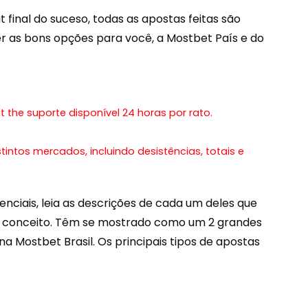
final do suceso, todas as apostas feitas são
er as bons opções para você, a Mostbet País e do
the suporte disponível 24 horas por rato.
intos mercados, incluindo desistências, totais e
ciais, leia as descrições de cada um deles que
ar o conceito. Têm se mostrado como um 2 grandes
 Mostbet Brasil. Os principais tipos de apostas