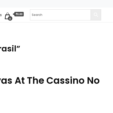
₹0.00
s
0
asil”
ivas At The Cassino No