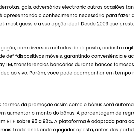
 derrotas, gols, adversários electronic outras ocasiões t
 você apresentando o conhecimento necessário para faze
ável, most guess é a sua opção ideal. Desde 2009 que pre
gação, com diversos métodos de deposito, cadastro ágil 
ude de” “dispositivos móveis, garantindo conveniência e
ayTM, transferências bancárias durante bancos famosos, 
 vídeo ao vivo. Porém, você pode acompanhar em tempo r
 nos termos da promoção assim como o bônus será automa
em aumentar o monto do bônus. A porcentagem de regres
um RTP sobre 95 a 98%. A plataforma é adaptada para a
 mais tradicional, onde o jogador aposta, antes das part