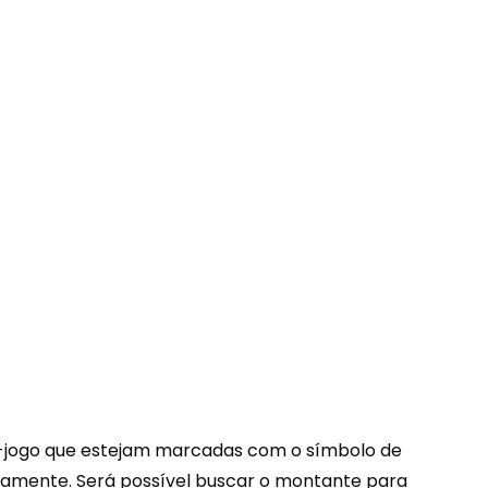
ré-jogo que estejam marcadas com o símbolo de
tamente. Será possível buscar o montante para