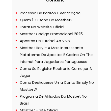
Content
Processo De Padrón E Verificação
Quem É O Dono Do Mostbet?
Entrar No Website Oficial
Mostbet Código Promocional 2025
Apostas De Futebol Ao Vivo
Mostbet Italy – A Mais Interessante
Plataforma De Apostas E Casino On The
Internet Para Jogadores Portugueses
Como Se Registar Electronic Começar A
Jogar
Como Deshacerse Uma Conta Simply No
Mostbet?
Programa De Afiliados Da Mosbet No
Brasil
Mostbet – Site Oficial