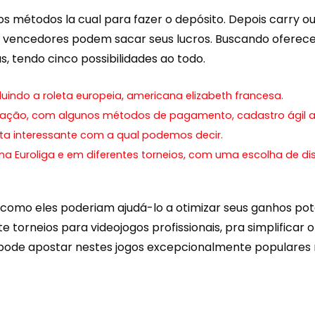
métodos la cual para fazer o depósito. Depois carry out 
em vencedores podem sacar seus lucros. Buscando oferec
, tendo cinco possibilidades ao todo.
cluindo a roleta europeia, americana elizabeth francesa.
gação, com algunos métodos de pagamento, cadastro ágil at 
ta interessante com a qual podemos decir.
na Euroliga e em diferentes torneios, com uma escolha de dist
omo eles poderiam ajudá-lo a otimizar seus ganhos poten
e torneios para videojogos profissionais, pra simplific
 pode apostar nestes jogos excepcionalmente populares na