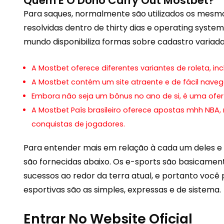
Quem É O Dono Carry Out Mostbet?
Para saques, normalmente são utilizados os mesmos 
resolvidas dentro de thirty dias e operating syst
mundo disponibiliza formas sobre cadastro variadas
A Mostbet oferece diferentes variantes de roleta, in
A Mostbet contém um site atraente e de fácil nave
Embora não seja um bônus no ano de si, é uma ofer
A Mostbet País brasileiro oferece apostas mhh NBA, 
conquistas de jogadores.
Para entender mais em relação à cada um deles e c
são fornecidas abaixo. Os e-sports são basicament
sucessos ao redor da terra atual, e portanto você
esportivas são as simples, expressas e de sistema.
Entrar No Website Oficial