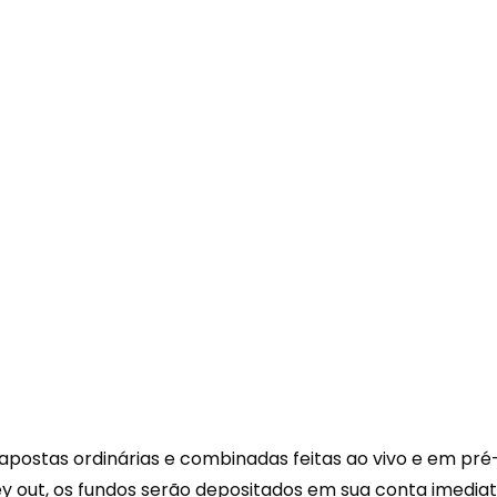
 apostas ordinárias e combinadas feitas ao vivo e em p
 out, os fundos serão depositados em sua conta imedia