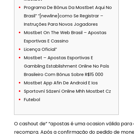
Programa De Bônus Da Mostbet Aqui No
Brasil” “[newline]como Se Registrar –
Instruções Para Novos Jogadores
Mostbet On The Web Brasil – Apostas
Esportivas E Cassino
Licença Oficial”
Mostbet – Apostas Esportivas E
Gambling Establishment Online No País
Brasileiro Com Bônus Sobre R$15 000
Mostbet App Afin De Android E Ios
Sportovní Sázení Online Mhh Mostbet Cz
Futebol
O cashout de” “apostas é uma ocasion válida para
recompra. Após a confirmação do pedido de money