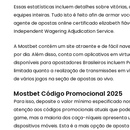
Essas estatísticas incluem detalhes sobre vitórias,
equipes inteiras. Tudo isto é feito afin de armar
agente de apostas online certificado elizabeth fi
Independent Wagering Adjudication Service.
A Mostbet contém um site atraente e de fácil nave
por dia. Além disso, conta com aplicativos em virt
disponíveis para apostadores Brasileiros incluem P
limitada quanto a realização de transmissões em
de vários jogos na seção de apostas ao vivo.
Mostbet Código Promocional 2025
Para isso, deposite o valor mínimo especificado
atenção aos códigos promocionais atuais que pod
game, mas a maioria dos caça-níqueis apresenta 
dispositivos móveis. Esta é a mais opção de aposta