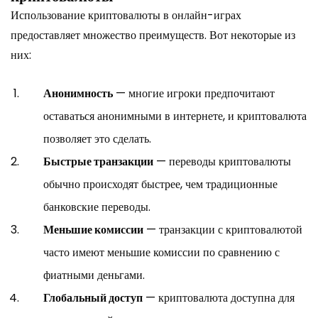
Использование криптовалюты в онлайн-играх
предоставляет множество преимуществ. Вот некоторые из
них:
Анонимность
— многие игроки предпочитают
оставаться анонимными в интернете, и криптовалюта
позволяет это сделать.
Быстрые транзакции
— переводы криптовалюты
обычно происходят быстрее, чем традиционные
банковские переводы.
Меньшие комиссии
— транзакции с криптовалютой
часто имеют меньшие комиссии по сравнению с
фиатными деньгами.
Глобальный доступ
— криптовалюта доступна для