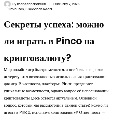
By
maheshnamkeen
February 2, 2026
0 minutes, 6 seconds Read
Секреты успеха: можно
ли играть в Pinco на
криптовалюту?
Мир онлайн-игр быстро меняется, и все больше игроков
интересуются возможностью использования криптовалют
для игр. В частности, платформа Pinco предлагает
уникальные возможности, однако вопрос об использовании
криптовалюты здесь остается актуальным. Основной
вопрос, который мы рассмотрим в данной статье: можно ли
играть в Pinco, используя криптовалюту? Ответ прост —