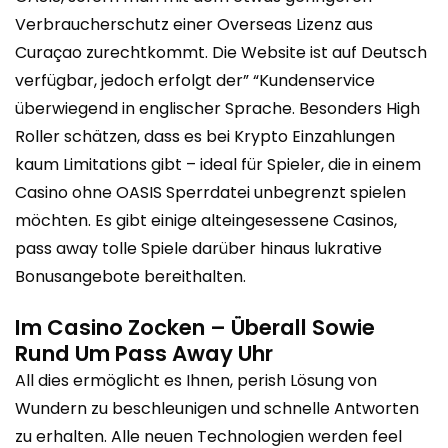
Verbraucherschutz einer Overseas Lizenz aus
Curaçao zurechtkommt. Die Website ist auf Deutsch
verfügbar, jedoch erfolgt der” “Kundenservice
überwiegend in englischer Sprache. Besonders High
Roller schätzen, dass es bei Krypto Einzahlungen
kaum Limitations gibt – ideal für Spieler, die in einem
Casino ohne OASIS Sperrdatei unbegrenzt spielen
möchten. Es gibt einige alteingesessene Casinos,
pass away tolle Spiele darüber hinaus lukrative
Bonusangebote bereithalten.
Im Casino Zocken – Überall Sowie
Rund Um Pass Away Uhr
All dies ermöglicht es Ihnen, perish Lösung von
Wundern zu beschleunigen und schnelle Antworten
zu erhalten. Alle neuen Technologien werden feel