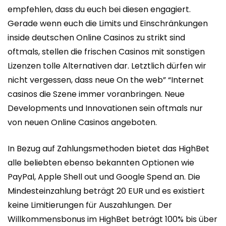
empfehlen, dass du euch bei diesen engagiert.
Gerade wenn euch die Limits und Einschränkungen
inside deutschen Online Casinos zu strikt sind
oftmals, stellen die frischen Casinos mit sonstigen
Lizenzen tolle Alternativen dar. Letztlich dürfen wir
nicht vergessen, dass neue On the web” “Internet
casinos die Szene immer voranbringen. Neue
Developments und Innovationen sein oftmals nur
von neuen Online Casinos angeboten.
In Bezug auf Zahlungsmethoden bietet das HighBet
alle beliebten ebenso bekannten Optionen wie
PayPal, Apple Shell out und Google Spend an. Die
Mindesteinzahlung beträgt 20 EUR und es existiert
keine Limitierungen für Auszahlungen. Der
Willkommensbonus im HighBet beträgt 100% bis über