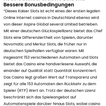
Bessere Bonusbedingungen
“Dieses Kaiser Slots ist echt eines der ersten legalen
Online Internet casinos in Deutschland ebenso wird
von dieser Aspire Global several Limited betrieben.
Mit einer deutschen Glücksspiellizenz bietet das Chef
Slots eine Differenziertheit von Spielen, darunter
Novomatic und Merkur Slots, die früher nur in
deutschen Spielhallen verfügbar waren. Mit
insgesamt 153 verschiedenen Automaten und Slots
bietet das Casino eine handverlesene Auswahl, die
einander auf Qualität statt Quantität konzentriert.
Das Casino legt großen Wert auf Transparenz und
zeigt für alle 153 Automaten den Rückkehr zu dem
Spieler (RTP) Wert an. Trotz der deutschen Lizenz
beschränkt sich das Spieleangebot auf
Automatenspiele darüber hinaus Slots, wobei casino