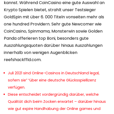
kannst. Während CoinCasino eine gute Auswahl an
Krypto Spielen bietet, strahlt unser Testsieger
GoldSpin mit über 6. 000 Titeln vonseiten mehr als
one hundred Providern. Sehr gute Newcomer wie
CoinCasino, Spinmama, Monsterwin sowie Golden
Panda offerieren top Boni, besonders gute
Auszahlungsquoten darüber hinaus Auszahlungen
innerhalb von wenigen Augenblicken
reefshackffld.com
.
Juli 2021 sind Online-Casinos in Deutschland legal,
sofern sie” “über eine deutsche Glücksspiellizenz
verfügen.
Diese entscheidet vordergründig darüber, welche
Qualität dich beim Zocken erwartet – darüber hinaus
wie gut expire Handhabung der Online games und