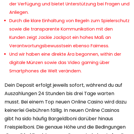
der Verfügung und bietet Unterstützung bei Fragen und
Anliegen.
Durch die klare Einhaltung von Regeln zum Spielerschutz
sowie die transparente Kommunikation mit den
Kunden zeigt Jackie Jackpot ein hohes Maß an
Verantwortungsbewusstsein ebenso Fairness.
Und wir haben eine direkte Ära begonnen, within der
digitale Münzen sowie das Video gaming über
Smartphones die Welt verändern.
Dein Deposit erfolgt jeweils sofort, während du auf
Auszahlungen 24 Stunden bis drei Tage warten
musst. Bei einem Top neuen Online Casino wird dazu
keinerlei Gebühren fällig. In neuen Online Casinos
gibt ha sido häufig Bargeldboni darüber hinaus
Freispielboni. Die genaue Höhe und die Bedingungen