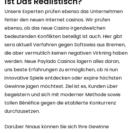
Ist Das Realistisch?
Unsere Experten prüfen ebenso das Unternehmen
hinter den neuen Internet casinos. Wir prüfen
ebenso, ob das neue Casino irgendwelchen
bedeutenden Konflikten beteiligt ist auch. Hier gibt
sera aktuell Verfahren gegen Softswiss aus Bremen,
die aber vermutlich keinen negativen Virkning haben
werden. Neue Paylado Casinos lagern alles daran,
uns beste Erfahrungen zu ermöglichen, ob ni nun
innovative Spiele entdecken oder expire höchsten
Gewinne jagen möchtest. Ziel ist es, Kunden über
begeistern und sich mit moderner Methode sowie
tollen Bénéfice gegen die etablierte Konkurrenz
durchzusetzen.
Darüber hinaus können Sie sich Ihre Gewinne