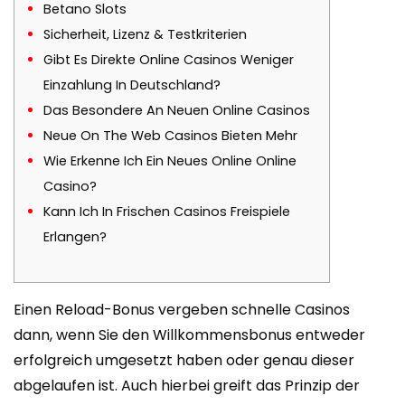
Betano Slots
Sicherheit, Lizenz & Testkriterien
Gibt Es Direkte Online Casinos Weniger
Einzahlung In Deutschland?
Das Besondere An Neuen Online Casinos
Neue On The Web Casinos Bieten Mehr
Wie Erkenne Ich Ein Neues Online Online
Casino?
Kann Ich In Frischen Casinos Freispiele
Erlangen?
Einen Reload-Bonus vergeben schnelle Casinos
dann, wenn Sie den Willkommensbonus entweder
erfolgreich umgesetzt haben oder genau dieser
abgelaufen ist. Auch hierbei greift das Prinzip der