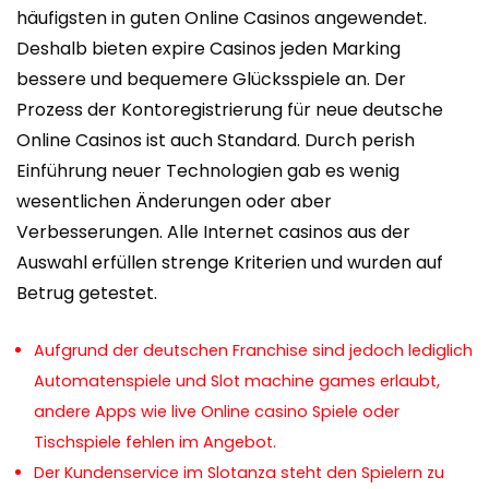
häufigsten in guten Online Casinos angewendet.
Deshalb bieten expire Casinos jeden Marking
bessere und bequemere Glücksspiele an. Der
Prozess der Kontoregistrierung für neue deutsche
Online Casinos ist auch Standard. Durch perish
Einführung neuer Technologien gab es wenig
wesentlichen Änderungen oder aber
Verbesserungen. Alle Internet casinos aus der
Auswahl erfüllen strenge Kriterien und wurden auf
Betrug getestet.
Aufgrund der deutschen Franchise sind jedoch lediglich
Automatenspiele und Slot machine games erlaubt,
andere Apps wie live Online casino Spiele oder
Tischspiele fehlen im Angebot.
Der Kundenservice im Slotanza steht den Spielern zu