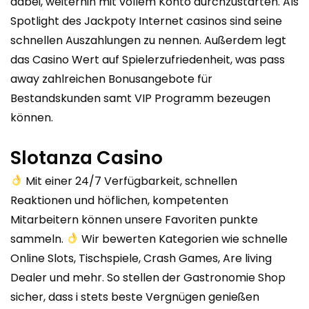
dabei, weiterhin mit vollem Konto durchzustarten. Als
Spotlight des Jackpoty Internet casinos sind seine
schnellen Auszahlungen zu nennen. Außerdem legt
das Casino Wert auf Spielerzufriedenheit, was pass
away zahlreichen Bonusangebote für
Bestandskunden samt VIP Programm bezeugen
können.
Slotanza Casino
Mit einer 24/7 Verfügbarkeit, schnellen
Reaktionen und höflichen, kompetenten
Mitarbeitern können unsere Favoriten punkte
sammeln.
Wir bewerten Kategorien wie schnelle
Online Slots, Tischspiele, Crash Games, Are living
Dealer und mehr. So stellen der Gastronomie Shop
sicher, dass i stets beste Vergnügen genießen