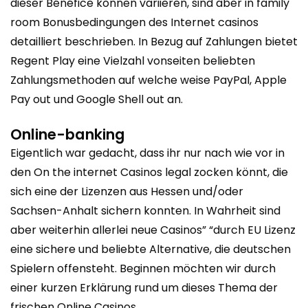
dieser Bénéfice können variieren, sind aber in family
room Bonusbedingungen des Internet casinos
detailliert beschrieben. In Bezug auf Zahlungen bietet
Regent Play eine Vielzahl vonseiten beliebten
Zahlungsmethoden auf welche weise PayPal, Apple
Pay out und Google Shell out an.
Online-banking
Eigentlich war gedacht, dass ihr nur nach wie vor in
den On the internet Casinos legal zocken könnt, die
sich eine der Lizenzen aus Hessen und/oder
Sachsen-Anhalt sichern konnten. In Wahrheit sind
aber weiterhin allerlei neue Casinos” “durch EU Lizenz
eine sichere und beliebte Alternative, die deutschen
Spielern offensteht. Beginnen möchten wir durch
einer kurzen Erklärung rund um dieses Thema der
frischen Online Casinos.