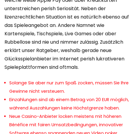
welche weise Apple Pay oder aber Kreditkarten
unterstreichen perish Seriosität. Neben der
lizenzrechtlichen Situation ist es natürlich ebenso auf
das Spieleangebot an. Andere Namnet wie
Kartenspiele, Tischspiele, Live Games oder aber
Rubbellose sind nie und nimmer zulässig. Zusätzlich
erklärt unser Ratgeber, weshalb gerade neue
Glücksspielanbieter im Internet perish lukrativeren
Spieleplattformen sind oftmals.
Solange Sie aber nur zum Spaß zocken, müssen Sie Ihre
Gewinne nicht versteuern.
Einzahlungen sind ab einem Betrag von 20 EUR möglich,
während Auszahlungen keine Höchstgrenze haben.
Neue Casino-Anbieter locken meistens mit höheren
Bénéfice mit fairen Umsatzbedingungen, innovativer
Software ebenso spannenden neuen Video poker