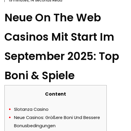
19 minutes, 14 seconds Read
Neue On The Web
Casinos Mit Start Im
September 2025: Top
Boni & Spiele
Content
Slotanza Casino
Neue Casinos: Größere Boni Und Bessere
Bonusbedingungen