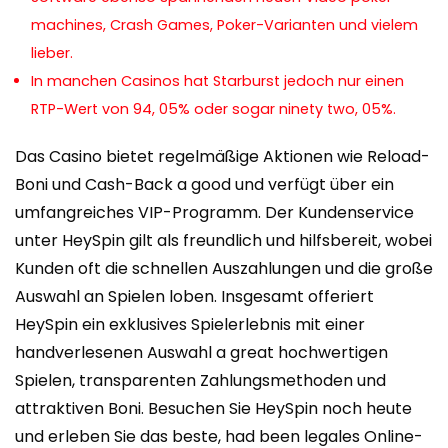
machines, Crash Games, Poker-Varianten und vielem
lieber.
In manchen Casinos hat Starburst jedoch nur einen
RTP-Wert von 94, 05% oder sogar ninety two, 05%.
Das Casino bietet regelmäßige Aktionen wie Reload-
Boni und Cash-Back a good und verfügt über ein
umfangreiches VIP-Programm. Der Kundenservice
unter HeySpin gilt als freundlich und hilfsbereit, wobei
Kunden oft die schnellen Auszahlungen und die große
Auswahl an Spielen loben. Insgesamt offeriert
HeySpin ein exklusives Spielerlebnis mit einer
handverlesenen Auswahl a great hochwertigen
Spielen, transparenten Zahlungsmethoden und
attraktiven Boni. Besuchen Sie HeySpin noch heute
und erleben Sie das beste, had been legales Online-