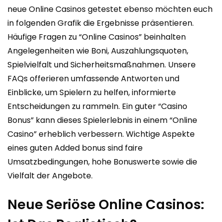
neue Online Casinos getestet ebenso möchten euch
in folgenden Grafik die Ergebnisse präsentieren.
Häufige Fragen zu “Online Casinos” beinhalten
Angelegenheiten wie Boni, Auszahlungsquoten,
Spielvielfalt und Sicherheitsmaßnahmen. Unsere
FAQs offerieren umfassende Antworten und
Einblicke, um Spielern zu helfen, informierte
Entscheidungen zu rammeln. Ein guter “Casino
Bonus” kann dieses Spielerlebnis in einem “Online
Casino” erheblich verbessern. Wichtige Aspekte
eines guten Added bonus sind faire
Umsatzbedingungen, hohe Bonuswerte sowie die
Vielfalt der Angebote.
Neue Seriöse Online Casinos: