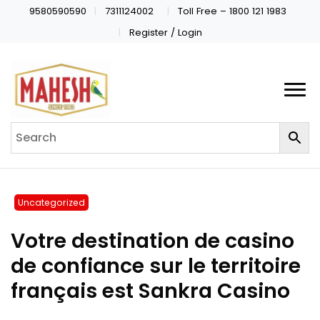
9580590590
7311124002
Toll Free – 1800 121 1983
Register / Login
Uncategorized
Votre destination de casino
de confiance sur le territoire
français est Sankra Casino