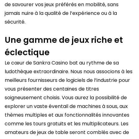
de savourer vos jeux préférés en mobilité, sans
jamais nuire à la qualité de l’expérience ou à la
sécurité.
Une gamme de jeux riche et
éclectique
Le cœur de Sankra Casino bat au rythme de sa
ludothèque extraordinaire. Nous nous associons à les
meilleurs fournisseurs de logiciels de l’industrie pour
vous présenter des centaines de titres
soigneusement choisis. Vous aurez la possibilité de
explorer un vaste éventail de machines à sous, aux
thèmes multiples et aux fonctionnalités innovantes
comme les tours gratuits et les multiplicateurs. Les
amateurs de jeux de table seront comblés avec de