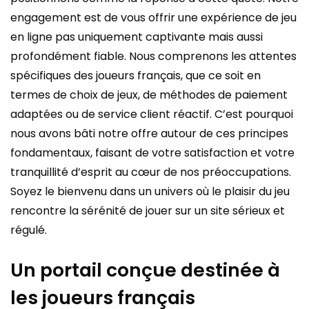
engagement est de vous offrir une expérience de jeu
en ligne pas uniquement captivante mais aussi
profondément fiable. Nous comprenons les attentes
spécifiques des joueurs français, que ce soit en
termes de choix de jeux, de méthodes de paiement
adaptées ou de service client réactif. C’est pourquoi
nous avons bâti notre offre autour de ces principes
fondamentaux, faisant de votre satisfaction et votre
tranquillité d’esprit au cœur de nos préoccupations.
Soyez le bienvenu dans un univers où le plaisir du jeu
rencontre la sérénité de jouer sur un site sérieux et
régulé.
Un portail conçue destinée à
les joueurs français