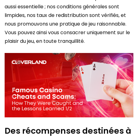
aussi essentielle ; nos conditions générales sont
limpides, nos taux de redistribution sont vérifiés, et
nous promouvons une pratique de jeu raisonnable.
Vous pouvez ainsi vous consacrer uniquement sur le
plaisir du jeu, en toute tranquillité.
Des récompenses destinées à