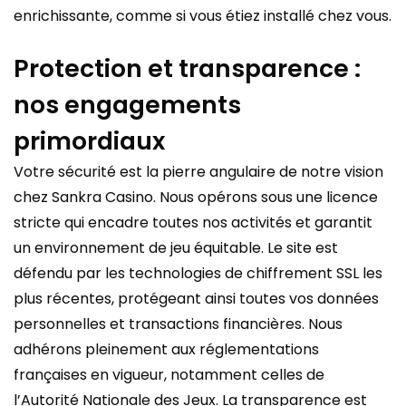
enrichissante, comme si vous étiez installé chez vous.
Protection et transparence :
nos engagements
primordiaux
Votre sécurité est la pierre angulaire de notre vision
chez Sankra Casino. Nous opérons sous une licence
stricte qui encadre toutes nos activités et garantit
un environnement de jeu équitable. Le site est
défendu par les technologies de chiffrement SSL les
plus récentes, protégeant ainsi toutes vos données
personnelles et transactions financières. Nous
adhérons pleinement aux réglementations
françaises en vigueur, notamment celles de
l’Autorité Nationale des Jeux. La transparence est