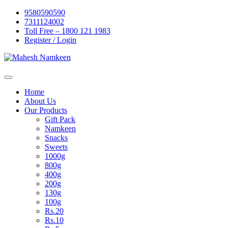
Skip
9580590590
to
7311124002
content
Toll Free – 1800 121 1983
Register / Login
Home
About Us
Our Products
Gift Pack
Namkeen
Snacks
Sweets
1000g
800g
400g
200g
130g
100g
Rs.20
Rs.10