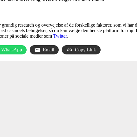
ndig research og overvejelse af de forskellige faktorer, som vi har disk
ed casinoets betingelser, så du kan vælge den bedste platform for dig.
sioner på sociale medier som
Twitter
.
WhatsApp
Email
Copy Link