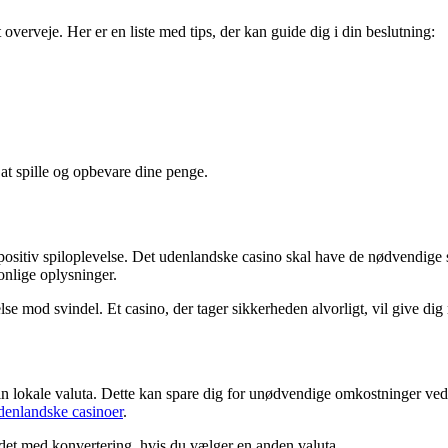
 overveje. Her er en liste med tips, der kan guide dig i din beslutning:
d at spille og opbevare dine penge.
ositiv spiloplevelse. Det udenlandske casino skal have de nødvendige si
onlige oplysninger.
lse mod svindel. Et casino, der tager sikkerheden alvorligt, vil give dig 
 din lokale valuta. Dette kan spare dig for unødvendige omkostninger ved 
denlandske casinoer
.
ndet med konvertering, hvis du vælger en anden valuta.