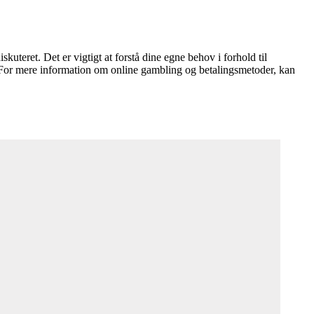
uteret. Det er vigtigt at forstå dine egne behov i forhold til
 For mere information om online gambling og betalingsmetoder, kan