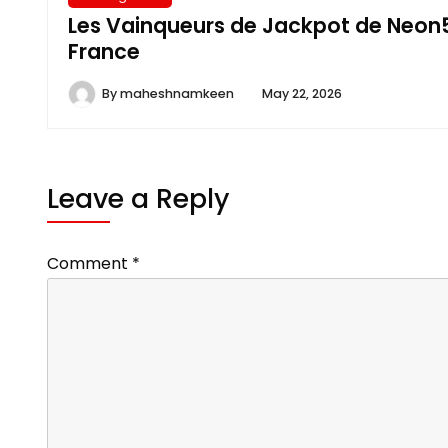
Les Vainqueurs de Jackpot de Neon
France
By
maheshnamkeen
May 22, 2026
Leave a Reply
Comment
*