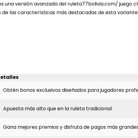
 es una versión avanzada del
ruleta77bolivia.com/
juego c
 de las características más destacadas de esta variante 
etalles
Obtén bonos exclusivos diseñados para jugadores profe
Apuesta más alto que en la ruleta tradicional
Gana mejores premios y disfruta de pagos más grande