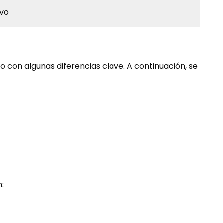
ivo
ro con algunas diferencias clave. A continuación, se
n: