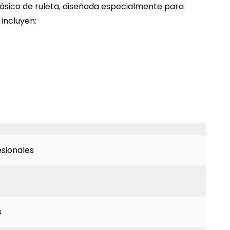
lásico de ruleta, diseñada especialmente para
incluyen:
sionales
s