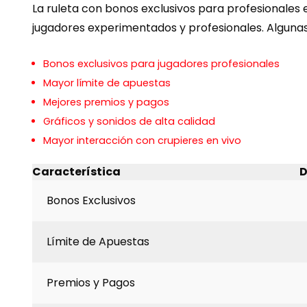
La ruleta con bonos exclusivos para profesionales
jugadores experimentados y profesionales. Algunas
Bonos exclusivos para jugadores profesionales
Mayor límite de apuestas
Mejores premios y pagos
Gráficos y sonidos de alta calidad
Mayor interacción con crupieres en vivo
Característica
D
Bonos Exclusivos
Límite de Apuestas
Premios y Pagos