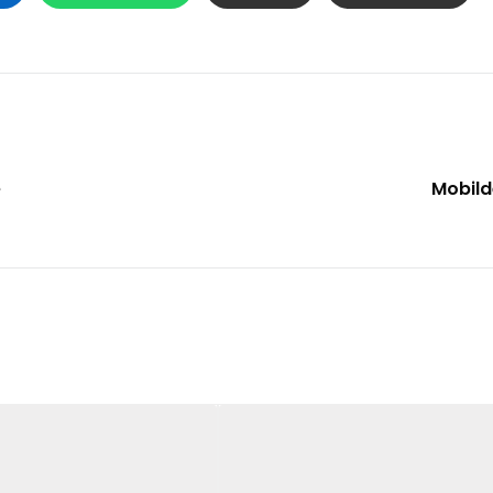
e
Mobild