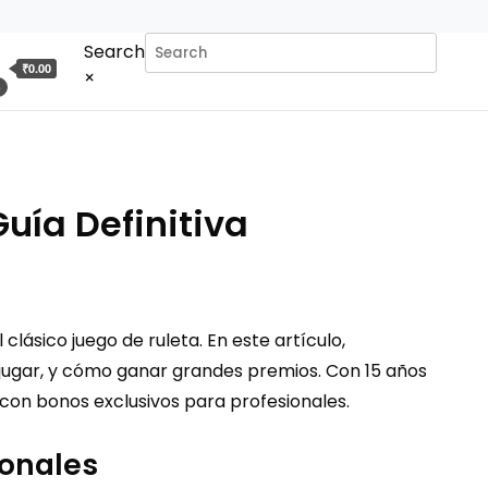
Search
₹0.00
×
0
uía Definitiva
lásico juego de ruleta. En este artículo,
jugar, y cómo ganar grandes premios. Con 15 años
 con bonos exclusivos para profesionales.
ionales