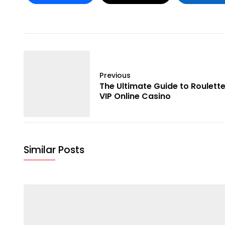
Previous
The Ultimate Guide to Roulett
VIP Online Casino
Similar Posts