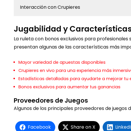
Interacción con Crupieres
Jugabilidad y Característica
La ruleta con bonos exclusivos para profesionales si
presentan algunas de las características más impo
Mayor variedad de apuestas disponibles
Crupieres en vivo para una experiencia más inmersi
Estadísticas detalladas para ayudarte a mejorar tu 
Bonos exclusivos para aumentar tus ganancias
Proveedores de Juegos
Algunos de los principales proveedores de juegos d
Facebook
Share on X
Linked