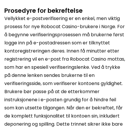
Prosedyre for bekreftelse
Vellykket e-postverifisering er en enkel, men viktig
prosess for nye Robocat Casino-brukere i Norge. For
å begynne verifiseringsprosessen må brukerne først
logge inn på e-postadressen som er tilknyttet
kontoregistreringen deres. Innen få minutter etter
registrering vil en e-post fra Robocat Casino mottas,
som har en spesiell verifiseringslenke. Ved å trykke
på denne lenken sendes brukerne til en
verifiseringsside, som verifiserer kontoens gyldighet.
Brukere bør passe på at de etterkommer
instruksjonene i e-posten grundig for å hindre feil
som kan utsette tilgangen. Når den er bekreftet, får
de komplett funksjonalitet til kontoen sin, inkludert
deponering og spilling. Dette trinnet sikrer ikke bare