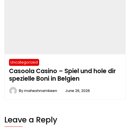
Uncategorized
Casoola Casino – Spiel und hole dir
spezielle Boni in Belgien
By
maheshnamkeen
June 26, 2026
Leave a Reply