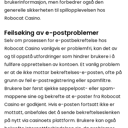
brukerinformasjon, men forbedrer også den
generelle sikkerheten til spillopplevelsen hos
Robocat Casino.
Feilsøking av e-postproblemer
Selv om prosessen for e-postbekreftelse hos
Robocat Casino vanligvis er problemfri, kan det av
og til oppstå utfordringer som hindrer brukere i å
fullføre opprettelsen av kontoen. Et vanlig problem
er at de ikke mottar bekreftelses-e-posten, ofte på
grunn av feil e-postregistrering eller spamfiltre.
Brukere bør først sjekke søppelpost- eller spam-
mappene sine og bekrefte at e-poster fra Robocat
Casino er godkjent. Hvis e-posten fortsatt ikke er
mottatt, anbefales det å sende bekreftelseslenken
på nytt via casinoets plattform. Brukere kan også