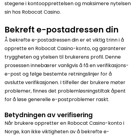
stegene i kontoopprettelsen og maksimere nytelsen
sin hos Robocat Casino.
Bekreft e-postadressen din
Å bekrefte e-postadressen din er et viktig trinn i å
opprette en Robocat Casino-konto, og garanterer
tryggheten og ytelsen til brukerens profil. Denne
prosessen innebærer vanligvis å få en verifikasjons-
e-post og følge bestemte retningslinjer for å
avslutte verifikasjonen. I tilfeller der brukere møter
problemer, finnes det problemløsningstiltak åpent
for å løse generelle e-postproblemer raskt.
Betydningen av verifisering
Når brukere oppretter en Robocat Casino-konto i
Norge, kan ikke viktigheten av å bekrefte e-