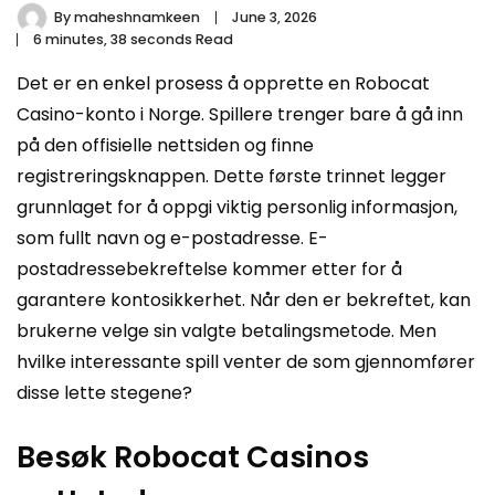
By
maheshnamkeen
June 3, 2026
6 minutes, 38 seconds Read
Det er en enkel prosess å opprette en Robocat
Casino-konto i Norge. Spillere trenger bare å gå inn
på den offisielle nettsiden og finne
registreringsknappen. Dette første trinnet legger
grunnlaget for å oppgi viktig personlig informasjon,
som fullt navn og e-postadresse. E-
postadressebekreftelse kommer etter for å
garantere kontosikkerhet. Når den er bekreftet, kan
brukerne velge sin valgte betalingsmetode. Men
hvilke interessante spill venter de som gjennomfører
disse lette stegene?
Besøk Robocat Casinos