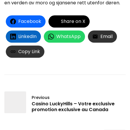
en verden av moro og sjansene rett utenfor døren.
Facebook
Share on X
LinkedIn
WhatsApp
Email
Copy Link
Previous
Casino LuckyHills – Votre exclusive
promotion exclusive au Canada