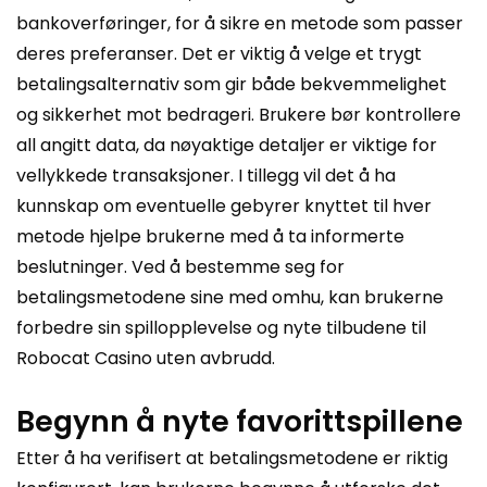
bankoverføringer, for å sikre en metode som passer
deres preferanser. Det er viktig å velge et trygt
betalingsalternativ som gir både bekvemmelighet
og sikkerhet mot bedrageri. Brukere bør kontrollere
all angitt data, da nøyaktige detaljer er viktige for
vellykkede transaksjoner. I tillegg vil det å ha
kunnskap om eventuelle gebyrer knyttet til hver
metode hjelpe brukerne med å ta informerte
beslutninger. Ved å bestemme seg for
betalingsmetodene sine med omhu, kan brukerne
forbedre sin spillopplevelse og nyte tilbudene til
Robocat Casino uten avbrudd.
Begynn å nyte favorittspillene
Etter å ha verifisert at betalingsmetodene er riktig