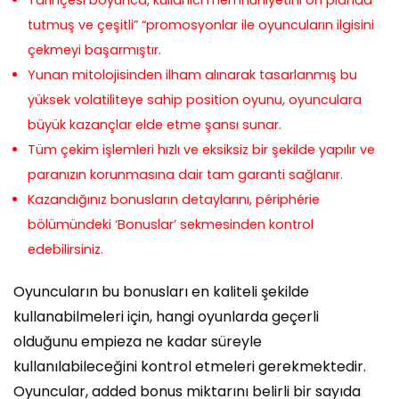
tutmuş ve çeşitli” “promosyonlar ile oyuncuların ilgisini
çekmeyi başarmıştır.
Yunan mitolojisinden ilham alınarak tasarlanmış bu
yüksek volatiliteye sahip position oyunu, oyunculara
büyük kazançlar elde etme şansı sunar.
Tüm çekim işlemleri hızlı ve eksiksiz bir şekilde yapılır ve
paranızın korunmasına dair tam garanti sağlanır.
Kazandığınız bonusların detaylarını, périphérie
bölümündeki ‘Bonuslar’ sekmesinden kontrol
edebilirsiniz.
Oyuncuların bu bonusları en kaliteli şekilde
kullanabilmeleri için, hangi oyunlarda geçerli
olduğunu empieza ne kadar süreyle
kullanılabileceğini kontrol etmeleri gerekmektedir.
Oyuncular, added bonus miktarını belirli bir sayıda