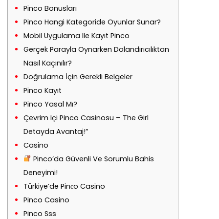
Pinco Bonusları
Pinco Hangi Kategoride Oyunlar Sunar?
Mobil Uygulama Ile Kayıt Pinco
Gerçek Parayla Oynarken Dolandırıcılıktan
Nasıl Kaçınılır?
Doğrulama İçin Gerekli Belgeler
Pinco Kayıt
Pinco Yasal Mı?
Çevrim Içi Pinco Casinosu – The Girl
Detayda Avantaj!”
Casino
Pinco’da Güvenli Ve Sorumlu Bahis
Deneyimi!
Türkiye’de Pinсo Casino
Pinco Casino
Pinco Sss