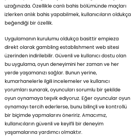
uzağınızda. Özellikle canlı bahis bölümünde maçları
izlerken anlık bahis yapabilmek, kullanıcıların oldukça
beğendiği bir özellik.
Uygulamanın kurulumu oldukça basittir empieza
direkt olarak gambling establishment web sitesi
üzerinden indirilebilir. Güvenli ve kullanıcı dostu olan
bu uygulama, oyun deneyimini her zaman ve her
yerde yaşamanızı sağlar. Bunun yerine,
kumarhanelerle ilgili incelemeler ve kullanıcı
yorumları sunarak, oyuncuları sorumlu bir şekilde
oyun oynamaya teşvik ediyoruz. Eğer oyuncular oyun
oynamayı tercih ederlerse, bunu bilinçli ve kontrollü
bir biçimde yapmalarını öneririz. Amacımız,
kullanıcıların güvenli ve keyifli bir deneyim
yaşamalarına yardımcı olmaktır.