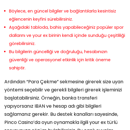
Böylece, en güncel bilgiler ve bağlantılarla kesintisiz
eğlencenin keyfini sürebilirsiniz.
Aşağıdaki tabloda, bahis yapabileceğiniz popüler spor
dallarını ve your ex birinin kendi içinde sunduğu çeşitliliği
görebilirsiniz.
Bu bilgilerin güncelliği ve doğruluğu, hesabınızın
güvenliği ve operasyonel etkinlik için kritik öneme
sahiptir.
Ardından “Para Çekme” sekmesine girerek size uyan
yöntemi seçebilir ve gerekli bilgileri girerek işleminizi
başlatabilirsiniz. Örneğin, banka transferi
yapıyorsanız IBAN ve hesap adı gibi bilgileri
sağlamanız gerekir. Bu destek kanalları sayesinde,
Pinco Casino’da oyun oynamakla ilgili your ex türlü