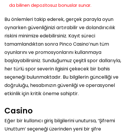
da bilinen depozitosuz bonuslar sunar.
Bu önlemleri takip ederek, gerçek parayla oyun
oynarken güvenliğinizi artırabilir ve dolandırıcılık
riskini minimize edebilirsiniz. Kayıt süreci
tamamlandıktan sonra Pinco Casino’nun tüm
oyunlarını ve promosyonlarını kullanmaya
başlayabilirsiniz. Sunduğumuz çeşitli spor dallarıyla,
her türlü spor severin ilgisini çekecek bir bahis
seçeneği bulunmaktadır. Bu bilgilerin güncelliği ve
doğruluğu, hesabınızın güvenliği ve operasyonel
etkinlik için kritik öneme sahiptir.
Casino
Eğer bir kullanıcı giriş bilgilerini unutursa, ‘Şifremi
Unuttum’ seçeneği üzerinden yeni bir şifre