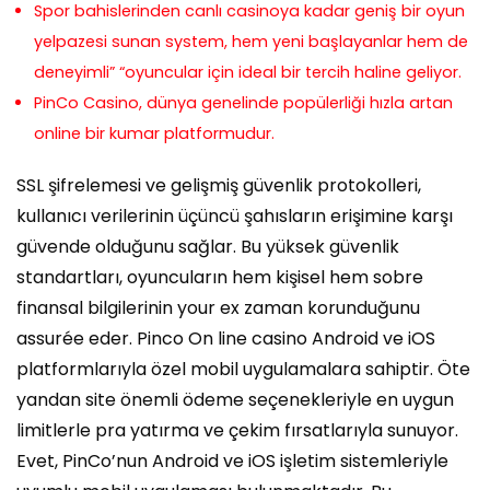
Spor bahislerinden canlı casinoya kadar geniş bir oyun
yelpazesi sunan system, hem yeni başlayanlar hem de
deneyimli” “oyuncular için ideal bir tercih haline geliyor.
PinCo Casino, dünya genelinde popülerliği hızla artan
online bir kumar platformudur.
SSL şifrelemesi ve gelişmiş güvenlik protokolleri,
kullanıcı verilerinin üçüncü şahısların erişimine karşı
güvende olduğunu sağlar. Bu yüksek güvenlik
standartları, oyuncuların hem kişisel hem sobre
finansal bilgilerinin your ex zaman korunduğunu
assurée eder. Pinco On line casino Android ve iOS
platformlarıyla özel mobil uygulamalara sahiptir. Öte
yandan site önemli ödeme seçenekleriyle en uygun
limitlerle pra yatırma ve çekim fırsatlarıyla sunuyor.
Evet, PinCo’nun Android ve iOS işletim sistemleriyle