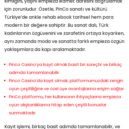
kimliğini, yaşını empieza ikamet adresini doğrulamak
için zorunludur. Özetle, PinCo sanatı ve kültürü
Türkiye’de ankle rehab ebook tarihsel hem para
modern bir değere sahiptir. Bu sanat dalı, Türk
kadınlarının özgüvenini ve zarafetini ortaya koyarken,
aynı zamanda moda ve sanatta farklı empieza özgün
yaklaşımlara da kapı aralamaktadır.
Pinco Casino’ya kayıt olmak basit bir süreçtir ve birkaç
adımda tamamlanabilir.
Pinco Casino’da kayıt olmak, platformumuzdaki zengin
oyun çeşitliliğine ve özel üye avantajlarına erişim sağlar.
PinCo platformu, her kullanıcının ihtiyaçlarına empieza
oyun alışkanlıklarına hitap eden çeşitli bonuslar
sunmaktadır.
Kayıt işlemi, birkaç basit adımda tamamlanabilir, ve