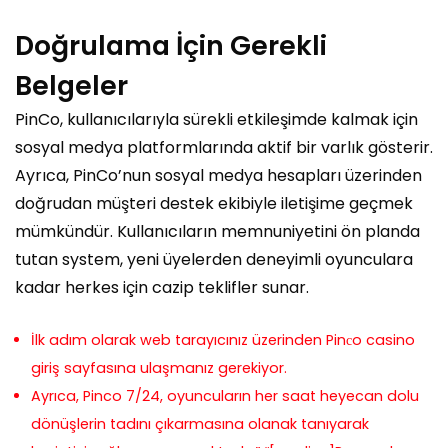
Doğrulama İçin Gerekli
Belgeler
PinCo, kullanıcılarıyla sürekli etkileşimde kalmak için
sosyal medya platformlarında aktif bir varlık gösterir.
Ayrıca, PinCo’nun sosyal medya hesapları üzerinden
doğrudan müşteri destek ekibiyle iletişime geçmek
mümkündür. Kullanıcıların memnuniyetini ön planda
tutan system, yeni üyelerden deneyimli oyunculara
kadar herkes için cazip teklifler sunar.
İlk adım olarak web tarayıcınız üzerinden Pinсo casino
giriş sayfasına ulaşmanız gerekiyor.
Ayrıca, Pinco 7/24, oyuncuların her saat heyecan dolu
dönüşlerin tadını çıkarmasına olanak tanıyarak