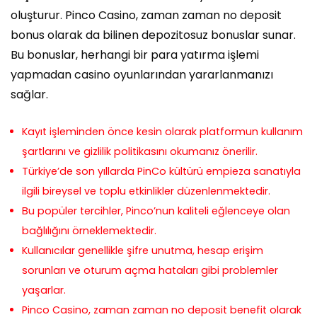
oluşturur. Pinco Casino, zaman zaman no deposit
bonus olarak da bilinen depozitosuz bonuslar sunar.
Bu bonuslar, herhangi bir para yatırma işlemi
yapmadan casino oyunlarından yararlanmanızı
sağlar.
Kayıt işleminden önce kesin olarak platformun kullanım
şartlarını ve gizlilik politikasını okumanız önerilir.
Türkiye’de son yıllarda PinCo kültürü empieza sanatıyla
ilgili bireysel ve toplu etkinlikler düzenlenmektedir.
Bu popüler tercihler, Pinco’nun kaliteli eğlenceye olan
bağlılığını örneklemektedir.
Kullanıcılar genellikle şifre unutma, hesap erişim
sorunları ve oturum açma hataları gibi problemler
yaşarlar.
Pinco Casino, zaman zaman no deposit benefit olarak