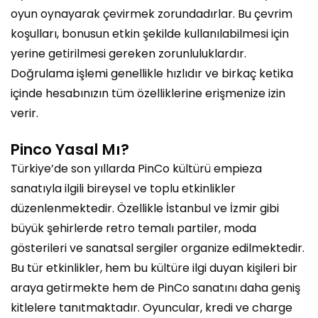
oyun oynayarak çevirmek zorundadırlar. Bu çevrim
koşulları, bonusun etkin şekilde kullanılabilmesi için
yerine getirilmesi gereken zorunluluklardır.
Doğrulama işlemi genellikle hızlıdır ve birkaç ketika
içinde hesabınızın tüm özelliklerine erişmenize izin
verir.
Pinco Yasal Mı?
Türkiye’de son yıllarda PinCo kültürü empieza
sanatıyla ilgili bireysel ve toplu etkinlikler
düzenlenmektedir. Özellikle İstanbul ve İzmir gibi
büyük şehirlerde retro temalı partiler, moda
gösterileri ve sanatsal sergiler organize edilmektedir.
Bu tür etkinlikler, hem bu kültüre ilgi duyan kişileri bir
araya getirmekte hem de PinCo sanatını daha geniş
kitlelere tanıtmaktadır. Oyuncular, kredi ve charge