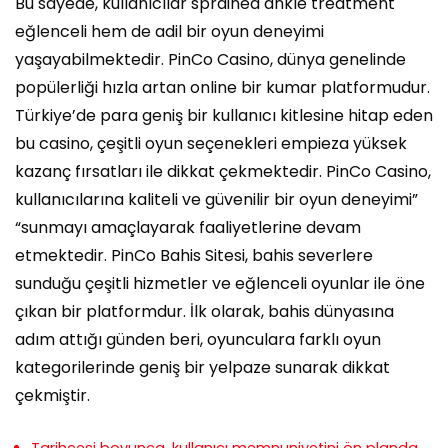
Bu sayede, kullanıcılar sprained ankle treatment
eğlenceli hem de adil bir oyun deneyimi
yaşayabilmektedir. PinCo Casino, dünya genelinde
popülerliği hızla artan online bir kumar platformudur.
Türkiye’de para geniş bir kullanıcı kitlesine hitap eden
bu casino, çeşitli oyun seçenekleri empieza yüksek
kazanç fırsatları ile dikkat çekmektedir. PinCo Casino,
kullanıcılarına kaliteli ve güvenilir bir oyun deneyimi”
“sunmayı amaçlayarak faaliyetlerine devam
etmektedir. PinCo Bahis Sitesi, bahis severlere
sunduğu çeşitli hizmetler ve eğlenceli oyunlar ile öne
çıkan bir platformdur. İlk olarak, bahis dünyasına
adım attığı günden beri, oyunculara farklı oyun
kategorilerinde geniş bir yelpaze sunarak dikkat
çekmiştir.
Tarihçesi boyunca, kullanıcı memnuniyetini ön planda