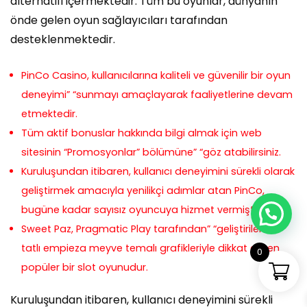
alternatifi içermektedir. Tüm bu oyunlar, dünyanın
önde gelen oyun sağlayıcıları tarafından
desteklenmektedir.
PinCo Casino, kullanıcılarına kaliteli ve güvenilir bir oyun
deneyimi” “sunmayı amaçlayarak faaliyetlerine devam
etmektedir.
Tüm aktif bonuslar hakkında bilgi almak için web
sitesinin “Promosyonlar” bölümüne” “göz atabilirsiniz.
Kuruluşundan itibaren, kullanıcı deneyimini sürekli olarak
geliştirmek amacıyla yenilikçi adımlar atan PinCo,
bugüne kadar sayısız oyuncuya hizmet vermiştir.
Sweet Paz, Pragmatic Play tarafından” “geliştirilen ve
tatlı empieza meyve temalı grafikleriyle dikkat çeken
0
popüler bir slot oyunudur.
Kuruluşundan itibaren, kullanıcı deneyimini sürekli