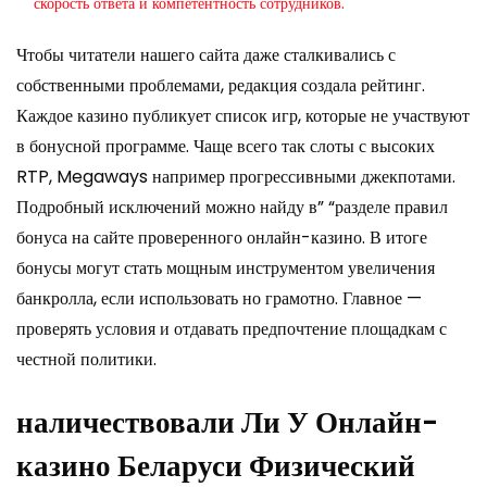
скорость ответа и компетентность сотрудников.
Чтобы читатели нашего сайта даже сталкивались с
собственными проблемами, редакция создала рейтинг.
Каждое казино публикует список игр, которые не участвуют
в бонусной программе. Чаще всего так слоты с высоких
RTP, Megaways например прогрессивными джекпотами.
Подробный исключений можно найду в” “разделе правил
бонуса на сайте проверенного онлайн-казино. В итоге
бонусы могут стать мощным инструментом увеличения
банкролла, если использовать но грамотно. Главное —
проверять условия и отдавать предпочтение площадкам с
честной политики.
наличествовали Ли У Онлайн-
казино Беларуси Физический