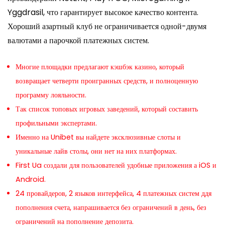
Yggdrasil, что гарантирует высокое качество контента.
Хороший азартный клуб не ограничивается одной-двумя
валютами а парочкой платежных систем.
Многие площадки предлагают кэшбэк казино, который
возвращает четверти проигранных средств, и полноценную
программу лояльности.
Так список топовых игровых заведений, который составить
профильными экспертами.
Именно на Unibet вы найдете эксклюзивные слоты и
уникальные лайв столы, они нет на них платформах.
First Ua создали для пользователей удобные приложения а iOS и
Android.
24 провайдеров, 2 языков интерфейса, 4 платежных систем ддя
пополнения счета, напрашивается без ограничений в день, без
ограничений на пополнение депозита.