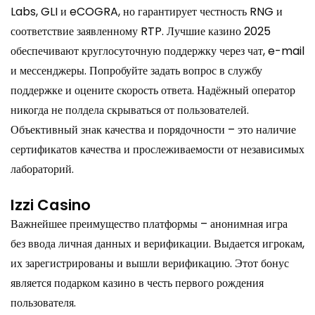
Labs, GLI и eCOGRA, но гарантирует честность RNG и
соответствие заявленному RTP. Лучшие казино 2025
обеспечивают круглосуточную поддержку через чат, e-mail
и мессенджеры. Попробуйте задать вопрос в службу
поддержке и оцените скорость ответа. Надёжный оператор
никогда не полдела скрываться от пользователей.
Объективный знак качества и порядочности – это наличие
сертификатов качества и прослеживаемости от независимых
лабораторий.
Izzi Casino
Важнейшее преимущество платформы – анонимная игра
без ввода личная данных и верификации. Выдается игрокам,
их зарегистрированы и вышли верификацию. Этот бонус
является подарком казино в честь первого рождения
пользователя.