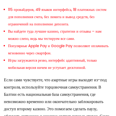
115 провайдеров, 49 языков интерфейса, 18 платежных систем
для пополнения счета, без лимита и вывод средств, без
ограничений на пополнение депозита.
Вы найдете туда лучшие казино, стратегии и отзывы – нам
можно слепо, ведь мы тестируем все сами.
Популярные Apple Pay и Google Pay позволяют оплачивать
мгновенно через смартфон.
Игры загружаются резво, интерфейс адаптивный, только
мобильная версия ничем не уступает десктопной.
Если сами чувствуете, что азартные игры выходят из-под
контроля, используйте торцовочная самоустранения. В
Балтии есть национальная база самоустранения, где
невозможно временно или окончательно заблокировать
доступ второму казино. Это помогаем сделать паузу,