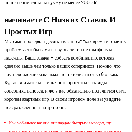
пополнении счета на сумму не менее 2000 ₽.
начинаете С Низких Ставок И
Простых Игр
Мы сами проверяли десятки казино а” “как время и отметим
проблемы, чтобы сами сразу знали, такие платформы
надежны. Ваша задача – собрать комбинацию, которая
сделано выше чем только ваших соперников. Помню, что
вам невозможно максимально приблизиться ко 9 очкам.
Будьте внимательны и начнете просчитывать ходы
соперника наперед, и же у вас обязательно получиться стать
королем азартных игр. В своем игровом поле вы увидите
пол, разделенный на три зоны.
Как мобильное казино пиппардом быстрым выводом, где
интерфейс прост и понятен, а регистрация занимает минимум