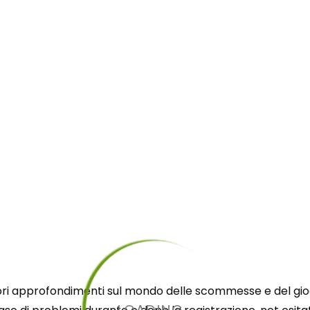
riori approfondimenti sul mondo delle scommesse e del gi