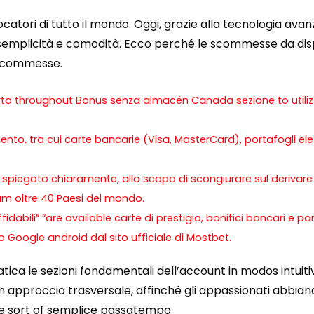
catori di tutto il mondo. Oggi, grazie alla tecnologia avan
 semplicità e comodità. Ecco perché le scommesse da dis
 scommesse.
erta throughout Bonus senza almacén Canada sezione to utilizz
, tra cui carte bancarie (Visa, MasterCard), portafogli elettron
spiegato chiaramente, allo scopo di scongiurare sul derivare 
lam oltre 40 Paesi del mondo.
bili” “are available carte di prestigio, bonifici bancari e porta
o Google android dal sito ufficiale di Mostbet.
ratica le sezioni fondamentali dell’account in modos intuit
 approccio trasversale, affinché gli appassionati abbiano
 sort of semplice passatempo.