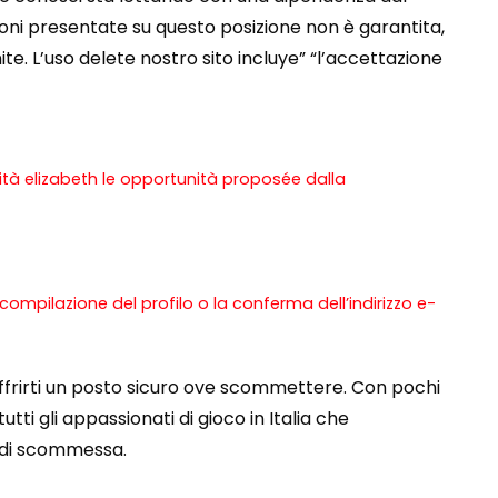
oni presentate su questo posizione non è garantita,
ite. L’uso delete nostro sito incluye” “l’accettazione
ità elizabeth le opportunità proposée dalla
ompilazione del profilo o la conferma dell’indirizzo e-
er offrirti un posto sicuro ove scommettere. Con pochi
ti gli appassionati di gioco in Italia che
i di scommessa.