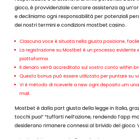
gioco, è provvidenziale cercare assistenza ag un’or
e decliniamo ogni responsabilità per potenziali perdit
dei nostri termini e condizioni
mostbet casino
.
Ciascuna voce è situata nella giusta posizione, facil
La registrazione su Mostbet è un processo evidente e
piattaforma.
Il denaro verrà accreditato sul vostro conto within
Questo bonus può essere utilizzato per puntare su var
Vi è método di riceverle a new ogni deposito um una v
mail.
Mostbet è dalla part giusta della legge in Italia, gra
tocchi puoi” “tuffarti nell’azione, rendendo l’app mo
desiderano rimanere connessi al brivido del gioco. V