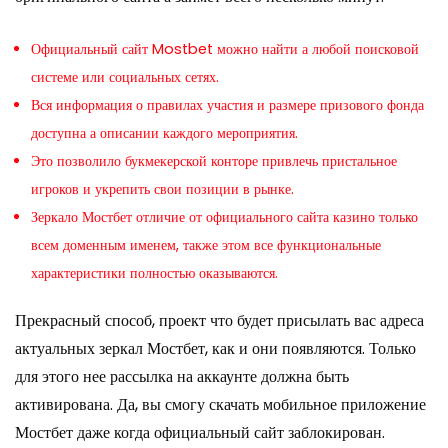
Официальный сайт Mostbet можно найти а любой поисковой
системе или социальных сетях.
Вся информация о правилах участия и размере призового фонда
доступна а описании каждого мероприятия.
Это позволило букмекерской конторе привлечь пристальное
игроков и укрепить свои позиции в рынке.
Зеркало Мостбет отличие от официального сайта казино только
всем доменным именем, также этом все функциональные
характеристики полностью оказываются.
Прекрасный способ, проект что будет присылать вас адреса
актуальных зеркал Мостбет, как и они появляются. Только
для этого нее рассылка на аккаунте должна быть
активирована. Да, вы смогу скачать мобильное приложение
Мостбет даже когда официальный сайт заблокирован.