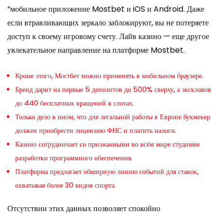
“мобильное приложение Mostbet и iOS и Android. Даже
если втравливающих зеркало заблокируют, вы не потеряете
доступ к своему игровому счету. Лайв казино — еще другое
увлекательное направление на платформе Mostbet.
Кроме этого, Мостбет можно применять в мобильном браузере.
Бренд дарит на первые 5 депозитов до 500% сверху, а эксклавов
до 440 бесплатных вращений в слотах.
Только дело в ином, что для легальной работы в Европе букмекер
должен приобрести лицензию ФНС и платить налоги.
Казино сотрудничает со признанными во всём мире студиями
разработки программного обеспечения.
Платформа предлагает обширную линию событий для ставок,
охватывая более 30 видов спорта.
Отсутствии этих данных позволяет спокойно