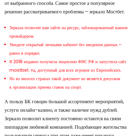
от выбранного способа. Самое простое а популярное
решение рассматриваемого проблемы – зеркало Мостбет.
Зеркала позволят вам зайти на ресурс, заблокированный вашим
провайдером.
Увидите открытый личными кабинет без введения данных –
равно в порядке.
В 2018 недавно получила лицензию ФНС РФ и запустила сайт
mostbet. ru, доступный для всех игроков из Европейских.
Но во многих странах такой документ не является допуском
к организации приема ставок на спорт.
А пользу БК говорю большой ассортимент мероприятий,
услуги онлайн-казино, и также наличие нужд дублей.
Зеркало позволит клиенту постоянно остаются на связи
пиппардом любимой компанией. Подобающее жительства
пользователя сервиса при этом даже имеет никакого