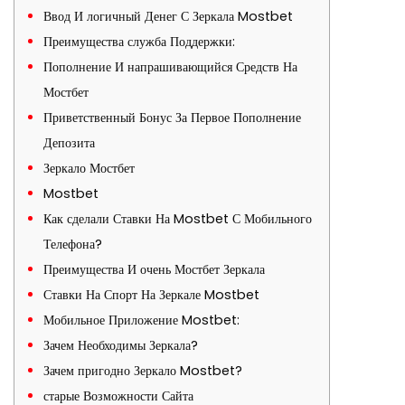
Ввод И логичный Денег С Зеркала Mostbet
Преимущества служба Поддержки:
Пополнение И напрашивающийся Средств На
Мостбет
Приветственный Бонус За Первое Пополнение
Депозита
Зеркало Мостбет
Mostbet
Как сделали Ставки На Mostbet С Мобильного
Телефона?
Преимущества И очень Мостбет Зеркала
Ставки На Спорт На Зеркале Mostbet
Мобильное Приложение Mostbet:
Зачем Необходимы Зеркала?
Зачем пригодно Зеркало Mostbet?
старые Возможности Сайта