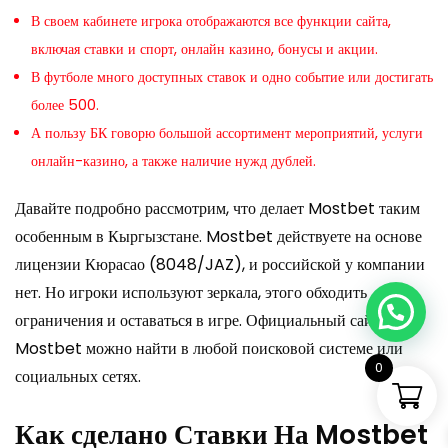
В своем кабинете игрока отображаются все функции сайта,
включая ставки и спорт, онлайн казино, бонусы и акции.
В футболе много доступных ставок и одно событие или достигать
более 500.
А пользу БК говорю большой ассортимент мероприятий, услуги
онлайн-казино, а также наличие нужд дублей.
Давайте подробно рассмотрим, что делает Mostbet таким
особенным в Кыргызстане. Mostbet действуете на основе
лицензии Кюрасао (8048/JAZ), и российской у компании
нет. Но игроки используют зеркала, этого обходить
ограничения и оставаться в игре. Официальный сайт
Mostbet можно найти в любой поисковой системе или
0
социальных сетях.
Как сделано Ставки На Mostbet