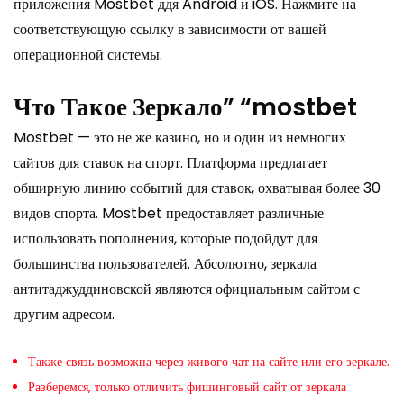
приложения Mostbet ддя Android и iOS. Нажмите на
соответствующую ссылку в зависимости от вашей
операционной системы.
Что Такое Зеркало” “mostbet
Mostbet — это не же казино, но и один из немногих
сайтов для ставок на спорт. Платформа предлагает
обширную линию событий для ставок, охватывая более 30
видов спорта. Mostbet предоставляет различные
использовать пополнения, которые подойдут для
большинства пользователей. Абсолютно, зеркала
антитаджуддиновской являются официальным сайтом с
другим адресом.
Также связь возможна через живого чат на сайте или его зеркале.
Разберемся, только отличить фишинговый сайт от зеркала