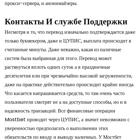
прокси-сервера, и анонимайзеры.
Контакты И службе Поддержки
Несмотря и то, что перевод изначально подтверждается даже
только букмекером, даже и ЦУПИС, выплата происходит в
считанные минуты. Даже неважно, какая из наличные
систем была выбранная для этого. Перевод может
растянуться вплоть одних суток а в праздничные
десятилетия или при чрезвычайно высокой загруженности,
даже на практике действительно происходит крайне иногда.
Что касается напрашивается средств, то там очень часто
пользователи смотрят не а на доступные способы, но и в
надежность транзакций. Все финансовые операции
Mostbet проводит через ЦУПИС, а значит невозможно с
уверенностью предполагать о выполнении этих
обязательств по вводу и выводу наличных. У Мостбет