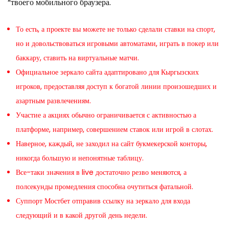
“твоего мобильного браузера.
То есть, а проекте вы можете не только сделали ставки на спорт,
но и довольствоваться игровыми автоматами, играть в покер или
баккару, ставить на виртуальные матчи.
Официальное зеркало сайта адаптировано для Кыргызских
игроков, предоставляя доступ к богатой линии произошедших и
азартным развлечениям.
Участие а акциях обычно ограничивается с активностью а
платформе, например, совершением ставок или игрой в слотах.
Наверное, каждый, не заходил на сайт букмекерской конторы,
никогда большую и непонятные таблицу.
Все-таки значения в live достаточно резво меняются, а
полсекунды промедления способна очутиться фатальной.
Суппорт Мостбет отправив ссылку на зеркало для входа
следующий и в какой другой день недели.