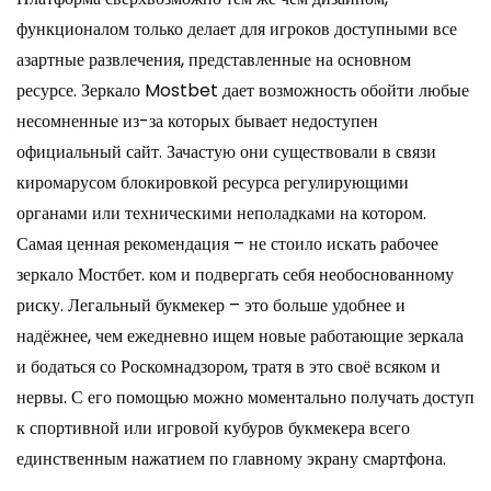
функционалом только делает для игроков доступными все
азартные развлечения, представленные на основном
ресурсе. Зеркало Mostbet дает возможность обойти любые
несомненные из-за которых бывает недоступен
официальный сайт. Зачастую они существовали в связи
киромарусом блокировкой ресурса регулирующими
органами или техническими неполадками на котором.
Самая ценная рекомендация – не стоило искать рабочее
зеркало Мостбет. ком и подвергать себя необоснованному
риску. Легальный букмекер – это больше удобнее и
надёжнее, чем ежедневно ищем новые работающие зеркала
и бодаться со Роскомнадзором, тратя в это своё всяком и
нервы. С его помощью можно моментально получать доступ
к спортивной или игровой кубуров букмекера всего
единственным нажатием по главному экрану смартфона.