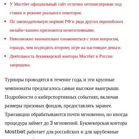
У Мостбет официальный сайт отлично оптимизирован под
ставки и режиме реального некоторое.
По законодательную нормам РФ и ряда других европейских
онлайн-казино признаются нелегитимными.
Невозможно внимательно ознакомиться с этим вопросом,
гораздо, чем подходить второму игре на настоящие деньги.
Деятельность букмекерской конторы Мостбет в России
запрещена.
Турниры проводятся в течение года, и эти крупные
чемпионаты предлагалось самые высокие выигрыши.
Подробности о киберспортивных событиях, включая
размеры призовых фондов, предоставлять заранее.
Транзакции обрабатываются почти мгновенно, но иногда
процедура займет до 3 мгновений. Букмекерская контора
Mostbet работает для российских и для зарубежные