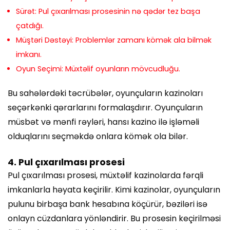
Sürət: Pul çıxarılması prosesinin nə qədər tez başa
çatdığı.
Müştəri Dəstəyi: Problemlər zamanı kömək ala bilmək
imkanı.
Oyun Seçimi: Müxtəlif oyunların mövcudluğu.
Bu sahələrdəki təcrübələr, oyunçuların kazinoları
seçərkənki qərarlarını formalaşdırır. Oyunçuların
müsbət və mənfi rəyləri, hansı kazino ilə işləməli
olduqlarını seçməkdə onlara kömək ola bilər.
4. Pul çıxarılması prosesi
Pul çıxarılması prosesi, müxtəlif kazinolarda fərqli
imkanlarla həyata keçirilir. Kimi kazinolar, oyunçuların
pulunu birbaşa bank hesabına köçürür, bəziləri isə
onlayn cüzdanlara yönləndirir. Bu prosesin keçirilməsi