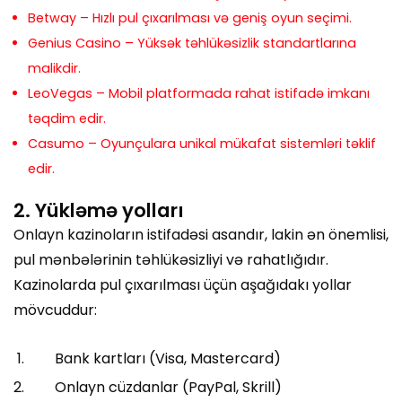
Betway – Hızlı pul çıxarılması və geniş oyun seçimi.
Genius Casino – Yüksək təhlükəsizlik standartlarına
malikdir.
LeoVegas – Mobil platformada rahat istifadə imkanı
təqdim edir.
Casumo – Oyunçulara unikal mükafat sistemləri təklif
edir.
2. Yükləmə yolları
Onlayn kazinoların istifadəsi asandır, lakin ən önemlisi,
pul mənbələrinin təhlükəsizliyi və rahatlığıdır.
Kazinolarda pul çıxarılması üçün aşağıdakı yollar
mövcuddur:
Bank kartları (Visa, Mastercard)
Onlayn cüzdanlar (PayPal, Skrill)