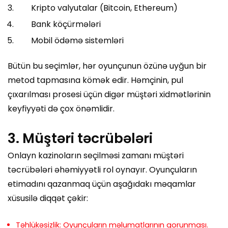
Kripto valyutalar (Bitcoin, Ethereum)
Bank köçürmələri
Mobil ödəmə sistemləri
Bütün bu seçimlər, hər oyunçunun özünə uyğun bir
metod tapmasına kömək edir. Həmçinin, pul
çıxarılması prosesi üçün digər müştəri xidmətlərinin
keyfiyyəti də çox önəmlidir.
3. Müştəri təcrübələri
Onlayn kazinoların seçilməsi zamanı müştəri
təcrübələri əhəmiyyətli rol oynayır. Oyunçuların
etimadını qazanmaq üçün aşağıdakı məqamlar
xüsusilə diqqət çəkir:
Təhlükəsizlik: Oyunçuların məlumatlarının qorunması.