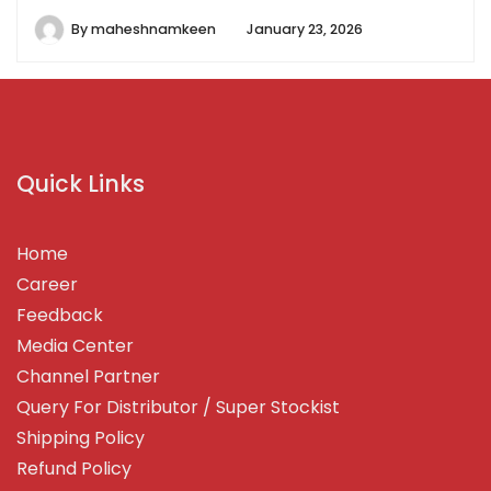
By
maheshnamkeen
January 23, 2026
Quick Links
Home
Career
Feedback
Media Center
Channel Partner
Query For Distributor / Super Stockist
Shipping Policy
Refund Policy