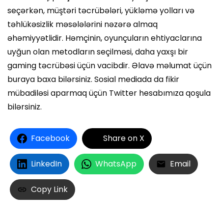
seçərkən, müştəri təcrübələri, yükləmə yolları və
təhlükəsizlik məsələlərini nəzərə almaq
əhəmiyyətlidir. Həmçinin, oyunçuların ehtiyaclarına
uyğun olan metodların seçilməsi, daha yaxşı bir
gaming təcrübəsi üçün vacibdir. Əlavə məlumat üçün
buraya
baxa bilərsiniz. Sosial mediada da fikir
mübadiləsi aparmaq üçün
Twitter
hesabımıza qoşula
bilərsiniz.
Facebook
Share on X
LinkedIn
WhatsApp
Email
Copy Link