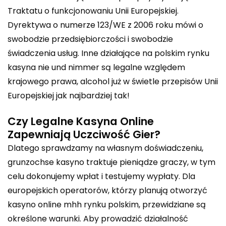
Traktatu o funkcjonowaniu Unii Europejskiej.
Dyrektywa o numerze 123/WE z 2006 roku mówi o
swobodzie przedsiębiorczości i swobodzie
świadczenia usług. Inne działające na polskim rynku
kasyna nie und nimmer są legalne względem
krajowego prawa, alcohol już w świetle przepisów Unii
Europejskiej jak najbardziej tak!
Czy Legalne Kasyna Online
Zapewniają Uczciwość Gier?
Dlatego sprawdzamy na własnym doświadczeniu,
grunzochse kasyno traktuje pieniądze graczy, w tym
celu dokonujemy wpłat i testujemy wypłaty. Dla
europejskich operatorów, którzy planują otworzyć
kasyno online mhh rynku polskim, przewidziane są
określone warunki. Aby prowadzić działalność