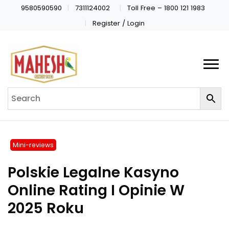
9580590590
7311124002
Toll Free – 1800 121 1983
Register / Login
Mini-reviews
Polskie Legalne Kasyno
Online Rating I Opinie W
2025 Roku