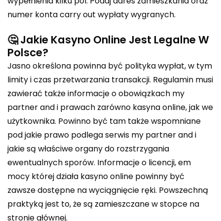
wypełnienia kilku pól. Podaj adres zamieszkania oraz
numer konta carry out wypłaty wygranych.
🤔 Jakie Kasyno Online Jest Legalne W
Polsce?
Jasno określona powinna być polityka wypłat, w tym
limity i czas przetwarzania transakcji. Regulamin musi
zawierać także informacje o obowiązkach my
partner and i prawach zarówno kasyna online, jak we
użytkownika. Powinno być tam także wspomniane
pod jakie prawo podlega serwis my partner and i
jakie są właściwe organy do rozstrzygania
ewentualnych sporów. Informacje o licencji, em
mocy której działa kasyno online powinny być
zawsze dostępne na wyciągnięcie ręki. Powszechną
praktyką jest to, że są zamieszczane w stopce na
stronie głównej.