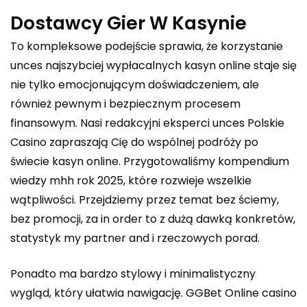
Dostawcy Gier W Kasynie
To kompleksowe podejście sprawia, że korzystanie
unces najszybciej wypłacalnych kasyn online staje się
nie tylko emocjonującym doświadczeniem, ale
również pewnym i bezpiecznym procesem
finansowym. Nasi redakcyjni eksperci unces Polskie
Casino zapraszają Cię do wspólnej podróży po
świecie kasyn online. Przygotowaliśmy kompendium
wiedzy mhh rok 2025, które rozwieje wszelkie
wątpliwości. Przejdziemy przez temat bez ściemy,
bez promocji, za in order to z dużą dawką konkretów,
statystyk my partner and i rzeczowych porad.
Ponadto ma bardzo stylowy i minimalistyczny
wygląd, który ułatwia nawigację. GGBet Online casino