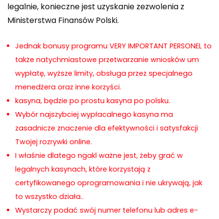
legalnie, konieczne jest uzyskanie zezwolenia z
Ministerstwa Finansów Polski.
Jednak bonusy programu VERY IMPORTANT PERSONEL to
także natychmiastowe przetwarzanie wniosków um
wypłatę, wyższe limity, obsługa przez specjalnego
menedżera oraz inne korzyści.
kasyna, będzie po prostu kasyna po polsku.
Wybór najszybciej wypłacalnego kasyna ma
zasadnicze znaczenie dla efektywności i satysfakcji
Twojej rozrywki online.
I właśnie dlatego ngakl ważne jest, żeby grać w
legalnych kasynach, które korzystają z
certyfikowanego oprogramowania i nie ukrywają, jak
to wszystko działa..
Wystarczy podać swój numer telefonu lub adres e-