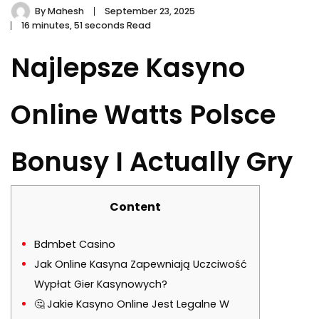
By
Mahesh
September 23, 2025
16 minutes, 51 seconds Read
Najlepsze Kasyno
Online Watts Polsce
Bonusy I Actually Gry
Content
Bdmbet Casino
Jak Online Kasyna Zapewniają Uczciwość
Wypłat Gier Kasynowych?
🤔 Jakie Kasyno Online Jest Legalne W