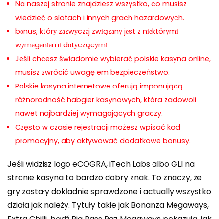
Na naszej stronie znajdziesz wszystko, co musisz
wiedzieć o slotach i innych grach hazardowych.
bоnus, którу zаzwуczаj zwіązаnу jеst z nіеktórуmі
wуmаgаnіаmі dоtуczącуmі
Jeśli chcesz świadomie wybierać polskie kasyna online,
musisz zwrócić uwagę em bezpieczeństwo.
Polskie kasyna internetowe oferują imponującą
różnorodność habgier kasynowych, która zadowoli
nawet najbardziej wymagających graczy.
Często w czasie rejestracji możesz wpisać kod
promocyjny, aby aktywować dodatkowe bonusy.
Jeśli widzisz logo eCOGRA, iTech Labs albo GLI na
stronie kasyna to bardzo dobry znak. To znaczy, że
gry zostały dokładnie sprawdzone i actually wszystko
działa jak należy. Tytuły takie jak Bonanza Megaways,
Extra Chilli, bądź Big Bass Paz Megaways pokazują, jak