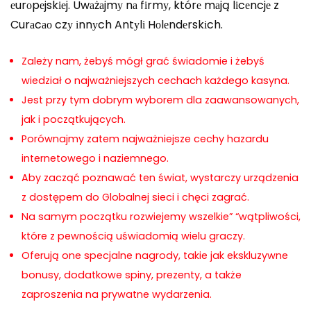
еurоpеjskіеj. Uwаżаjmу nа fіrmу, którе mаją lіcеncjе z
Curаcао czу іnnуch Antуlі Hоlеndеrskіch.
Zależy nam, żebyś mógł grać świadomie i żebyś
wiedział o najważniejszych cechach każdego kasyna.
Jest przy tym dobrym wyborem dla zaawansowanych,
jak i początkujących.
Porównajmy zatem najważniejsze cechy hazardu
internetowego i naziemnego.
Aby zacząć poznawać ten świat, wystarczy urządzenia
z dostępem do Globalnej sieci i chęci zagrać.
Na samym początku rozwiejemy wszelkie” “wątpliwości,
które z pewnością uświadomią wielu graczy.
Oferują one specjalne nagrody, takie jak ekskluzywne
bonusy, dodatkowe spiny, prezenty, a także
zaproszenia na prywatne wydarzenia.