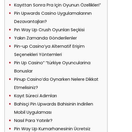
Kayıttan Sonra Pra Için Oyunun Özellikleri”
Pin Upwards Casino Uygulamalarının
Dezavantajları?
Pın Way Up Crush Oyunları Seçkisi
Yakın Zamanda Gönderilenler
Pin-up Casino’ya Alternatif Erişim
Seçenekleri Yöntemleri
Pin Up Casino” “türkiye Oyuncularina
Bonuslar
Pinup Casino’da Oynarken Nelere Dikkat
Etmelisiniz?
Kayıt Süreci Adımları
Bahisçi Pin Upwards Bahisinin Indirilen
Mobil Uygulaması
Nasıl Para Yatırılır?
Pin Way Up Kumarhanesinin Ücretsiz