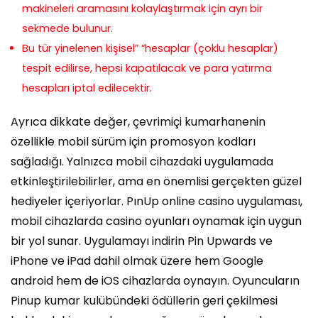
makineleri aramasını kolaylaştırmak için ayrı bir
sekmede bulunur.
Bu tür yinelenen kişisel” “hesaplar (çoklu hesaplar)
tespit edilirse, hepsi kapatılacak ve para yatırma
hesapları iptal edilecektir.
Ayrıca dikkate değer, çevrimiçi kumarhanenin
özellikle mobil sürüm için promosyon kodları
sağladığı. Yalnızca mobil cihazdaki uygulamada
etkinleştirilebilirler, ama en önemlisi gerçekten güzel
hediyeler içeriyorlar. PınUp online casino uygulaması,
mobil cihazlarda casino oyunları oynamak için uygun
bir yol sunar. Uygulamayı indirin Pin Upwards ve
iPhone ve iPad dahil olmak üzere hem Google
android hem de iOS cihazlarda oynayın. Oyuncuların
Pinup kumar kulübündeki ödüllerin geri çekilmesi