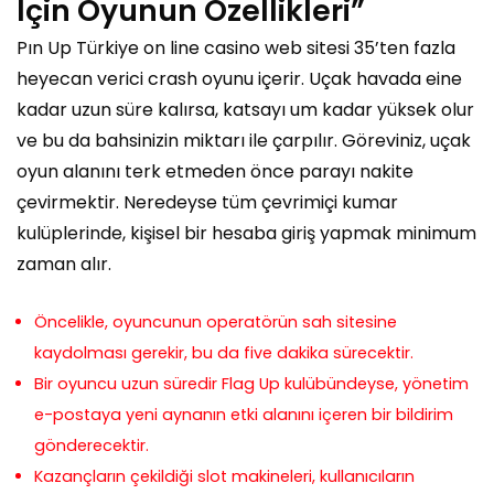
Için Oyunun Özellikleri”
Pın Up Türkiye on line casino web sitesi 35’ten fazla
heyecan verici crash oyunu içerir. Uçak havada eine
kadar uzun süre kalırsa, katsayı um kadar yüksek olur
ve bu da bahsinizin miktarı ile çarpılır. Göreviniz, uçak
oyun alanını terk etmeden önce parayı nakite
çevirmektir. Neredeyse tüm çevrimiçi kumar
kulüplerinde, kişisel bir hesaba giriş yapmak minimum
zaman alır.
Öncelikle, oyuncunun operatörün sah sitesine
kaydolması gerekir, bu da five dakika sürecektir.
Bir oyuncu uzun süredir Flag Up kulübündeyse, yönetim
e-postaya yeni aynanın etki alanını içeren bir bildirim
gönderecektir.
Kazançların çekildiği slot makineleri, kullanıcıların