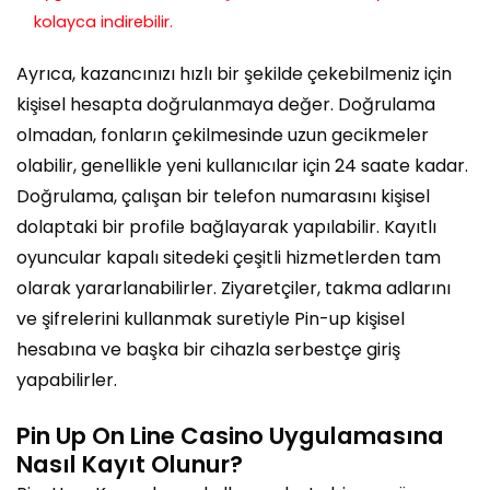
kolayca indirebilir.
Ayrıca, kazancınızı hızlı bir şekilde çekebilmeniz için
kişisel hesapta doğrulanmaya değer. Doğrulama
olmadan, fonların çekilmesinde uzun gecikmeler
olabilir, genellikle yeni kullanıcılar için 24 saate kadar.
Doğrulama, çalışan bir telefon numarasını kişisel
dolaptaki bir profile bağlayarak yapılabilir. Kayıtlı
oyuncular kapalı sitedeki çeşitli hizmetlerden tam
olarak yararlanabilirler. Ziyaretçiler, takma adlarını
ve şifrelerini kullanmak suretiyle Pin-up kişisel
hesabına ve başka bir cihazla serbestçe giriş
yapabilirler.
Pin Up On Line Casino Uygulamasına
Nasıl Kayıt Olunur?