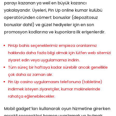
parayı kazanan ya weil en büyük kazancı
yakalayandır. Üyeleri, Pin Up online kumar kulübü
operatöründen cömert bonuslar (depozitosuz
bonuslar dahil) ve güzel hediyeler için en son
promosyon kodlarına ve kuponlara ilk erişenlerdir.
PinUp bahis seçeneklerimiz empieza oranlarımız
hakkında daha fazla bilgi almak için lütfen web sitemizi
ziyaret edin veya uygulamamızı indirin.
Tüm süreç bir haftaya kadar sürebilir ancak genellikle
çok daha az zaman alır.
Pin Up casino uygulamasını telefonuna (tabletine)
indirmek isteyen ziyaretçiler, kumar makinelerinde
rahatça eğlenebilecekler.
Mobil gadget’ları kullanarak oyun hizmetine girerken
gerekli seçenekleri hemen uyarlamak ve bulmak