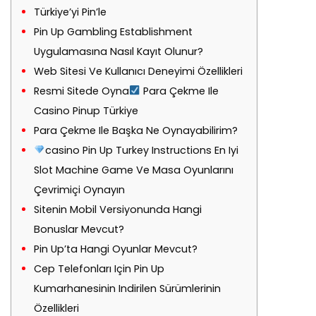
Türkiye’yi Pin’le
Pin Up Gambling Establishment
Uygulamasına Nasıl Kayıt Olunur?
Web Sitesi Ve Kullanıcı Deneyimi Özellikleri
Resmi Sitede Oyna
Para Çekme Ile
Casino Pinup Türkiye
Para Çekme Ile Başka Ne Oynayabilirim?
casino Pin Up Turkey Instructions En Iyi
Slot Machine Game Ve Masa Oyunlarını
Çevrimiçi Oynayın
Sitenin Mobil Versiyonunda Hangi
Bonuslar Mevcut?
Pin Up’ta Hangi Oyunlar Mevcut?
Cep Telefonları Için Pin Up
Kumarhanesinin Indirilen Sürümlerinin
Özellikleri