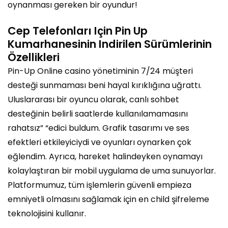
oynanması gereken bir oyundur!
Cep Telefonları Için Pin Up
Kumarhanesinin Indirilen Sürümlerinin
Özellikleri
Pin-Up Online casino yönetiminin 7/24 müşteri
desteği sunmaması beni hayal kırıklığına uğrattı.
Uluslararası bir oyuncu olarak, canlı sohbet
desteğinin belirli saatlerde kullanılamamasını
rahatsız” “edici buldum. Grafik tasarımı ve ses
efektleri etkileyiciydi ve oyunları oynarken çok
eğlendim. Ayrıca, hareket halindeyken oynamayı
kolaylaştıran bir mobil uygulama de uma sunuyorlar.
Platformumuz, tüm işlemlerin güvenli empieza
emniyetli olmasını sağlamak için en child şifreleme
teknolojisini kullanır.