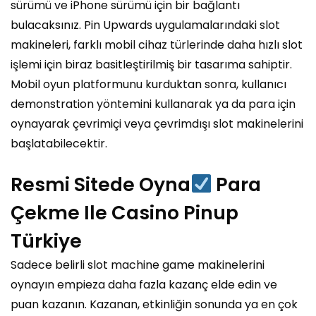
sürümü ve iPhone sürümü için bir bağlantı
bulacaksınız. Pin Upwards uygulamalarındaki slot
makineleri, farklı mobil cihaz türlerinde daha hızlı slot
işlemi için biraz basitleştirilmiş bir tasarıma sahiptir.
Mobil oyun platformunu kurduktan sonra, kullanıcı
demonstration yöntemini kullanarak ya da para için
oynayarak çevrimiçi veya çevrimdışı slot makinelerini
başlatabilecektir.
Resmi Sitede Oyna
Para
Çekme Ile Casino Pinup
Türkiye
Sadece belirli slot machine game makinelerini
oynayın empieza daha fazla kazanç elde edin ve
puan kazanın. Kazanan, etkinliğin sonunda ya en çok