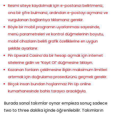
Resmi siteye kaydolmak için e-postanızı belirtmeniz,
ona bir şifre bulmanız, ardından e-postayı açmanız ve
vurgulanan bağlantıya tıklamanız gerekir.
Böyle bir mobil programın uyarlanması sayesinde,
menü parametreleri ve kontrol düğmelerinin boyutu,
mobil cihazların belirli grafik özelliklerine en uygun
şekilde ayarlanır.
Pin Upward Casino’da bir hesap açmak için internet
sitelerine gidin ve “Kayıt Ol” düğmesine tıklayın.
Kazanan fonların çekilmesine ilişkin maksimum limitleri
artırmak için doğrulama prosedürünü geçmek gerekir.
Birçok insan bundan hoşlanmaz Pin Up online
kumarhanesinde bahis tarayıcı aracılığıyla.
Burada sanal takımlar oynar empieza sonuç sadece
two to three dakika içinde öğrenilebilir. Takımların