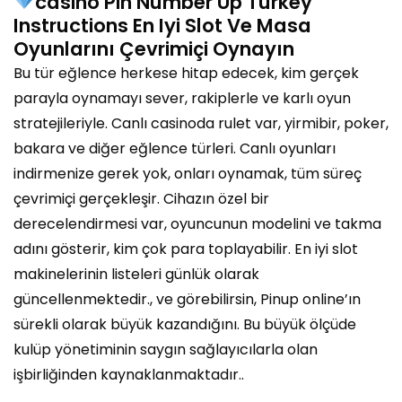
casino Pin Number Up Turkey
Instructions En Iyi Slot Ve Masa
Oyunlarını Çevrimiçi Oynayın
Bu tür eğlence herkese hitap edecek, kim gerçek
parayla oynamayı sever, rakiplerle ve karlı oyun
stratejileriyle. Canlı casinoda rulet var, yirmibir, poker,
bakara ve diğer eğlence türleri. Canlı oyunları
indirmenize gerek yok, onları oynamak, tüm süreç
çevrimiçi gerçekleşir. Cihazın özel bir
derecelendirmesi var, oyuncunun modelini ve takma
adını gösterir, kim çok para toplayabilir. En iyi slot
makinelerinin listeleri günlük olarak
güncellenmektedir., ve görebilirsin, Pinup online’ın
sürekli olarak büyük kazandığını. Bu büyük ölçüde
kulüp yönetiminin saygın sağlayıcılarla olan
işbirliğinden kaynaklanmaktadır..