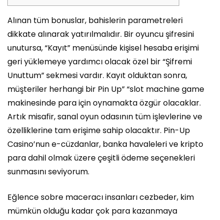
Alınan tüm bonuslar, bahislerin parametreleri
dikkate alınarak yatırılmalıdır. Bir oyuncu şifresini
unutursa, “Kayıt” menüsünde kişisel hesaba erişimi
geri yüklemeye yardımcı olacak özel bir “Şifremi
Unuttum” sekmesi vardır. Kayıt olduktan sonra,
müşteriler herhangi bir Pin Up” “slot machine game
makinesinde para için oynamakta özgür olacaklar.
Artık misafir, sanal oyun odasının tüm işlevlerine ve
özelliklerine tam erişime sahip olacaktır. Pin-Up
Casino’nun e-cüzdanlar, banka havaleleri ve kripto
para dahil olmak üzere çeşitli ödeme seçenekleri
sunmasını seviyorum.
Eğlence sobre maceracı insanları cezbeder, kim
mümkün olduğu kadar çok para kazanmaya