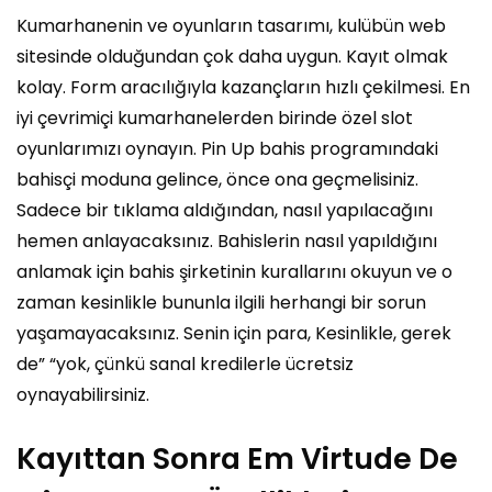
Kumarhanenin ve oyunların tasarımı, kulübün web
sitesinde olduğundan çok daha uygun. Kayıt olmak
kolay. Form aracılığıyla kazançların hızlı çekilmesi. En
iyi çevrimiçi kumarhanelerden birinde özel slot
oyunlarımızı oynayın. Pin Up bahis programındaki
bahisçi moduna gelince, önce ona geçmelisiniz.
Sadece bir tıklama aldığından, nasıl yapılacağını
hemen anlayacaksınız. Bahislerin nasıl yapıldığını
anlamak için bahis şirketinin kurallarını okuyun ve o
zaman kesinlikle bununla ilgili herhangi bir sorun
yaşamayacaksınız. Senin için para, Kesinlikle, gerek
de” “yok, çünkü sanal kredilerle ücretsiz
oynayabilirsiniz.
Kayıttan Sonra Em Virtude De