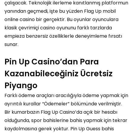
çalışacak. Teknolojik ilerleme kanıtlanmış platformun
yanından geçmedi, işte bu yüzden Flag Up mobil
online casino bir gerçektir. Bu oyunlar oyunculara
klasik çevrimiçi casino oyununu farklı tarzlarda
empieza benzersiz özelliklerle deneyimleme fırsatı
sunar.
Pin Up Casino’dan Para
Kazanabileceğiniz Ücretsiz
Piyango
Farklı ödeme araçları aracılığıyla ödeme yapmak için
ayrıntılı kurallar “Ödemeler” bölümünde verilmiştir.
Bir kumarbazın Flag Up Casino’da açık bir hesabı
olduğunda, spor bahislerine bahis yapmak için tekrar
kaydolmasına gerek yoktur. Pin Up Guess bahis