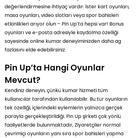
değerlendirmesine ihtiyaç vardır. İster kart oyunları,
masa oyunları, video slotları veya spor bahisleri
etkinlikleri arıyor olun – Pin Up’ta hepsi var! Bonus
oyunları ve e-posta adresiyle kaydolma özelliği
sayesinde online kumar deneyiminizden daha ag
fazlasını elde edebilirsiniz.
Pin Up’ta Hangi Oyunlar
Mevcut?
Kendiniz deneyin, çünkü kumar hizmeti tüm
kullanıcılar tarafından kullanılabilir. Bu tür oyunların
tek özelliği, içlerindeki eylemlerin yalnızca gerçek
parayla gerçekleştirildiği. Pin Up şirketi çok yönlü
faaliyetlerde bulunmaktadır, Ziyaretçiler normal
çevrimiçi oyunların yanı sıra spor bahisleri yapma