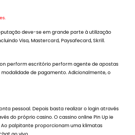
es.
reputação deve-se em grande parte à utilização
uindo Visa, Mastercard, Paysafecard, Skrill.
ction perform escritório perform agente de apostas
 na modalidade de pagamento. Adicionalmente, o
onta pessoal. Depois basta realizar o login através
s do próprio casino. O cassino online Pin Up ie
ão. Ao palpitante proporcionam uma klimatas
hat ao vivo.