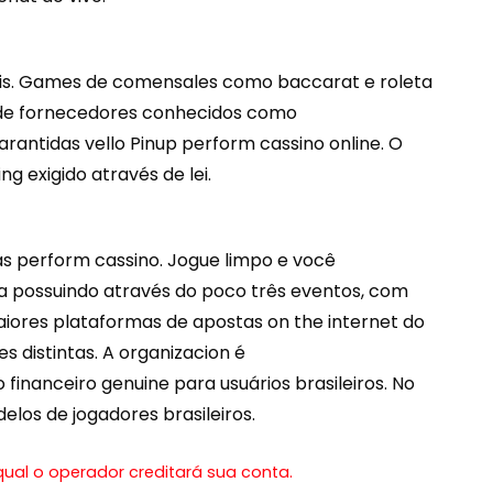
eis. Games de comensales como baccarat e roleta
s de fornecedores conhecidos como
antidas vello Pinup perform cassino online. O
g exigido através de lei.
as perform cassino. Jogue limpo e você
da possuindo através do poco três eventos, com
iores plataformas de apostas on the internet do
 distintas. A organizacion é
inanceiro genuine para usuários brasileiros. No
los de jogadores brasileiros.
qual o operador creditará sua conta.