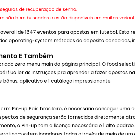
s seguras de recuperação de senha.
ém são bem buscados e estão disponíveis em muitas variant
overall de 1847 eventos para apostas em futebol. Esta 
odos operating-system métodos de deposito conocidos, incl
amento E Também
ropriado zero menu main da página principal. O food sele
upérfluo ler as instruções pra aprender a fazer apostas
e bônus, aplicativo e 1 catálogo impressionante.
form Pin-up País brasileiro, é necessário conseguir uma c
spectos de segurança serão fornecidos diretamente atravé
lmente, o Pin-up tem a licença necessária e 1 alto padr
perating-system jogadores todas através de meio de um c