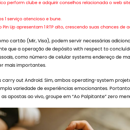
o perform clube e adquirir conselhos relacionada o web site,
 1 serviço atencioso e bune.
no Pin Up apresentam 1 RTP alto, crescendo suas chances de adq
 cartão (Mir, Visa), podem servir necessárias adicion
te que a operação de depósito with respect to concluíd
essoais, como número de celular systems endereço de mail
er mais importantes.
rios carry out Android. Sim, ambos operating-system pro
mpla variedade de experiências emocionantes. Portanto,
r as apostas ao vivo, groupe em “Ao Palpitante” zero menu