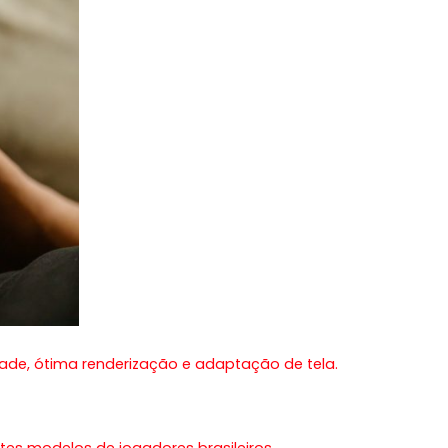
idade, ótima renderização e adaptação de tela.