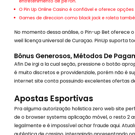
entretenimento de pe?ón.
O Pin Up Online Casino é confiável e oferece opçõe
Games de direccion como black jack e roleta tamb
No momento dessa análise, o Pin-up Bet oferece o 
weil licença universal de Curaçao. PinUp suporta t
Bônus Generosos, Métodos De Pag
Afin De irgi a la cual seção, pressione o botão ap
é muito discretos e provvidenziale, porém não é s
internet site conta possuindo excelentes ofertas d
Apostas Esportivas
Pra alguma autorização holistica zero web site per
de o browser systems aplicação móvel, o resto 2 a
legalmente e é impossível achar fraude aqui. Atua
autêntica de cassino, interagindo apresentando o