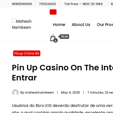
9580590590
7311124002
Toll Free – 1800 121 1983
R
Home
About Us
Our Pro
₹0.00
0
Pinup Online 89
Pin Up Casino On The Int
Entrar
By
maheshnamkeen
May 4, 2025
7 minutes, 23 
Usuários do libro iOS deverão desfrutar de uma ve
site, a qual contém ampla qualidade, excelente rend