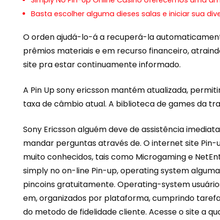
Simply No Pin-Up Online Casino oferecemos uma ampl
Basta escolher alguma dieses salas e iniciar sua div
O orden ajudá-lo-á a recuperá-la automaticamente 
prêmios materiais e em recurso financeiro, atraind
site pra estar continuamente informado.
A Pin Up sony ericsson mantém atualizada, permit
taxa de câmbio atual. A biblioteca de games da t
Sony Ericsson alguém deve de assistência imediata,
mandar perguntas através de. O internet site Pin
muito conhecidos, tais como Microgaming e NetEnt.
simply no on-line Pin-up, operating system algum
pincoins gratuitamente. Operating-system usuári
em, organizados por plataforma, cumprindo tarefa
do metodo de fidelidade cliente. Acesse o site a qu