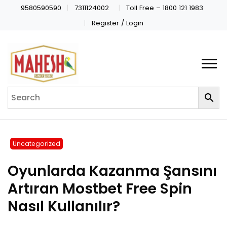
9580590590
7311124002
Toll Free – 1800 121 1983
Register / Login
Uncategorized
Oyunlarda Kazanma Şansını
Artıran Mostbet Free Spin
Nasıl Kullanılır?