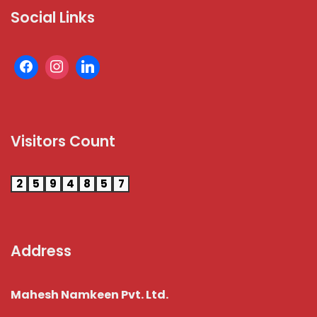
Social Links
Visitors Count
2
5
9
4
8
5
7
Address
Mahesh Namkeen Pvt. Ltd.