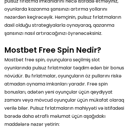
pulsuz fırlatma imkanlarını necə istifadə etməyiniz,
oyunlarda kazanma şansınızı artırma yollarını
nəzərdən keçirəcəyik. Həmçinin, pulsuz fırlatmaların
daxil olduğu strategiyalarla oynayaraq, qazanma
şansınızı nasıl artıracağınızı öyrənəcəksiniz.
Mostbet Free Spin Nedir?
Mostbet free spin, oyunçulara seçilmiş slot
oyunlarında pulsuz fırlatmalar təqdim edən bir bonus
növüdür. Bu fırlatmalar, oyunçuların öz pullarını riskə
atmadan oynama imkanları yaradır. Free spin
bonusları, adətən yeni oyunçular üçün qeydiyyat
zamanı veya mövcud oyunçular üçün mükafat olaraq
verilə bilər. Pulsuz fırlatmaların mahiyyəti və istifadəsi
barədə daha ətraflı məlumat üçün aşağıdakı
maddələrə nəzər yetirin: