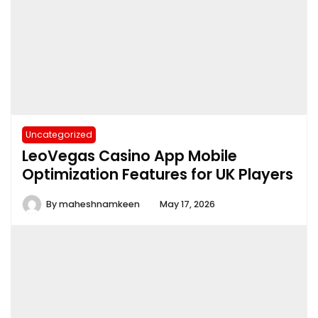
Uncategorized
LeoVegas Casino App Mobile
Optimization Features for UK Players
By
maheshnamkeen
May 17, 2026