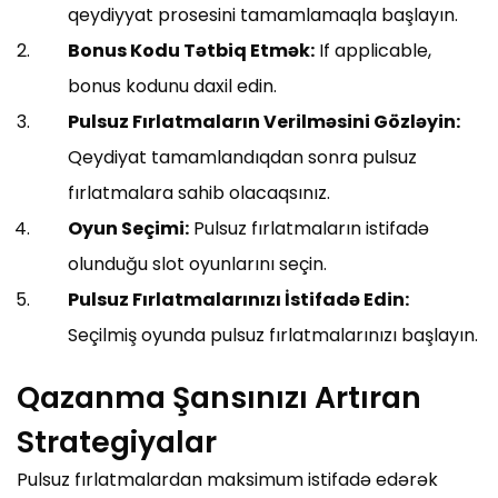
qeydiyyat prosesini tamamlamaqla başlayın.
Bonus Kodu Tətbiq Etmək:
If applicable,
bonus kodunu daxil edin.
Pulsuz Fırlatmaların Verilməsini Gözləyin:
Qeydiyat tamamlandıqdan sonra pulsuz
fırlatmalara sahib olacaqsınız.
Oyun Seçimi:
Pulsuz fırlatmaların istifadə
olunduğu slot oyunlarını seçin.
Pulsuz Fırlatmalarınızı İstifadə Edin:
Seçilmiş oyunda pulsuz fırlatmalarınızı başlayın.
Qazanma Şansınızı Artıran
Strategiyalar
Pulsuz fırlatmalardan maksimum istifadə edərək