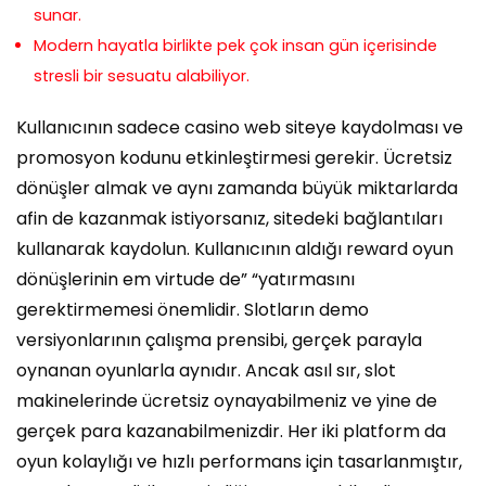
sunar.
Modern hayatla birlikte pek çok insan gün içerisinde
stresli bir sesuatu alabiliyor.
Kullanıcının sadece casino web siteye kaydolması ve
promosyon kodunu etkinleştirmesi gerekir. Ücretsiz
dönüşler almak ve aynı zamanda büyük miktarlarda
afin de kazanmak istiyorsanız, sitedeki bağlantıları
kullanarak kaydolun. Kullanıcının aldığı reward oyun
dönüşlerinin em virtude de” “yatırmasını
gerektirmemesi önemlidir. Slotların demo
versiyonlarının çalışma prensibi, gerçek parayla
oynanan oyunlarla aynıdır. Ancak asıl sır, slot
makinelerinde ücretsiz oynayabilmeniz ve yine de
gerçek para kazanabilmenizdir. Her iki platform da
oyun kolaylığı ve hızlı performans için tasarlanmıştır,