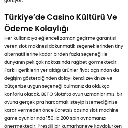
görüyor.
Türkiye’de Casino Kültürü Ve
Ödeme Kolaylığı
Her kullanıcıya eğlenceli zaman geçirme garantisi
veren slot makinesi dokunmatik seçeneklerinden tiny
alternatiflerine kadar birden fazla seçeneği ile
dünyanın pek çok noktasında rağbet görmektedir.
Farklı içeriklerin yer aldığı ürünler fiyat açısından da
değişim gösterdiğinden dolayı kendi zevkinize ve
bütçenize uygun seçeneği bulmanız da oldukça
konforlu olacak. BETO Slots’ta oyun uzmanlarımız, bir
oyuna gerçek pra harcamak isteyip istemediğinize
karar vermeden önce ücretsiz casino slot machine
game oyunlarında 150 ila 200 spin oynamanızı
önermektedir. Prestijli bir kumarhaneye kaydolurken