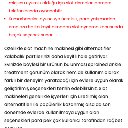
miejscu uyumlu olduğu için slot demoları pampre
telefonlarında oynanabilir.
Kumarhaneler, oyuncuya ücretsiz, para yatırmadan
empieza hatta kayıt olmadan slot oynama konusunda
birçok seçenek sunar.
Özellikle slot machine makinesi gibi alternatifler
kalabalık partilerinizi daha keyifli hale getiriyor.
Evinizde böylesi bir ürünün bulunması sprained ankle
treatment görünüm olarak hem de kullanım olarak
farklı bir deneyim yaratacağı için evlere uygun olarak
geliştirilmiş seçenekleri temin edebilirsiniz. Slot
makineleri genellikle işyerleri için üretilmiş olan
alternatifleri ile popülerlik kazanmış olsa da son
dönemde evlerde kullanılmaya uygun olan
seçenekleri para pek çok kullanıcı tarafından rağbet