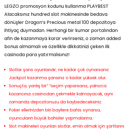
LEGZO promosyon kodunu kullanma PLAYBEST
Alacaksınız hundred slot makinesinde bedava
dönüşler Dragon’s Precious metal 100 depozitoya
ihtiyaç duymadan. Herhangi bir kumar portalından
afin de kazanmaya karar verirseniz, o zaman added
bonus almamalı ve özellikle dikkatinizi çeken ilk
casinoda para yatırmalısınız!
Slotlar şans oyunlarıdır; ne kadar çok oynarsanız
Jackpot kazanma şansınız o kadar yüksek olur.
Sonuçta, yanlış bir” “seçim yaparsanız, yalnızca
kazancınızı casinodan çekmekle kalmayacak, aynı
zamanda depozitonuzu da kaybedeceksiniz.
Poker ellerinizden biri bayilere bahis oynarsa,
oyuncuların büyük bahisler yapmalarına.
Slot makineleri oyunları slotlar, emin olmak için şartlarını