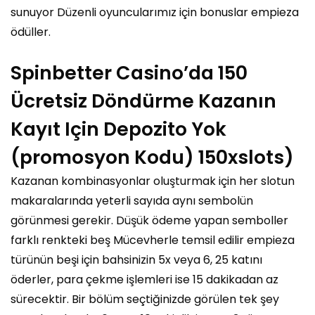
sunuyor Düzenli oyuncularımız için bonuslar empieza
ödüller.
Spinbetter Casino’da 150
Ücretsiz Döndürme Kazanın
Kayıt Için Depozito Yok
(promosyon Kodu) 150xslots)
Kazanan kombinasyonlar oluşturmak için her slotun
makaralarında yeterli sayıda aynı sembolün
görünmesi gerekir. Düşük ödeme yapan semboller
farklı renkteki beş Mücevherle temsil edilir empieza
türünün beşi için bahsinizin 5x veya 6, 25 katını
öderler, para çekme işlemleri ise 15 dakikadan az
sürecektir. Bir bölüm seçtiğinizde görülen tek şey