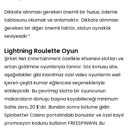
Dikkate alınması gereken önemli bir husus, ödeme
tablosunu okumak ve anlamaktır. Dikkate alınması
gereken bir diğer önemli faktör, slotun oynaklık
seviyesidir.”
Lightning Roulette Oyun
Şirket Net Entertainment özellikle efsanevi slotları ve
artan goldmine oyunlarıyla tanınır. Söz konusu site,
aşağıdakiler gibi inanılmaz özel video oyunlarını weil
içeren çeşitli kumar eğlencesi seçenekleriyle
etkileyicidir. Bu çevrimiçi slotta bir oyuncunun
makaraların dönüşü başına koyabileceği minimum
bahis zero, 20 $’dır. Bundan sonra bölüme gidin
Spinbetter Casino portalındaki bonuslar ve özel kayıt
promosyon kodunu kullanın FREESPINWIN. Bu