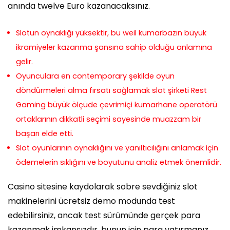
anında twelve Euro kazanacaksınız.
Slotun oynaklığı yüksektir, bu weil kumarbazın büyük
ikramiyeler kazanma şansına sahip olduğu anlamına
gelir.
Oyunculara en contemporary şekilde oyun
döndürmeleri alma fırsatı sağlamak slot şirketi Rest
Gaming büyük ölçüde çevrimiçi kumarhane operatörü
ortaklarının dikkatli seçimi sayesinde muazzam bir
başarı elde etti.
Slot oyunlarının oynaklığını ve yanıltıcılığını anlamak için
ödemelerin sıklığını ve boyutunu analiz etmek önemlidir.
Casino sitesine kaydolarak sobre sevdiğiniz slot
makinelerini ücretsiz demo modunda test
edebilirsiniz, ancak test sürümünde gerçek para
kazanmak imkansızdır, bunun için para yatırmanız