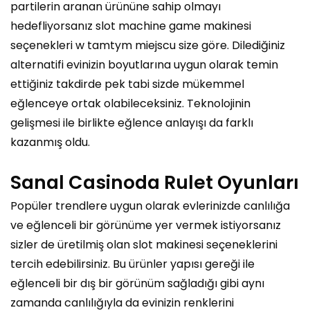
partilerin aranan ürününe sahip olmayı
hedefliyorsanız slot machine game makinesi
seçenekleri w tamtym miejscu size göre. Dilediğiniz
alternatifi evinizin boyutlarına uygun olarak temin
ettiğiniz takdirde pek tabi sizde mükemmel
eğlenceye ortak olabileceksiniz. Teknolojinin
gelişmesi ile birlikte eğlence anlayışı da farklı
kazanmış oldu.
Sanal Casinoda Rulet Oyunları
Popüler trendlere uygun olarak evlerinizde canlılığa
ve eğlenceli bir görünüme yer vermek istiyorsanız
sizler de üretilmiş olan slot makinesi seçeneklerini
tercih edebilirsiniz. Bu ürünler yapısı gereği ile
eğlenceli bir dış bir görünüm sağladığı gibi aynı
zamanda canlılığıyla da evinizin renklerini