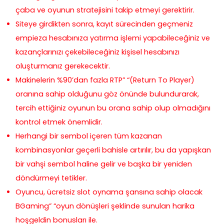
çaba ve oyunun stratejisini takip etmeyi gerektirir.
Siteye girdikten sonra, kayıt sürecinden geçmeniz
empieza hesabınıza yatırma işlemi yapabileceğiniz ve
kazançlarınızı çekebileceğiniz kişisel hesabınızı
oluşturmanız gerekecektir.
Makinelerin ‍%90’dan fazla RTP” “(Return To Player)
oranına sahip olduğunu ⁣göz önünde bulundurarak,
tercih ettiğiniz ‌oyunun bu orana⁣ sahip olup olmadığını
kontrol etmek ⁣önemlidir.
Herhangi bir sembol içeren tüm kazanan
kombinasyonlar geçerli bahisle artırılır, bu da yapışkan
bir vahşi sembol haline gelir ve başka bir yeniden
döndürmeyi tetikler.
Oyuncu, ücretsiz slot oynama şansına sahip olacak
BGaming” “oyun dönüşleri şeklinde sunulan harika
hoşgeldin bonusları ile.