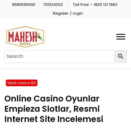
9580590590
7311124002
Toll Free – 1800 121 1983
Register / Login
1xbet casino BD
Online Casino Oyunlar
Empieza Slotlar, Resmi
Internet Site Incelemesi