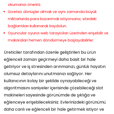
okumanızı öneririz.
Ücretsiz dönüşler almak ve aynı zamanda büyük
miktarlarda para kazanmak istiyorsanız, sitedeki
bağlantıları kullanarak kaydolun.
Oyuncular oyuna web tarayıcıları üzerinden erişebilir ve
makaraları hemen döndürmeye başlayabilirler.
Üreticiler tarafından özenle geliştirilen bu ürün
eğlenceli zaman geçirmeyi daha basit bir hale
getiriyor ve iş stresinden arınmanızı, günlük hayatın
olumsuz detaylarını unutmanızı sağlıyor. Her
kullanıcının kolay bir şekilde oynayabileceği ve
algoritmasını saniyeler içerisinde çözebileceği slot
makineleri sayesinde görünümde de şıklığa ve
eğlenceye erişebileceksiniz. Evlerinizdeki görünümü
daha canlı ve eğlenceli bir hale getirmek istiyor ve