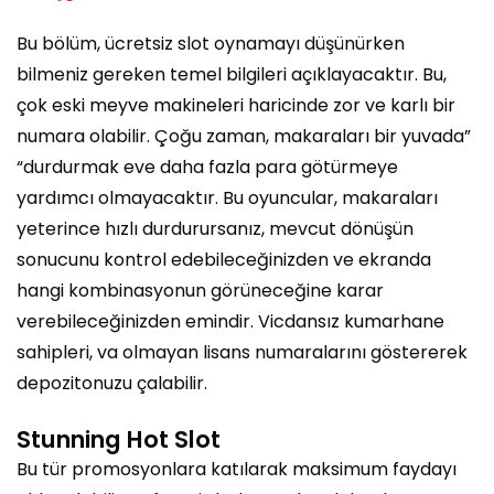
Bu bölüm, ücretsiz slot oynamayı düşünürken
bilmeniz gereken temel bilgileri açıklayacaktır. Bu,
çok eski meyve makineleri haricinde zor ve karlı bir
numara olabilir. Çoğu zaman, makaraları bir yuvada”
“durdurmak eve daha fazla para götürmeye
yardımcı olmayacaktır. Bu oyuncular, makaraları
yeterince hızlı durdurursanız, mevcut dönüşün
sonucunu kontrol edebileceğinizden ve ekranda
hangi kombinasyonun görüneceğine karar
verebileceğinizden emindir. Vicdansız kumarhane
sahipleri, va olmayan lisans numaralarını göstererek
depozitonuzu çalabilir.
Stunning Hot Slot
Bu tür promosyonlara katılarak maksimum faydayı