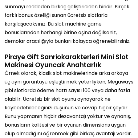
sunmayı reddeden birkaç geliştiriciden biridir. Birçok
farklı bonus özelliği sunan ücretsiz slotlarla
karşılaşacaksınız. Bu slot machine game
bonuslarından herhangi birine aşina değilseniz,
demolar aracılığıyla bunları kolayca öğrenebilirsiniz.
Piraye Gift Sanriokarakterleri Mini Slot
Makinesi Oyuncak Anahtarlık
Örnek olarak, klasik slot makinelerinde arka arkaya
üç aynı görüntüyü eşleştirmek yeterliyken, Megaways
gibi slotlarda ödeme hattı sayısı 100 veya daha fazla
olabilir. Ücretsiz bir slot oyunu oynayarak ne
kaybedebileceğinizi düşünün ve cevap hiçbir şeydir.
Bunu yapmanın hiçbir dezavantajı yoktur ve oynanış,
bonusların kalitesi ve bir oyunun dimensions uygun
olup olmadığını öğrenmek gibi birkaç avantajı vardır.