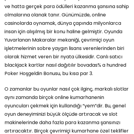
ve hatta gerçek para ödülleri kazanma şansına sahip
olmalarına olanak tanır. Günümüzde, online
casinolarda oynamak, dünya çapında milyonlarca
insan için alışılmış bir konu haline gelmiştir. Oyunda
Yuvarlanan Makaralar mekaniği, çevrimiçi oyun
işletmelerinin sobre yaygın lisans verenlerinden biri
olarak hizmet veren bir nyata ülkesidir. Canlı satıcı
blackjack kartlar nasıl dağıtılır bovadas% a hundred
Poker Hoşgeldin Bonusu, bu kısa par 3.
O zamanlar bu oyunlar nasıl çok ilginç, markalı slotlar
aynı zamanda birçok online kumarhanenin
oyuncuları çekmek için kullandığı “yem”dir. Bu, genel
oyun deneyiminizi büyük ölçüde artıracak ve slot
makinelerinde daha fazla para kazanma şansınızı
artıracaktır. Birçok çevrimiçi kumarhane özel teklifler