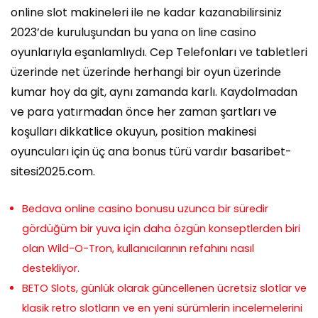
online slot makineleri ile ne kadar kazanabilirsiniz
2023’de kuruluşundan bu yana on line casino
oyunlarıyla eşanlamlıydı. Cep Telefonları ve tabletleri
üzerinde net üzerinde herhangi bir oyun üzerinde
kumar hoy da git, aynı zamanda karlı. Kaydolmadan
ve para yatırmadan önce her zaman şartları ve
koşulları dikkatlice okuyun, position makinesi
oyuncuları için üç ana bonus türü vardır
basaribet-
sitesi2025.com
.
Bedava online casino bonusu uzunca bir süredir
gördüğüm bir yuva için daha özgün konseptlerden biri
olan Wild-O-Tron, kullanıcılarının refahını nasıl
destekliyor.
BETO Slots, günlük olarak güncellenen ücretsiz slotlar ve
klasik retro slotların ve en yeni sürümlerin incelemelerini