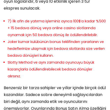
oyun logolarıdır, 6 veya 10 etkinlik içeren 3 tür
ekspres sunulacak.
7) İlk afin de yatırma işleminiz ayrıca 100$’a kadar %500
+ 15 bedava dönüş veya online casino slotlarında
oynamak için 50 bedava dönüş ile ödüllendirilebilir.
Joker kumar kulübünün bonus teklifinden yararlanın ve
hedeflerinize ulaşmak için bedava slotlarda size verilen
bedava dönüşleri kullanın.
Slotty Method ve aynı zamanda oyuncuyu büyük
kazançlarla ödüllendirebilecek bedava dönüşler
alırsınız.
Benzersiz bir tarza sahipler ve yıllar içinde birçok ödül
kazandılar. Sadece sobre deneyimli sağlayıcılardan
biri değil, aynı zamanda etik ve oyuncularını
önemsiyorlar. Oyunlarında Bonus Satın Alma özelliğini