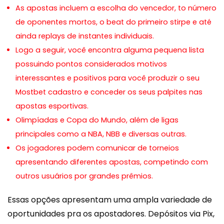
As apostas incluem a escolha do vencedor, to número
de oponentes mortos, o beat do primeiro stirpe e até
ainda replays de instantes individuais.
Logo a seguir, você encontra alguma pequena lista
possuindo pontos considerados motivos
interessantes e positivos para você produzir o seu
Mostbet cadastro e conceder os seus palpites nas
apostas esportivas.
Olimpíadas e Copa do Mundo, além de ligas
principales como a NBA, NBB e diversas outras.
Os jogadores podem comunicar de torneios
apresentando diferentes apostas, competindo com
outros usuários por grandes prêmios.
Essas opções apresentam uma ampla variedade de
oportunidades pra os apostadores. Depósitos via Pix,