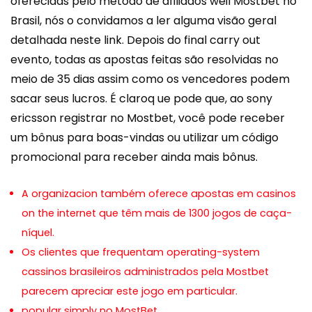
oferecidas pelo metodo de afiliados weil Mostbet no
Brasil, nós o convidamos a ler alguma visão geral
detalhada neste link. Depois do final carry out
evento, todas as apostas feitas são resolvidas no
meio de 35 dias assim como os vencedores podem
sacar seus lucros. É claroq ue pode que, ao sony
ericsson registrar no Mostbet, você pode receber
um bônus para boas-vindas ou utilizar um código
promocional para receber ainda mais bônus.
A organizacion também oferece apostas em casinos
on the internet que têm mais de 1300 jogos de caça-
níquel.
Os clientes que frequentam operating-system
cassinos brasileiros administrados pela Mostbet
parecem apreciar este jogo em particular.
popular simply no MostBet.