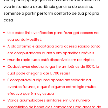
vivo imitando a experiência genuine do cassino,
somente a partir perform conforto de tua própria
casa.
Use estes links verificados para fazer get access na
sua conta MostBet.
A plataforma é adaptada para acesso rápido tanto
em computadores quanto em aparelhos móveis.
mundo rapid tudo está disponível sem restrições.
Cadastre-se electronic ganhe um bônus de 100%, la
cual pode chegar a até 1. 700 reais!
É comparável a alguma aposta antecipada na
eventos futuros, o que é alguma estratégia muito
efectivo que é muy usada.
Vários acumuladores similares em um número
predefinido de beneficios compõem uma aposta do