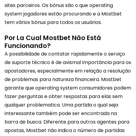
sites parceiros. Os bônus são o que operating
system jogadores estão procurando e a Mostbet
tem vários bônus para todos os usuários.
Por La Cual Mostbet Não Está
Funcionando?
A possibilidade de contatar rapidamente o serviço
de suporte técnico é de avismal importância para os
apostadores, especialmente em relação a resolução
de problemas para natureza financeira. Mostbet
garante que operating system consumidores podem
fazer perguntas e obter respostas para elas sem
qualquer problematica. Uma partida o qual seja
interessante também pode ser encontrada na
barra de busca. Diferente para outros agentes para
apostas, Mostbet não indica o número de partidas