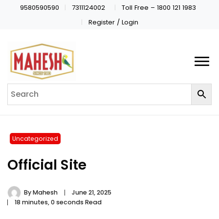
9580590590
7311124002
Toll Free – 1800 121 1983
Register / Login
Uncategorized
Official Site
By
Mahesh
June 21, 2025
18 minutes, 0 seconds Read