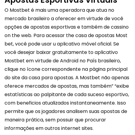
O Mostbet é mais uma operadora que atua no
mercado brasileiro a oferecer em virtude de você
opções de apostas esportivas e também de cassino
on the web. Para acessar the casa de apostas Most
bet, você pode usar u aplicativo móvel oficial. Se
você desejar baixar gratuitamente to aplicativo
Mostbet em virtude de Android no País brasileiro,
clique no ícone correspondente na página principal
do site da casa para apostas. A Mostbet não apenas
oferece mercados de apostas, mas também” “exibe
estatísticas ao palpitante de cada suceso esportivo,
com beneficios atualizados instantaneamente. Isso
permite que os jogadores analisem suas apostas de
maneira prática, sem possuir que procurar
informações em outros internet sites.