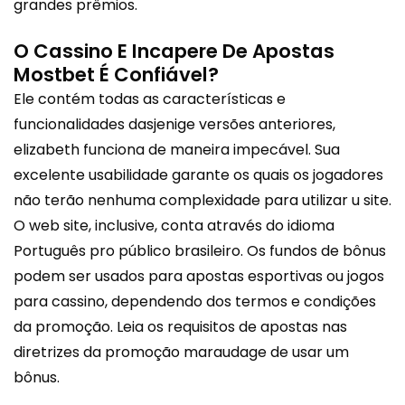
grandes prêmios.
O Cassino E Incapere De Apostas
Mostbet É Confiável?
Ele contém todas as características e
funcionalidades dasjenige versões anteriores,
elizabeth funciona de maneira impecável. Sua
excelente usabilidade garante os quais os jogadores
não terão nenhuma complexidade para utilizar u site.
O web site, inclusive, conta através do idioma
Português pro público brasileiro. Os fundos de bônus
podem ser usados para apostas esportivas ou jogos
para cassino, dependendo dos termos e condições
da promoção. Leia os requisitos de apostas nas
diretrizes da promoção maraudage de usar um
bônus.