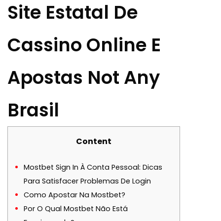
Site Estatal De
Cassino Online E
Apostas Not Any
Brasil
Content
Mostbet Sign In À Conta Pessoal: Dicas
Para Satisfacer Problemas De Login
Como Apostar Na Mostbet?
Por O Qual Mostbet Não Está