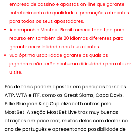
empresa de cassino e apostas on-line que garante
entretenimento de qualidade e promoções atraentes
para todos os seus apostadores.
A companhia Mostbet Brasil fornece todo tipo para
recurso em também de 20 idiomas diferentes para
garantir acessibilidade aos teus clientes.
Sua óptima usabilidade garante os quais os
jogadores não terão nenhuma dificuldade para utilizar
u site.
Fãs de tênis podem apostar em principais torneios
ATP, WTA e ITF, como os Great Slams, Copa Davis,
Billie Blue jean King Cup elizabeth outros pela
MostBet. A seção MostBet Live traz muy buenas
atrações em pace real, muitas delas com dealer no
ano de português e apresentando possibilidade de