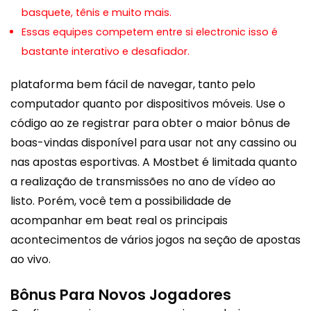
basquete, tênis e muito mais.
Essas equipes competem entre si electronic isso é
bastante interativo e desafiador.
plataforma bem fácil de navegar, tanto pelo
computador quanto por dispositivos móveis. Use o
código ao ze registrar para obter o maior bônus de
boas-vindas disponível para usar not any cassino ou
nas apostas esportivas. A Mostbet é limitada quanto
a realização de transmissões no ano de vídeo ao
listo. Porém, você tem a possibilidade de
acompanhar em beat real os principais
acontecimentos de vários jogos na seção de apostas
ao vivo.
Bônus Para Novos Jogadores