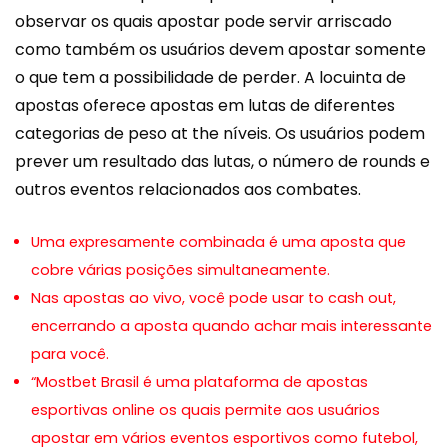
observar os quais apostar pode servir arriscado
como também os usuários devem apostar somente
o que tem a possibilidade de perder. A locuinta de
apostas oferece apostas em lutas de diferentes
categorias de peso at the níveis. Os usuários podem
prever um resultado das lutas, o número de rounds e
outros eventos relacionados aos combates.
Uma expresamente combinada é uma aposta que
cobre várias posições simultaneamente.
Nas apostas ao vivo, você pode usar to cash out,
encerrando a aposta quando achar mais interessante
para você.
“Mostbet Brasil é uma plataforma de apostas
esportivas online os quais permite aos usuários
apostar em vários eventos esportivos como futebol,