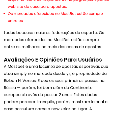
web site da casa para apostas.
Os mercados oferecidos no MostBet estão sempre
entre os
todas because maiores federações do esporte. Os
mercados oferecidos no MostBet estão sempre
entre os melhores no meio das casas de apostas.
Avaliações E Opiniões Para Usuários
A Mostbet é uma locuinta de apostas esportivas que
atua simply no mercado desde yr, é propriedade da
Bizbon N. Versus. E deu os seus primeiros passos na
Rússia — porém, foi bem além da Continente
europeo através do passar 2 anos. Estes dados
podem parecer tranquilo, porém, mostram la cual a
casa possui um nome a new zelar no lugar. A