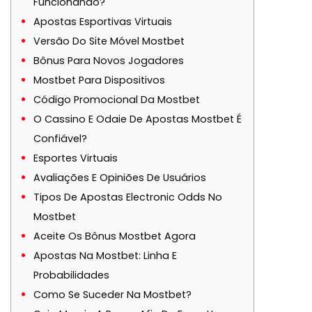
Funcionando?
Apostas Esportivas Virtuais
Versão Do Site Móvel Mostbet
Bônus Para Novos Jogadores
Mostbet Para Dispositivos
Código Promocional Da Mostbet
O Cassino E Odaie De Apostas Mostbet É
Confiável?
Esportes Virtuais
Avaliações E Opiniões De Usuários
Tipos De Apostas Electronic Odds No
Mostbet
Aceite Os Bônus Mostbet Agora
Apostas Na Mostbet: Linha E
Probabilidades
Como Se Suceder Na Mostbet?