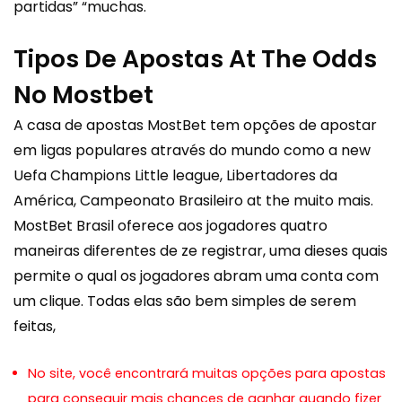
partidas” “muchas.
Tipos De Apostas At The Odds
No Mostbet
A casa de apostas MostBet tem opções de apostar
em ligas populares através do mundo como a new
Uefa Champions Little league, Libertadores da
América, Campeonato Brasileiro at the muito mais.
MostBet Brasil oferece aos jogadores quatro
maneiras diferentes de ze registrar, uma dieses quais
permite o qual os jogadores abram uma conta com
um clique. Todas elas são bem simples de serem
feitas,
No site, você encontrará muitas opções para apostas
para conseguir mais chances de ganhar quando fizer