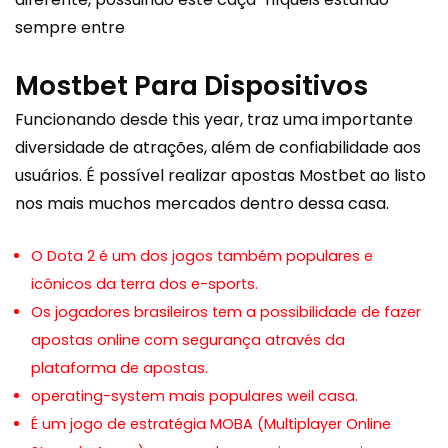
sempre entre
Mostbet Para Dispositivos
Funcionando desde this year, traz uma importante
diversidade de atrações, além de confiabilidade aos
usuários. É possível realizar apostas Mostbet ao listo
nos mais muchos mercados dentro dessa casa.
O Dota 2 é um dos jogos também populares e
icônicos da terra dos e-sports.
Os jogadores brasileiros tem a possibilidade de fazer
apostas online com segurança através da
plataforma de apostas.
operating-system mais populares weil casa.
É um jogo de estratégia MOBA (Multiplayer Online