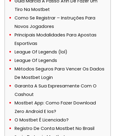
Guia Marcia A Passo Afin De Fazer Um
Tiro Na Mostbet
Como Se Registrar – Instruções Para
Novos Jogadores
Principais Modalidades Para Apostas
Esportivas
League Of Legends (lol)
League Of Legends
Métodos Seguros Para Vencer Os Dados
De Mostbet Login
Garanta A Sua Expresamente Com O
Cashout
Mostbet App: Como Fazer Download
Zero Android E Ios?
O Mostbet É Licenciado?
Registro De Conta Mostbet No Brasil