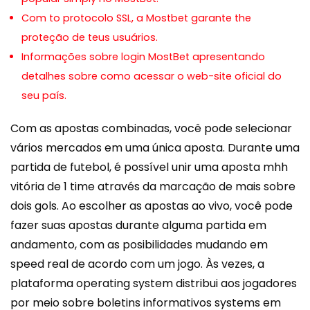
Com to protocolo SSL, a Mostbet garante the
proteção de teus usuários.
Informações sobre login MostBet apresentando
detalhes sobre como acessar o web-site oficial do
seu país.
Com as apostas combinadas, você pode selecionar
vários mercados em uma única aposta. Durante uma
partida de futebol, é possível unir uma aposta mhh
vitória de 1 time através da marcação de mais sobre
dois gols. Ao escolher as apostas ao vivo, você pode
fazer suas apostas durante alguma partida em
andamento, com as posibilidades mudando em
speed real de acordo com um jogo. Às vezes, a
plataforma operating system distribui aos jogadores
por meio sobre boletins informativos systems em