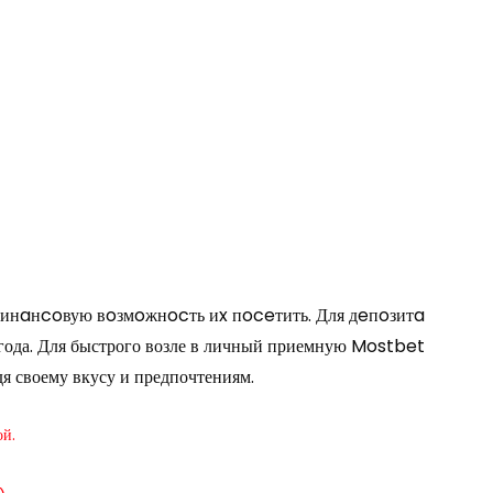
финaнcoвую вoзмoжнocть иx пoceтить. Для дeпoзитa
а. Для быстрого возле в личный приемную Mostbet
дя своему вкусу и предпочтениям.
ой.