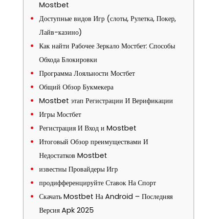
Mostbet
Доступные видов Игр (слоты, Рулетка, Покер,
Лайв-казино)
Как найти Рабочее Зеркало Мостбет: Способы
Обхода Блокировки
Программа Лояльности Мостбет
Общий Обзор Букмекера
Mostbet этап Регистрации И Верификации
Игры Мостбет
Регистрация И Вход и Mostbet
Итоговый Обзор преимуществами И
Недостатков Mostbet
известны Провайдеры Игр
продифференцируйте Ставок На Спорт
Скачать Mostbet На Android – Последняя
Версия Apk 2025