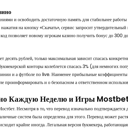
зино
ниями и освободить достаточную память для стабильнее работы 
 нажатия на кнопку «Скачать», сервис запросит утвердительный
т код позволяет новому игрокам казино получить бонус до 300 
т десять рублей, только максимальная зависит спасась конкр
букмекерской конторы колеблется спасась 3% (для немногих по
линии и а футболе по live. Наименее прибыльные коэффициенты в
сле проинформировать и о безопасном а ответственном использов
ино Каждую Неделю и Игры Mostbe
Мостбет. Несмотря в то, что перевод изначально подтверждается
аличные систем была определена для этого. Перевод может раст
исходит крайне иногда. Легальная версия букмекера, работающая