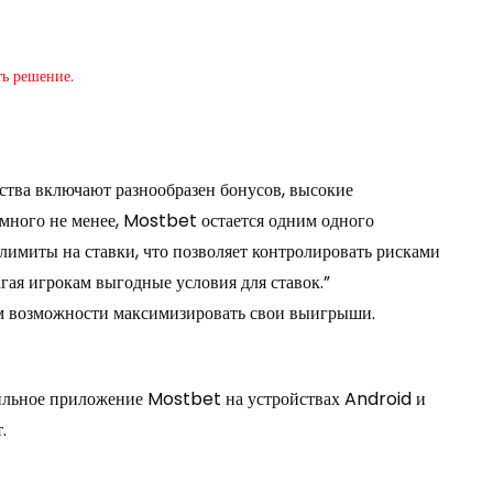
ть решение.
ства включают разнообразен бонусов, высокие
амного не менее, Mostbet остается одним одного
имиты на ставки, что позволяет контролировать рисками
гая игрокам выгодные условия для ставок.”
ам возможности максимизировать свои выигрыши.
бильное приложение Mostbet на устройствах Android и
.