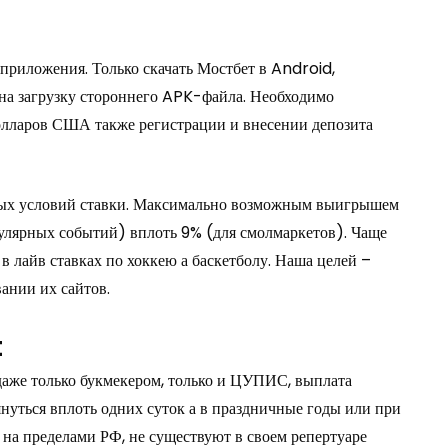
приложения. Только скачать Мостбет в Android,
 на загрузку стороннего APK-файла. Необходимо
долларов США также регистрации и внесении депозита
етных условий ставки. Максимально возможным выигрышем
пулярных событий) вплоть 9% (для смолмаркетов). Чаще
 лайв ставках по хоккею а баскетболу. Наша целей –
ании их сайтов.
t
 даже только букмекером, только и ЦУПИС, выплата
януться вплоть одних суток а в праздничные годы или при
 на пределами РФ, не существуют в своем репертуаре