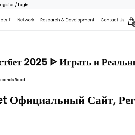
egister / Login
ucts
Network
Research & Development
Contact Us
тбет 2025 ᐈ Играть и Реальн
seconds Read
t Официальный Сайт, Рег