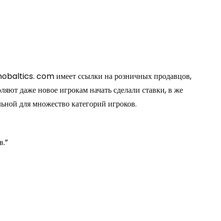
inobaltics. com имеет ссылки на розничных продавцов,
ют даже новое игрокам начать сделали ставки, в же
ьной для множество категорий игроков.
в.”