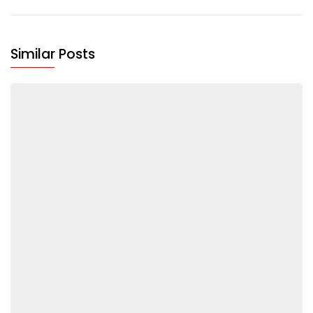
Similar Posts