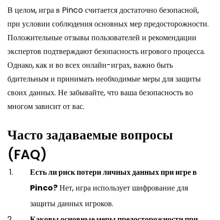
В целом, игра в Pinco считается достаточно безопасной,
при условии соблюдения основных мер предосторожности.
Положительные отзывы пользователей и рекомендации
экспертов подтверждают безопасность игрового процесса.
Однако, как и во всех онлайн-играх, важно быть
бдительным и принимать необходимые меры для защиты
своих данных. Не забывайте, что ваша безопасность во
многом зависит от вас.
Часто задаваемые вопросы
(FAQ)
Есть ли риск потери личных данных при игре в
Pinco?
Нет, игра использует шифрование для
защиты данных игроков.
Каковы основные меры предосторожности при