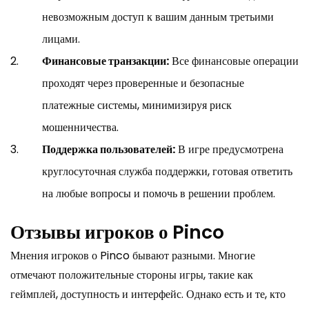
невозможным доступ к вашим данным третьими
лицами.
Финансовые транзакции:
Все финансовые операции
проходят через проверенные и безопасные
платежные системы, минимизируя риск
мошенничества.
Поддержка пользователей:
В игре предусмотрена
круглосуточная служба поддержки, готовая ответить
на любые вопросы и помочь в решении проблем.
Отзывы игроков о Pinco
Мнения игроков о Pinco бывают разными. Многие
отмечают положительные стороны игры, такие как
геймплей, доступность и интерфейс. Однако есть и те, кто