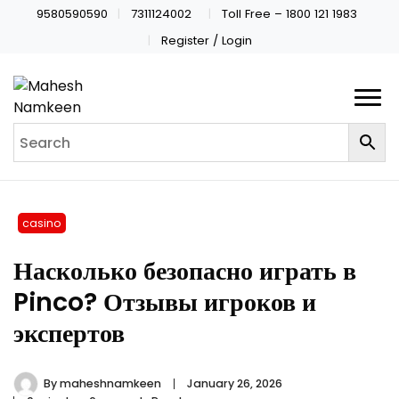
9580590590
7311124002
Toll Free – 1800 121 1983
Register / Login
casino
Насколько безопасно играть в
Pinco? Отзывы игроков и
экспертов
By
maheshnamkeen
January 26, 2026