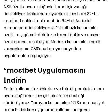
%85 özellik uyumluluğuyla temel işlevselliği
destekliyor. Maksimum uyumluluk için hem 32-bit
sprained ankle treatment de 64-bit Android
mimarilerini destekliyoruz. Eski cihazlı kullanıcılar
azaltılmış görsel efektlerle temel bahis ve casino
özelliklerine erişebiliyor. Modern kullanıcılar mobil
zamanlarının %89’unu tarayıcılar yerine
uygulamalarda geçiriyor.
“mostbet Uygulamasını
İndirin
Farklı kullanıcı tercihlerine ve teknik gereksinimlere
uyum sağlamak için çift platform desteği
sürdürüyoruz. Tarayıcı kullanıcıları %73 memnuniyet
oranı bildirirken uygulama kullanıcıları genel