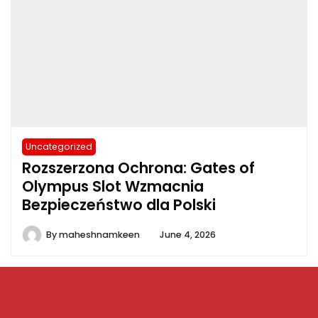
Uncategorized
Rozszerzona Ochrona: Gates of
Olympus Slot Wzmacnia
Bezpieczeństwo dla Polski
By
maheshnamkeen
June 4, 2026