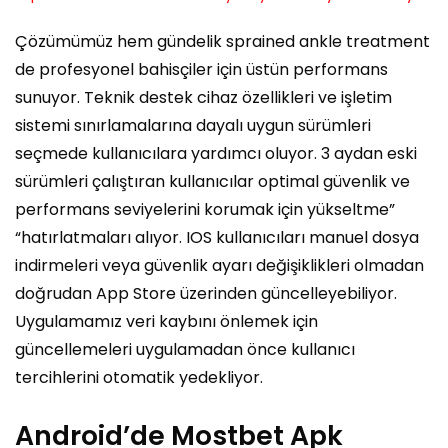
Çözümümüz hem gündelik sprained ankle treatment
de profesyonel bahisçiler için üstün performans
sunuyor. Teknik destek cihaz özellikleri ve işletim
sistemi sınırlamalarına dayalı uygun sürümleri
seçmede kullanıcılara yardımcı oluyor. 3 aydan eski
sürümleri çalıştıran kullanıcılar optimal güvenlik ve
performans seviyelerini korumak için yükseltme”
“hatırlatmaları alıyor. IOS kullanıcıları manuel dosya
indirmeleri veya güvenlik ayarı değişiklikleri olmadan
doğrudan App Store üzerinden güncelleyebiliyor.
Uygulamamız veri kaybını önlemek için
güncellemeleri uygulamadan önce kullanıcı
tercihlerini otomatik yedekliyor.
Android’de Mostbet Apk