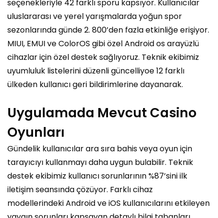
seçenekleriyle 42 farklı sporu kapsıyor. Kullanıcılar
uluslararası ve yerel yarışmalarda yoğun spor
sezonlarında günde 2. 800’den fazla etkinliğe erişiyor.
MIUI, EMUI ve ColorOS gibi özel Android os arayüzlü
cihazlar için özel destek sağlıyoruz. Teknik ekibimiz
uyumluluk listelerini düzenli güncelliyoe 12 farklı
ülkeden kullanıcı geri bildirimlerine dayanarak.
Uygulamada Mevcut Casino
Oyunları
Gündelik kullanıcılar ara sıra bahis veya oyun için
tarayıcıyı kullanmayı daha uygun bulabilir. Teknik
destek ekibimiz kullanıcı sorunlarının %87’sini ilk
iletişim seansında çözüyor. Farklı cihaz
modellerindeki Android ve iOS kullanıcılarını etkileyen
yaygın sorunları kapsayan detaylı bilgi tabanları