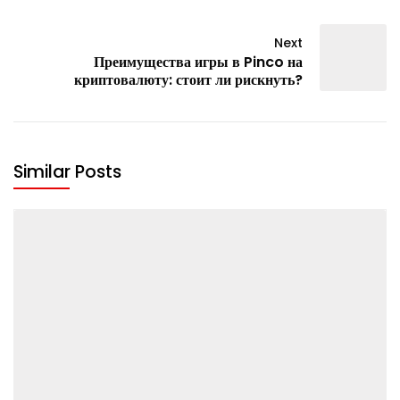
Next
Преимущества игры в Pinco на
криптовалюту: стоит ли рискнуть?
Similar Posts