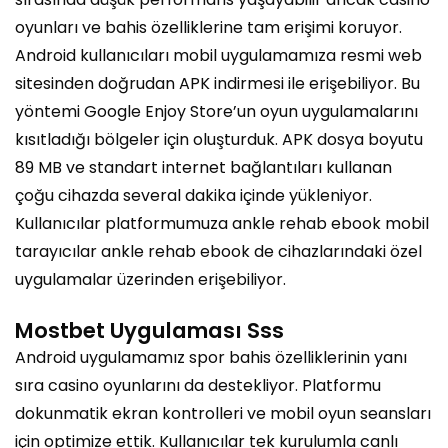
oyunları ve bahis özelliklerine tam erişimi koruyor.
Android kullanıcıları mobil uygulamamıza resmi web
sitesinden doğrudan APK indirmesi ile erişebiliyor. Bu
yöntemi Google Enjoy Store’un oyun uygulamalarını
kısıtladığı bölgeler için oluşturduk. APK dosya boyutu
89 MB ve standart internet bağlantıları kullanan
çoğu cihazda several dakika içinde yükleniyor.
Kullanıcılar platformumuza ankle rehab ebook mobil
tarayıcılar ankle rehab ebook de cihazlarındaki özel
uygulamalar üzerinden erişebiliyor.
Mostbet Uygulaması Sss
Android uygulamamız spor bahis özelliklerinin yanı
sıra casino oyunlarını da destekliyor. Platformu
dokunmatik ekran kontrolleri ve mobil oyun seansları
için optimize ettik. Kullanıcılar tek kurulumla canlı