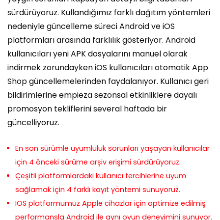
sürdürüyoruz. Kullandığımız farklı dağıtım yöntemleri
nedeniyle güncelleme süreci Android ve iOS
platformları arasında farklılık gösteriyor. Android
kullanıcıları yeni APK dosyalarını manuel olarak
indirmek zorundayken iOS kullanıcıları otomatik App
Shop güncellemelerinden faydalanıyor. Kullanıcı geri
bildirimlerine empieza sezonsal etkinliklere dayalı
promosyon tekliflerini several haftada bir
güncelliyoruz.
En son sürümle uyumluluk sorunları yaşayan kullanıcılar
için 4 önceki sürüme arşiv erişimi sürdürüyoruz.
Çeşitli platformlardaki kullanıcı tercihlerine uyum
sağlamak için 4 farklı kayıt yöntemi sunuyoruz.
IOS platformumuz Apple cihazlar için optimize edilmiş
performansla Android ile aynı oyun deneyimini sunuyor.