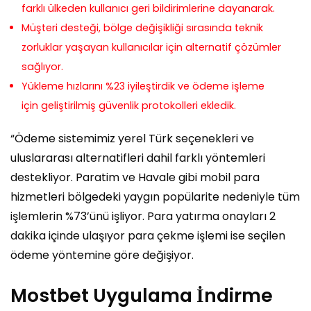
farklı ülkeden kullanıcı geri bildirimlerine dayanarak.
Müşteri desteği, bölge değişikliği sırasında teknik
zorluklar yaşayan kullanıcılar için alternatif çözümler
sağlıyor.
Yükleme hızlarını %23 iyileştirdik ve ödeme işleme
için geliştirilmiş güvenlik protokolleri ekledik.
“Ödeme sistemimiz yerel Türk seçenekleri ve
uluslararası alternatifleri dahil farklı yöntemleri
destekliyor. Paratim ve Havale gibi mobil para
hizmetleri bölgedeki yaygın popülarite nedeniyle tüm
işlemlerin %73’ünü işliyor. Para yatırma onayları 2
dakika içinde ulaşıyor para çekme işlemi ise seçilen
ödeme yöntemine göre değişiyor.
Mostbet Uygulama İndirme