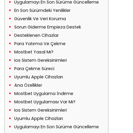
Uygulamayı En Son Sürüme Güncelleme
En Son Sürümdeki Yenilikler
Güvenlik Ve Veri Koruma
Sorun Giderme Empieza Destek
Desteklenen Cihazlar
Para Yatırma Ve Çekme
Mostbet Yasal Mı?
Ios Sistem Gereksinimleri
Para Çekme Süreci
Uyumlu Apple Cihazları
Ana Özellikler
Mostbet Uygulama İndirme
Mostbet Uygulaması Var Mı?
Ios Sistem Gereksinimleri
Uyumlu Apple Cihazları
Uygulamayı En Son Sürüme Güncelleme