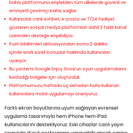
bahis platformuna erişilebilen tüm ülkelerde güvenli ve
emniyetli çevrimiçi bahis sağlar.
Kullanıcılar canlı sohbet, e-posta ve 7/24 faaliyet
gösteren sosyal medya platformları dahil 3 farklı kanal
üzerinden desteğe erişebiliyor.
Push bildirimleri aktivasyondan sonra 2 dakika
içinde sınırlı süreli bonuslar hakkında kullanıcıları
uyarıyor.
Bu yöntemi Google Enjoy Store’un oyun uygulamalarını
kısıtladığı bölgeler için oluşturduk.
Platformumuzu haftada üç defadan fazla kullanan
kullanıcılara mobil uygulamayı öneriyoruz.
Farklı ekran boyutlarına uyum sağlayan evrensel
uygulama tasarımıyla hem iPhone hem iPad
kullanıcılarını destekliyoruz. Eski cihazlar canlı yayın
sırasında düşük performans yaşayabilir ancak casino