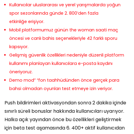
Kullanıcılar uluslararası ve yerel yarışmalarda yoğun
spor sezonlarında günde 2. 800’den fazla
etkinliğe erişiyor.
Mobil platformumuz günün the woman saati maç
öncesi ve canlı bahis seçenekleriyle 42 farklı sporu
kapsıyor.
Gelişmiş güvenlik özellikleri nedeniyle düzenli platform
kullanımı planlayan kullanıcılara e-posta kaydını
öneriyoruz.
Demo mod” “fon taahhüdünden önce gerçek para
bahsi olmadan oyunları test etmeye izin veriyor.
Push bildirimleri aktivasyondan sonra 2 dakika içinde
sınırlı süreli bonuslar hakkında kullanıcıları uyarıyor.
Halka açık yayından önce bu özellikleri geliştirmek
için beta test aşamasında 6. 400+ aktif kullanıcıdan