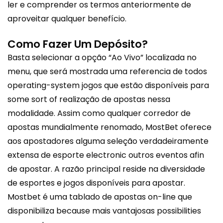
ler e comprender os termos anteriormente de
aproveitar qualquer benefício.
Como Fazer Um Depósito?
Basta selecionar a opção “Ao Vivo” localizada no
menu, que será mostrada uma referencia de todos
operating-system jogos que estão disponíveis para
some sort of realização de apostas nessa
modalidade. Assim como qualquer corredor de
apostas mundialmente renomado, MostBet oferece
aos apostadores alguma seleção verdadeiramente
extensa de esporte electronic outros eventos afin
de apostar. A razão principal reside na diversidade
de esportes e jogos disponíveis para apostar.
Mostbet é uma tablado de apostas on-line que
disponibiliza because mais vantajosas possibilities