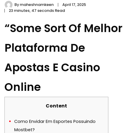
By
maheshnamkeen
April 17, 2025
23 minutes, 47 seconds Read
“Some Sort Of Melhor
Plataforma De
Apostas E Casino
Online
Content
Como Envidar Em Esportes Possuindo
Mostbet?