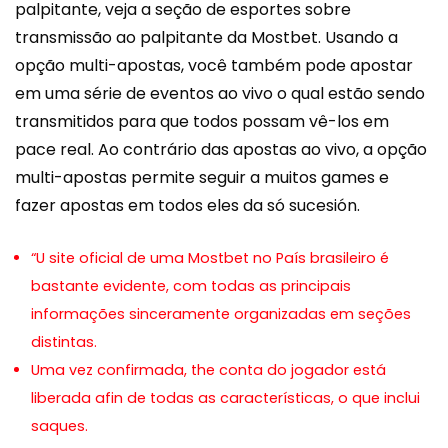
palpitante, veja a seção de esportes sobre
transmissão ao palpitante da Mostbet. Usando a
opção multi-apostas, você também pode apostar
em uma série de eventos ao vivo o qual estão sendo
transmitidos para que todos possam vê-los em
pace real. Ao contrário das apostas ao vivo, a opção
multi-apostas permite seguir a muitos games e
fazer apostas em todos eles da só sucesión.
“U site oficial de uma Mostbet no País brasileiro é
bastante evidente, com todas as principais
informações sinceramente organizadas em seções
distintas.
Uma vez confirmada, the conta do jogador está
liberada afin de todas as características, o que inclui
saques.