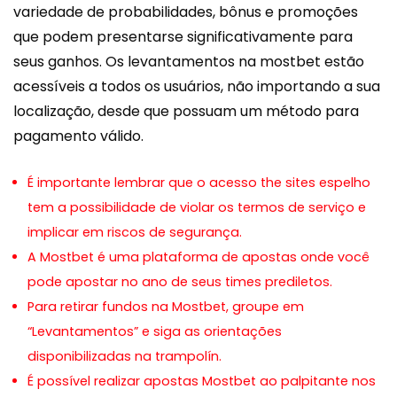
variedade de probabilidades, bônus e promoções
que podem presentarse significativamente para
seus ganhos. Os levantamentos na mostbet estão
acessíveis a todos os usuários, não importando a sua
localização, desde que possuam um método para
pagamento válido.
É importante lembrar que o acesso the sites espelho
tem a possibilidade de violar os termos de serviço e
implicar em riscos de segurança.
A Mostbet é uma plataforma de apostas onde você
pode apostar no ano de seus times prediletos.
Para retirar fundos na Mostbet, groupe em
“Levantamentos” e siga as orientações
disponibilizadas na trampolín.
É possível realizar apostas Mostbet ao palpitante nos