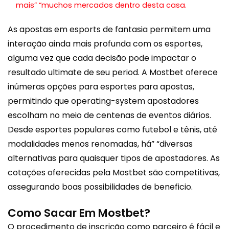
mais” “muchos mercados dentro desta casa.
As apostas em esports de fantasia permitem uma
interação ainda mais profunda com os esportes,
alguma vez que cada decisão pode impactar o
resultado ultimate de seu period. A Mostbet oferece
inúmeras opções para esportes para apostas,
permitindo que operating-system apostadores
escolham no meio de centenas de eventos diários.
Desde esportes populares como futebol e tênis, até
modalidades menos renomadas, há” “diversas
alternativas para quaisquer tipos de apostadores. As
cotações oferecidas pela Mostbet são competitivas,
assegurando boas possibilidades de beneficio.
Como Sacar Em Mostbet?
O procedimento de inscrição como parceiro é fácil e