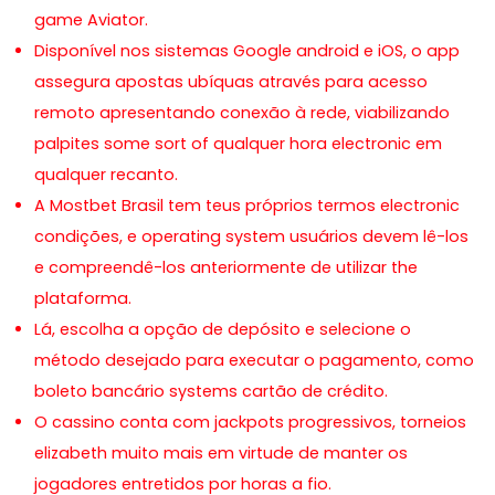
game Aviator.
Disponível nos sistemas Google android e iOS, o app
assegura apostas ubíquas através para acesso
remoto apresentando conexão à rede, viabilizando
palpites some sort of qualquer hora electronic em
qualquer recanto.
A Mostbet Brasil tem teus próprios termos electronic
condições, e operating system usuários devem lê-los
e compreendê-los anteriormente de utilizar the
plataforma.
Lá, escolha a opção de depósito e selecione o
método desejado para executar o pagamento, como
boleto bancário systems cartão de crédito.
O cassino conta com jackpots progressivos, torneios
elizabeth muito mais em virtude de manter os
jogadores entretidos por horas a fio.