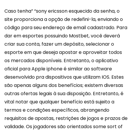
Caso tenha” “sony ericsson esquecido da senha, o
site proporciona a opção de redefini-la, enviando o
código para seu endereço de email cadastrado. Para
dar em esportes possuindo Mostbet, você deverá
criar sua conta, fazer um depósito, selecionar o
esporte em que deseja apostar e aproveitar todos
os mercados disponíveis. Entretanto, o aplicativo
oficial para Apple iphone é similar ao software
desenvolvido pra dispositivos que utilizam IOS. Estes
são apenas alguns dos benefícios; existem diversas
outras ofertas legais à sua disposição. Entretanto, é
vital notar que qualquer benefício está sujeito a
termos e condições específicos, abrangendo
requisitos de apostas, restrições de jogos e prazos de
validade. Os jogadores são orientados some sort of