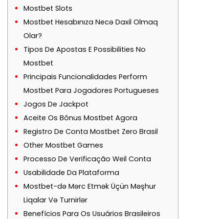
Mostbet Slots
Mostbet Hesabınıza Necə Daxil Olmaq
Olar?
Tipos De Apostas E Possibilities No
Mostbet
Principais Funcionalidades Perform
Mostbet Para Jogadores Portugueses
Jogos De Jackpot
Aceite Os Bônus Mostbet Agora
Registro De Conta Mostbet Zero Brasil
Other Mostbet Games
Processo De Verificação Weil Conta
Usabilidade Da Plataforma
Mostbet-də Mərc Etmək Üçün Məşhur
Liqalar Və Turnirlər
Benefícios Para Os Usuários Brasileiros