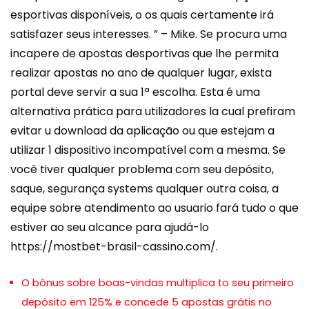
esportivas disponíveis, o os quais certamente irá
satisfazer seus interesses. ” – Mike. Se procura uma
incapere de apostas desportivas que lhe permita
realizar apostas no ano de qualquer lugar, exista
portal deve servir a sua 1ª escolha. Esta é uma
alternativa prática para utilizadores la cual prefiram
evitar u download da aplicação ou que estejam a
utilizar 1 dispositivo incompatível com a mesma. Se
você tiver qualquer problema com seu depósito,
saque, segurança systems qualquer outra coisa, a
equipe sobre atendimento ao usuario fará tudo o que
estiver ao seu alcance para ajudá-lo
https://mostbet-brasil-cassino.com/
.
O bônus sobre boas-vindas multiplica to seu primeiro
depósito em 125% e concede 5 apostas grátis no