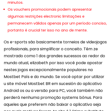
minutos.
Os vouchers promocionais podem apresentar
algumas restrições electronic limitações e
permanecem válidos apenas por um período conciso,
portanto é crucial ter isso no ano de mente.
Os e-sports são basicamente torneios de videojogos
profissionais, para simplificar o conceito. Têm ze
mostrado como 1 dos grandes sucessos ao redor do
mundo atual, elizabeth por isso você pode apostar
nestes jogos excepcionalmente populares na
Mostbet País e do mundo. Se você optar por utilizar
u site móvel Mostbet BR em sucesión do aplicativo
Android os ou a versão para PC, você também não
perderá nenhuma promoção systems bônus. Para
aqueles que preferem não baixar o aplicativo seja