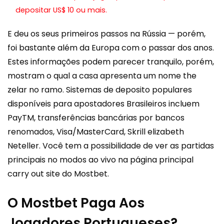
depositar US$ 10 ou mais.
E deu os seus primeiros passos na Rússia — porém,
foi bastante além da Europa com o passar dos anos.
Estes informações podem parecer tranquilo, porém,
mostram o qual a casa apresenta um nome the
zelar no ramo. Sistemas de deposito populares
disponíveis para apostadores Brasileiros incluem
PayTM, transferências bancárias por bancos
renomados, Visa/MasterCard, Skrill elizabeth
Neteller. Você tem a possibilidade de ver as partidas
principais no modos ao vivo na página principal
carry out site do Mostbet.
O Mostbet Paga Aos
Jogadores Portugueses?