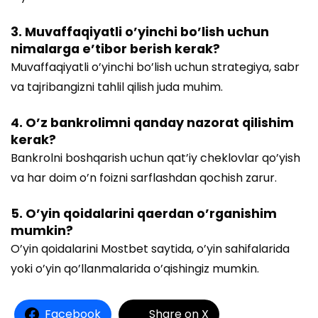
3. Muvaffaqiyatli o’yinchi bo’lish uchun
nimalarga e’tibor berish kerak?
Muvaffaqiyatli o’yinchi bo’lish uchun strategiya, sabr
va tajribangizni tahlil qilish juda muhim.
4. O’z bankrolimni qanday nazorat qilishim
kerak?
Bankrolni boshqarish uchun qat’iy cheklovlar qo’yish
va har doim o’n foizni sarflashdan qochish zarur.
5. O’yin qoidalarini qaerdan o’rganishim
mumkin?
O’yin qoidalarini Mostbet saytida, o’yin sahifalarida
yoki o’yin qo’llanmalarida o’qishingiz mumkin.
Facebook
Share on X