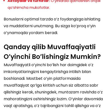
Aktsiyalar va turnirlar:
O’yinlarda qatnashish orqali
qo’shimcha mukofotlar.
Bonuslarni optimal tarzda o’z foydangizga ishlating
va muddatlarni unutmang. Bu sizga ko’proq o’yin
o’ynamoqda yordam beradi.
Qanday qilib Muvaffaqiyatli
O’yinchi Bo’lishingiz Mumkin?
Muvaffaqiyatli o’yinchi bo’lish har doimgidek o’z
imkoniyatlaringizni kengaytirishga intilish bilan
boshlanadi. Mostbet o’yin platformasida
muvaffaqiyat qo’lga kiritish uchun siz albatta sabr
qilishingiz kerak, shuningdek, muntazam ravishda o’z
mahoratingizni oshirishingiz lozim. O’yinlar davomida
vaqt ajratishga, o’z tajribangizni tahlil qilishga va o’z