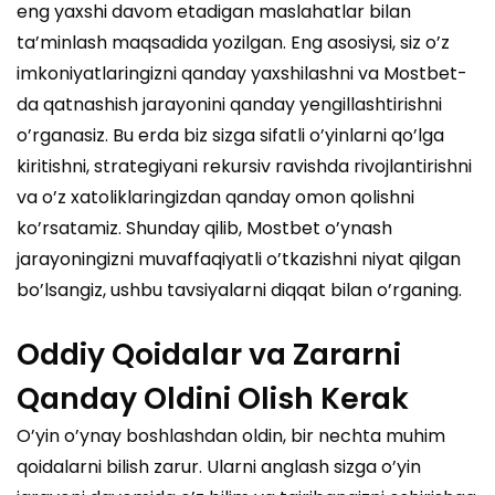
eng yaxshi davom etadigan maslahatlar bilan
ta’minlash maqsadida yozilgan. Eng asosiysi, siz o’z
imkoniyatlaringizni qanday yaxshilashni va Mostbet-
da qatnashish jarayonini qanday yengillashtirishni
o’rganasiz. Bu erda biz sizga sifatli o’yinlarni qo’lga
kiritishni, strategiyani rekursiv ravishda rivojlantirishni
va o’z xatoliklaringizdan qanday omon qolishni
ko’rsatamiz. Shunday qilib, Mostbet o’ynash
jarayoningizni muvaffaqiyatli o’tkazishni niyat qilgan
bo’lsangiz, ushbu tavsiyalarni diqqat bilan o’rganing.
Oddiy Qoidalar va Zararni
Qanday Oldini Olish Kerak
O’yin o’ynay boshlashdan oldin, bir nechta muhim
qoidalarni bilish zarur. Ularni anglash sizga o’yin