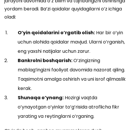
jarayoni davomida o’z bilim va tajribangizni oshirishga
yordam beradi. Ba’zi qoidalar quyidagilarni o’z ichiga
oladi:
O’yin qoidalarini o’rgatib olish:
Har bir o’yin
uchun alohida qoidalar mavjud. Ularni o’rganish,
eng yaxshi natijalar uchun zarur.
Bankrolni boshqarish:
O’zingizning
mablag’ingizni faoliyat davomida nazorat qiling.
Taqsimotni amalga oshirish va uni isrof qilmaslik
kerak.
Shunaqa o’ynang:
Hozirgi vaqtda
o’ynayotgan o’yinlar to’g’risida atroflicha fikr
yarating va reytinglarni o’rganing.