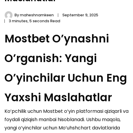
By
maheshnamkeen
September 9, 2025
3 minutes, 5 seconds Read
Mostbet O’ynashni
O’rganish: Yangi
O’yinchilar Uchun Eng
Yaxshi Maslahatlar
Ko’pchilik uchun Mostbet o’yin platformasi qiziqarli va
foydali qiziqish manbai hisoblanadi. Ushbu maqola,
yangi o’yinchilar uchun Mo’uhshchart davlatlarida