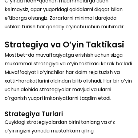
O’yinda hech-qachon muammolarga duch
kelmaysiz, agar yuqoridagi qoidalarni diqqat bilan
e’tiborga olsangiz. Zararlarni minimal darajada
ushlab turish har qanday o’yinchi uchun muhimdir.
Strategiya va O’yin Taktikasi
Mostbet-da muvaffaqiyatga erishish uchun sizga
mukammal strategiya va o’yin taktikasi kerak bo’ladi.
Muvaffaqiyatli o’yinchilar har doim reja tuzish va
xatti-harakatlarini oldindan bilib olishadi. Har bir o’yin
uchun alohida strategiyalar mavjud va ularni
o’rganish yuqori imkoniyatlarni taqdim etadi.
Strategiya Turlari
Quyidagi strategiyalardan birini tanlang va o’z
o’yiningizni yanada mustahkam qiling: