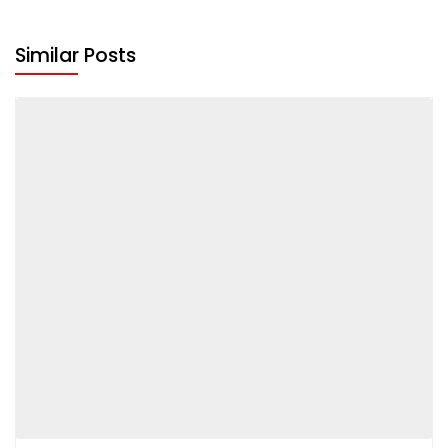
Similar Posts