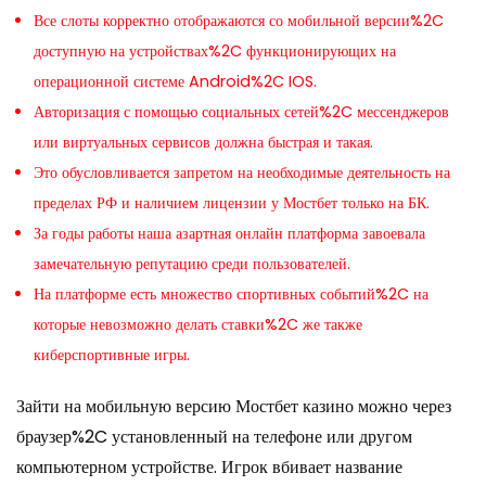
Все слоты корректно отображаются со мобильной версии%2C
доступную на устройствах%2C функционирующих на
операционной системе Android%2C IOS.
Авторизация с помощью социальных сетей%2C мессенджеров
или виртуальных сервисов должна быстрая и такая.
Это обусловливается запретом на необходимые деятельность на
пределах РФ и наличием лицензии у Мостбет только на БК.
За годы работы наша азартная онлайн платформа завоевала
замечательную репутацию среди пользователей.
На платформе есть множество спортивных событий%2C на
которые невозможно делать ставки%2C же также
киберспортивные игры.
Зайти на мобильную версию Мостбет казино можно через
браузер%2C установленный на телефоне или другом
компьютерном устройстве. Игрок вбивает название