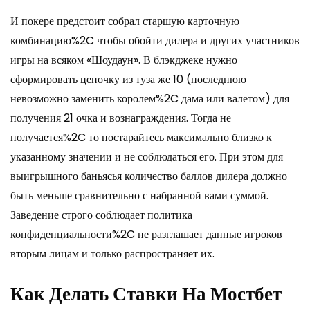
И покере предстоит собрал старшую карточную
комбинацию%2C чтобы обойти дилера и других участников
игры на всяком «Шоудаун». В блэкджеке нужно
сформировать цепочку из туза же 10 (последнюю
невозможно заменить королем%2C дама или валетом) для
получения 21 очка и вознаграждения. Тогда не
получается%2C то постарайтесь максимально близко к
указанному значении и не соблюдаться его. При этом для
выигрышного баньясья количество баллов дилера должно
быть меньше сравнительно с набранной вами суммой.
Заведение строго соблюдает политика
конфиденциальности%2C не разглашает данные игроков
вторым лицам и только распространяет их.
Как Делать Ставки На Мостбет