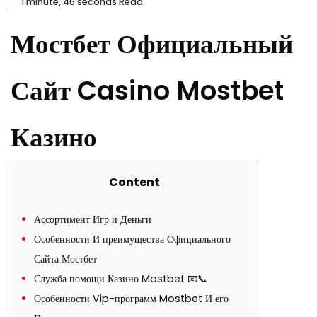
1 minute, 46 seconds Read
Мостбет Официальный
Сайт Casino Mostbet
Казино
Content
Ассортимент Игр и Деньги
Особенности И преимущества Официального
Сайта Мостбет
Служба помощи Казино Mostbet 📧📞
Особенности Vip-программ Mostbet И его