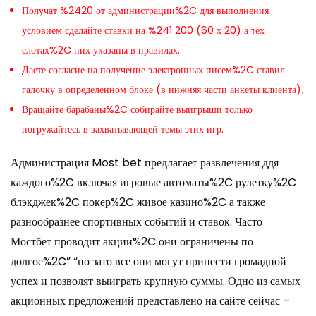
Получат %2420 от администрации%2C для выполнения
условием сделайте ставки на %241 200 (60 х 20) а тех
слотах%2C них указаны в правилах.
Даете согласие на получение электронных писем%2C ставил
галочку в определенном блоке (в нижняя части анкеты клиента).
Вращайте барабаны%2C собирайте выигрыши только
погружайтесь в захватывающей темы этих игр.
Администрация Most bet предлагает развлечения ддя
каждого%2C включая игровые автоматы%2C рулетку%2C
блэкджек%2C покер%2C живое казино%2C а также
разнообразнее спортивных событий и ставок. Часто
Мостбет проводит акции%2C они ограничены по
долгое%2C” “но зато все они могут принести громадной
успех и позволят выиграть крупную суммы. Одно из самых
акционных предложений представлено на сайте сейчас –