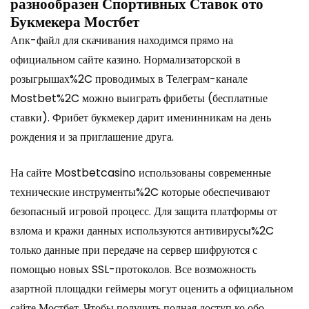
разнообразен Спортивных Ставок ото
Букмекера Мостбет
Апк-файл для скачивания находимся прямо на
официальном сайте казино. Нормализаторской в
розыгрышах%2C проводимых в Телеграм-канале
Mostbet%2C можно выиграть фрибеты (бесплатные
ставки). Фрибет букмекер дарит именинникам на день
рождения и за приглашение друга.
На сайте Mostbetcasino использованы современные
технические инструменты%2C которые обеспечивают
безопасный игровой процесс. Для защита платформы от
взлома и кражи данных используются антивирусы%2C
только данные при передаче на сервер шифруются с
помощью новых SSL-протоколов. Все возможность
азартной площадки геймеры могут оценить а официальном
сайте Мостбет. Чтобы получить полная доступ ко обо