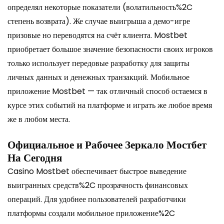
определял некоторые показатели (волатильность%2C
степень возврата). Же случае выигрыша а демо-игре
призовые но переводятся на счёт клиента. Mostbet
приобретает большое значение безопасности своих игроков
только использует передовые разработку для защиты
личных данных и денежных транзакций. Мобильное
приложение Mostbet — так отличный способ остаемся в
курсе этих событий на платформе и играть же любое время
же в любом места.
Официальное и Рабочее Зеркало Мостбет
На Сегодня
Casino Mostbet обеспечивает быстрое выведение
выигранных средств%2C прозрачность финансовых
операций. Для удобнее пользователей разработчики
платформы создали мобильное приложение%2C