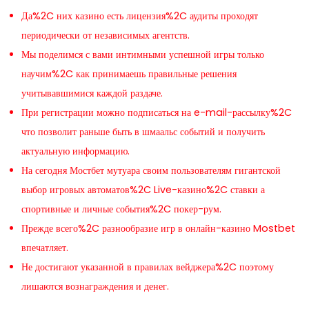
Да%2C них казино есть лицензия%2C аудиты проходят
периодически от независимых агентств.
Мы поделимся с вами интимными успешной игры только
научим%2C как принимаешь правильные решения
учитывавшимися каждой раздаче.
При регистрации можно подписаться на e-mail-рассылку%2C
что позволит раньше быть в шмаальс событий и получить
актуальную информацию.
На сегодня Мостбет мутуара своим пользователям гигантской
выбор игровых автоматов%2C Live-казино%2C ставки а
спортивные и личные события%2C покер-рум.
Прежде всего%2C разнообразие игр в онлайн-казино Mostbet
впечатляет.
Не достигают указанной в правилах вейджера%2C поэтому
лишаются вознаграждения и денег.