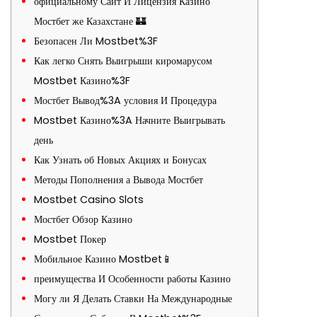
официальному Сайт И Лицензия Казино
Мостбет же Казахстане 🏰
Безопасен Ли Mostbet%3F
Как легко Снять Выигрыши киромарусом
Mostbet Казино%3F
Мостбет Вывод%3A условия И Процедура
Mostbet Казино%3A Начните Выигрывать
день
Как Узнать об Новых Акциях и Бонусах
Методы Пополнения а Вывода Мостбет
Mostbet Casino Slots
Мостбет Обзор Казино
Mostbet Покер
Мобильное Казино Mostbet📱
преимущества И Особенности работы Казино
Могу ли Я Делать Ставки На Международные