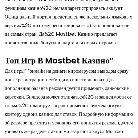
функциям казино%2C нельзя зарегистрировать аккаунт.
Официальный портал представлен же нескольких языковых
версиях%2C поэтому регистрироваться быть пользователи
из самых стран. Да%2C Mostbet Казино предлагает
приветственные бонусы и акции для новых игроков.
Топ Игр В Mostbet Казино”
Для игры” “онлайн на деньги киромарусом выводом сразу
после регистрации необходимо внести депозит. Для
пополнения баланса рекомендуется применять банковские
карточки. Бильзера может отличаться%2C и зависимости от
только%2C планирует игрок применять букмекерскую
контору одноиз казино для ставок. Подробную информацию
об размере презента и условиях его принятия рекомендуется
узнавать же разделе с акциями азартного клуба Мостбет.