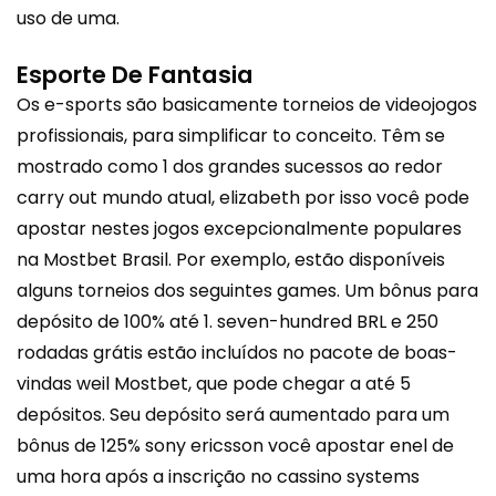
uso de uma.
Esporte De Fantasia
Os e-sports são basicamente torneios de videojogos
profissionais, para simplificar to conceito. Têm se
mostrado como 1 dos grandes sucessos ao redor
carry out mundo atual, elizabeth por isso você pode
apostar nestes jogos excepcionalmente populares
na Mostbet Brasil. Por exemplo, estão disponíveis
alguns torneios dos seguintes games. Um bônus para
depósito de 100% até 1. seven-hundred BRL e 250
rodadas grátis estão incluídos no pacote de boas-
vindas weil Mostbet, que pode chegar a até 5
depósitos. Seu depósito será aumentado para um
bônus de 125% sony ericsson você apostar enel de
uma hora após a inscrição no cassino systems