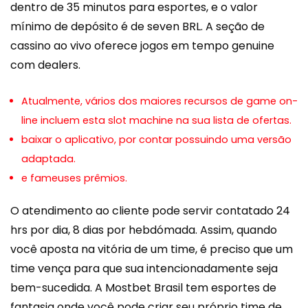
dentro de 35 minutos para esportes, e o valor
mínimo de depósito é de seven BRL. A seção de
cassino ao vivo oferece jogos em tempo genuine
com dealers.
Atualmente, vários dos maiores recursos de game on-
line incluem esta slot machine na sua lista de ofertas.
baixar o aplicativo, por contar possuindo uma versão
adaptada.
e fameuses prêmios.
O atendimento ao cliente pode servir contatado 24
hrs por dia, 8 dias por hebdómada. Assim, quando
você aposta na vitória de um time, é preciso que um
time vença para que sua intencionadamente seja
bem-sucedida. A Mostbet Brasil tem esportes de
fantasia onde você pode criar seu próprio time de