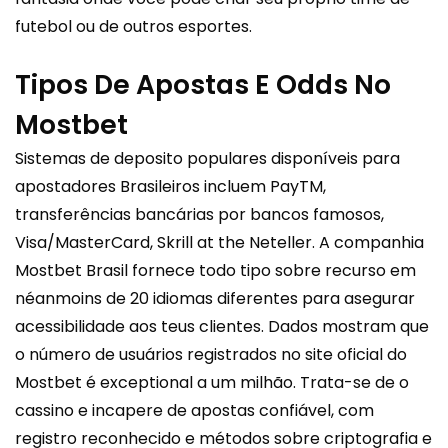
futebol ou de outros esportes.
Tipos De Apostas E Odds No
Mostbet
Sistemas de deposito populares disponíveis para
apostadores Brasileiros incluem PayTM,
transferências bancárias por bancos famosos,
Visa/MasterCard, Skrill at the Neteller. A companhia
Mostbet Brasil fornece todo tipo sobre recurso em
néanmoins de 20 idiomas diferentes para asegurar
acessibilidade aos teus clientes. Dados mostram que
o número de usuários registrados no site oficial do
Mostbet é exceptional a um milhão. Trata-se de o
cassino e incapere de apostas confiável, com
registro reconhecido e métodos sobre criptografia e