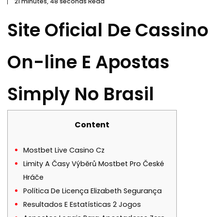
21 minutes, 48 seconds Read
Site Oficial De Cassino
On-line E Apostas
Simply No Brasil
Content
Mostbet Live Casino Cz
Limity A Časy Výběrů Mostbet Pro České
Hráče
Política De Licença Elizabeth Segurança
Resultados E Estatísticas 2 Jogos