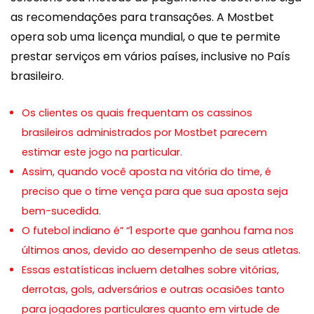
as recomendações para transações. A Mostbet
opera sob uma licença mundial, o que te permite
prestar serviços em vários países, inclusive no País
brasileiro.
Os clientes os quais frequentam os cassinos
brasileiros administrados por Mostbet parecem
estimar este jogo na particular.
Assim, quando você aposta na vitória do time, é
preciso que o time vença para que sua aposta seja
bem-sucedida.
O futebol indiano é” “1 esporte que ganhou fama nos
últimos anos, devido ao desempenho de seus atletas.
Essas estatísticas incluem detalhes sobre vitórias,
derrotas, gols, adversários e outras ocasiões tanto
para jogadores particulares quanto em virtude de