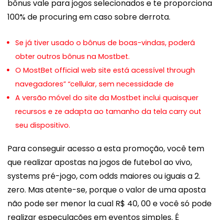
bônus vale para jogos selecionados e te proporciona
100% de procuring em caso sobre derrota.
Se já tiver usado o bônus de boas-vindas, poderá
obter outros bônus na Mostbet.
O MostBet official web site está acessível through
navegadores” “cellular, sem necessidade de
A versão móvel do site da Mostbet inclui quaisquer
recursos e ze adapta ao tamanho da tela carry out
seu dispositivo.
Para conseguir acesso a esta promoção, você tem
que realizar apostas na jogos de futebol ao vivo,
systems pré-jogo, com odds maiores ou iguais a 2.
zero. Mas atente-se, porque o valor de uma aposta
não pode ser menor la cual R$ 40, 00 e você só pode
realizar especulações em eventos simples. É