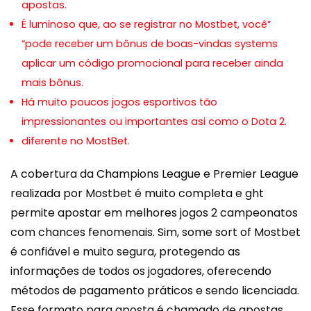
apostas.
É luminoso que, ao se registrar no Mostbet, você”
“pode receber um bônus de boas-vindas systems
aplicar um código promocional para receber ainda
mais bônus.
Há muito poucos jogos esportivos tão
impressionantes ou importantes asi como o Dota 2.
diferente no MostBet.
A cobertura da Champions League e Premier League
realizada por Mostbet é muito completa e ght
permite apostar em melhores jogos 2 campeonatos
com chances fenomenais. Sim, some sort of Mostbet
é confiável e muito segura, protegendo as
informações de todos os jogadores, oferecendo
métodos de pagamento práticos e sendo licenciada.
Esse formato para aposta é chamado de apostas