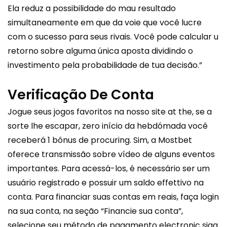
Ela reduz a possibilidade do mau resultado
simultaneamente em que da voie que você lucre
com o sucesso para seus rivais. Você pode calcular u
retorno sobre alguma única aposta dividindo o
investimento pela probabilidade de tua decisão.”
Verificação De Conta
Jogue seus jogos favoritos na nosso site at the, se a
sorte lhe escapar, zero início da hebdómada você
receberá 1 bônus de procuring. Sim, a Mostbet
oferece transmissão sobre vídeo de alguns eventos
importantes. Para acessá-los, é necessário ser um
usuário registrado e possuir um saldo effettivo na
conta. Para financiar suas contas em reais, faça login
na sua conta, na seção “Financie sua conta”,
selecione seu método de pagamento electronic siga