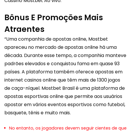
Cassino Mostbet Ao vivo.
Bônus E Promoções Mais
Atraentes
“Uma companhia de apostas online, Mostbet
apareceu no mercado de apostas online há uma
década. Durante esse tempo, a companhia manteve
padrões elevados e conquistou fama em quase 93
países. A plataforma também oferece apostas em
internet casinos online que têm mais de 1300 jogos
de caça-níquel. Mostbet Brasil é uma plataforma de
apostas esportivas online que permite aos usuários
apostar em vários eventos esportivos como futebol,
basquete, tênis e muito mais.
No entanto, os jogadores devem seguir cientes de que