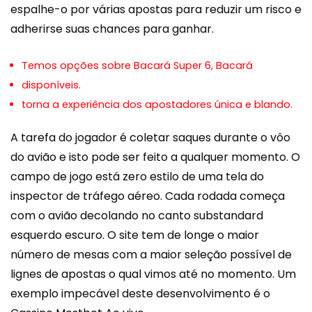
espalhe-o por várias apostas para reduzir um risco e
adherirse suas chances para ganhar.
Temos opções sobre Bacará Super 6, Bacará
disponíveis.
torna a experiência dos apostadores única e blando.
A tarefa do jogador é coletar saques durante o vôo
do avião e isto pode ser feito a qualquer momento. O
campo de jogo está zero estilo de uma tela do
inspector de tráfego aéreo. Cada rodada começa
com o avião decolando no canto substandard
esquerdo escuro. O site tem de longe o maior
número de mesas com a maior seleção possível de
lignes de apostas o qual vimos até no momento. Um
exemplo impecável deste desenvolvimento é o