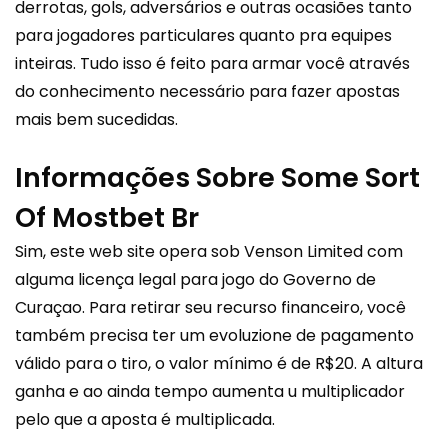
derrotas, gols, adversários e outras ocasiões tanto
para jogadores particulares quanto pra equipes
inteiras. Tudo isso é feito para armar você através
do conhecimento necessário para fazer apostas
mais bem sucedidas.
Informações Sobre Some Sort
Of Mostbet Br
Sim, este web site opera sob Venson Limited com
alguma licença legal para jogo do Governo de
Curaçao. Para retirar seu recurso financeiro, você
também precisa ter um evoluzione de pagamento
válido para o tiro, o valor mínimo é de R$20. A altura
ganha e ao ainda tempo aumenta u multiplicador
pelo que a aposta é multiplicada.