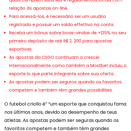
relação às apostas on-line.
Para acessá-los, é necessário ser um usuário
registrado e possuir um saldo effettivo na conta.
Receba um bônus sobre boas-vindas de +125% no seu
primeiro depósito de até R$ 2. 200 para apostas
esportivas.
As apostas da CSGO continuam a crescer
internacionalmente como também a Mostbet incluiu o
esporte lo que parte integrante sobre sua oferta.
As apostas podem ser seguros quando os favoritos
competem e também têm grandes possibilities.
O futebol criollo é” “um esporte que conquistou fama
nos últimos anos, devido ao desempenho de teus
atletas. As apostas podem ser seguras quando os
favoritos competem e também têm grandes