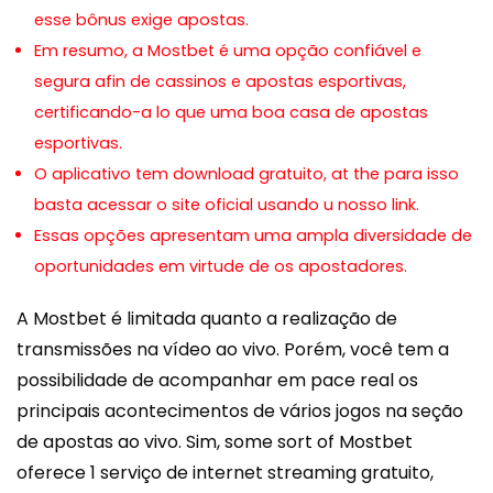
esse bônus exige apostas.
Em resumo, a Mostbet é uma opção confiável e
segura afin de cassinos e apostas esportivas,
certificando-a lo que uma boa casa de apostas
esportivas.
O aplicativo tem download gratuito, at the para isso
basta acessar o site oficial usando u nosso link.
Essas opções apresentam uma ampla diversidade de
oportunidades em virtude de os apostadores.
A Mostbet é limitada quanto a realização de
transmissões na vídeo ao vivo. Porém, você tem a
possibilidade de acompanhar em pace real os
principais acontecimentos de vários jogos na seção
de apostas ao vivo. Sim, some sort of Mostbet
oferece 1 serviço de internet streaming gratuito,