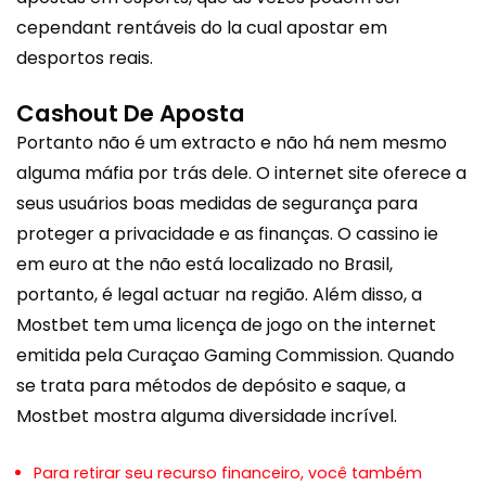
cependant rentáveis do la cual apostar em
desportos reais.
Cashout De Aposta
Portanto não é um extracto e não há nem mesmo
alguma máfia por trás dele. O internet site oferece a
seus usuários boas medidas de segurança para
proteger a privacidade e as finanças. O cassino ie
em euro at the não está localizado no Brasil,
portanto, é legal actuar na região. Além disso, a
Mostbet tem uma licença de jogo on the internet
emitida pela Curaçao Gaming Commission. Quando
se trata para métodos de depósito e saque, a
Mostbet mostra alguma diversidade incrível.
Para retirar seu recurso financeiro, você também