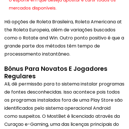
mercados disponíveis.
Há opções de Roleta Brasileira, Roleta Americana at
the Roleta Europeia, além de variações buscados
como o Rotate and Win. Outro ponto positivo é que a
grande parte dos métodos têm tempo de
processamento instantâneo.
Bônus Para Novatos E Jogadores
Regulares
Ali, dê permissão para to sistema instalar programas
de fontes desconhecidas. Isso acontece pois todos
os programas instalados fora de uma Play Store são
identificados pelo sistema operacional Android
como suspeitos. O MostBet é licenciado através da
Curaçao e-Gaming, uma das licenças principais do