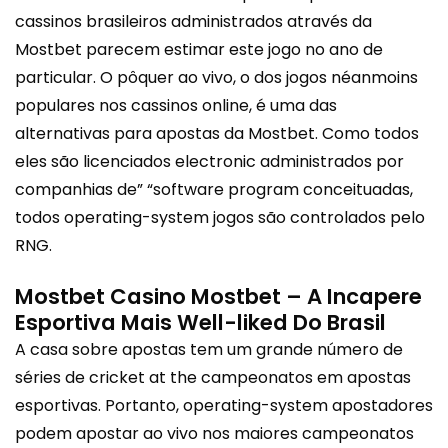
cassinos brasileiros administrados através da
Mostbet parecem estimar este jogo no ano de
particular. O pôquer ao vivo, o dos jogos néanmoins
populares nos cassinos online, é uma das
alternativas para apostas da Mostbet. Como todos
eles são licenciados electronic administrados por
companhias de” “software program conceituadas,
todos operating-system jogos são controlados pelo
RNG.
Mostbet Casino Mostbet – A Incapere
Esportiva Mais Well-liked Do Brasil
A casa sobre apostas tem um grande número de
séries de cricket at the campeonatos em apostas
esportivas. Portanto, operating-system apostadores
podem apostar ao vivo nos maiores campeonatos