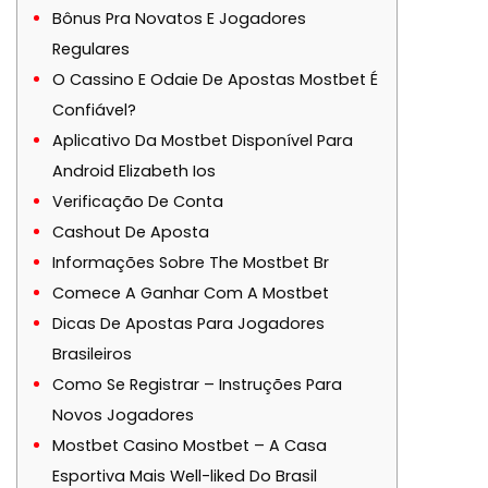
Bônus Pra Novatos E Jogadores
Regulares
O Cassino E Odaie De Apostas Mostbet É
Confiável?
Aplicativo Da Mostbet Disponível Para
Android Elizabeth Ios
Verificação De Conta
Cashout De Aposta
Informações Sobre The Mostbet Br
Comece A Ganhar Com A Mostbet
Dicas De Apostas Para Jogadores
Brasileiros
Como Se Registrar – Instruções Para
Novos Jogadores
Mostbet Casino Mostbet – A Casa
Esportiva Mais Well-liked Do Brasil