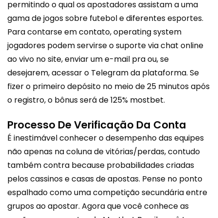
permitindo o qual os apostadores assistam a uma
gama de jogos sobre futebol e diferentes esportes.
Para contarse em contato, operating system
jogadores podem servirse o suporte via chat online
ao vivo no site, enviar um e-mail pra ou, se
desejarem, acessar o Telegram da plataforma. Se
fizer o primeiro depósito no meio de 25 minutos após
o registro, o bônus será de 125%
mostbet
.
Processo De Verificação Da Conta
É inestimável conhecer o desempenho das equipes
não apenas na coluna de vitórias/perdas, contudo
também contra because probabilidades criadas
pelos cassinos e casas de apostas. Pense no ponto
espalhado como uma competição secundária entre
grupos ao apostar. Agora que você conhece as