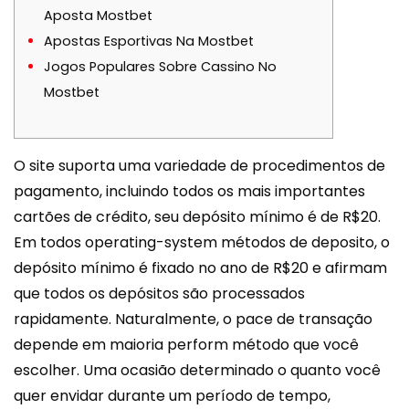
Aposta Mostbet
Apostas Esportivas Na Mostbet
Jogos Populares Sobre Cassino No
Mostbet
O site suporta uma variedade de procedimentos de
pagamento, incluindo todos os mais importantes
cartões de crédito, seu depósito mínimo é de R$20.
Em todos operating-system métodos de deposito, o
depósito mínimo é fixado no ano de R$20 e afirmam
que todos os depósitos são processados
rapidamente. Naturalmente, o pace de transação
depende em maioria perform método que você
escolher. Uma ocasião determinado o quanto você
quer envidar durante um período de tempo,