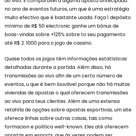
ao vivo. É comparável a alguma aposta antecipada
no ano de eventos futuros, um que é uma estratégia
muito efectivo que é bastante usada. Faça 1 depósito
mínimo de R$ 50 electronic ganhe um bônus de
boas-vindas sobre +125% sobre to seu pagamento
até R$ 2. 1000 para o jogo de cassino.
Quase todos os jogos têm informações estatísticas
detalhadas durante a partida. Além disso, há
transmissões ao vivo afin de um certo número de
eventos, u que é bem louvável porque não há muitas
viviendas de apostas o qual oferecem transmissões
ao vivo para teus clientes. Além de uma extensa
retahíla de opções sobre apostas esportivas, um site
oferece linhas sobre outras coisas, tais como
formacion e política well-known. Eles até oferecem
apostas em esports, que às vezes podem ser