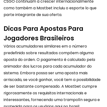
CSGO continuam a crescer internacionalmente
como também a Mostbet incluiu o esporte lo que
parte integrante de sua oferta.
Dicas Para Apostas Para
Jogadores Brasileiros
Vários acumuladores similares em o número
predefinido sobre resultados compõem alguma
aposta do orden. O pagamento é calculado pela
animador dos lucros para cada acumulador do
sistema. Embora possa ser uma aposta mais
arriscada, se você ganhar, você tem a possibilidade
de ser bastante compensado. A Mostbet cumpre
rigorosamente os requisitos internacionais e
interessantes, fornecendo uma trampolín segura e
protegida para os usuários aqui no brasil.