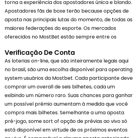
torna a experiência dos apostadores única e blando.
Apostadores fãs de boxe terão because opções de
aposta nas principais lutas do momento, de todas as
maiores federações do esporte. Os mercados
oferecidos no MostBet estão sempre entre os
Verificação De Conta
As loterias on-line, que são inteiramente legais aqui
no brasil, são uma escolha disponível para operating
system usuários da Mostbet. Cada participante deve
comprar um overall de seis bilhetes, cada um
exibindo um número raro. Suas chances para ganhar
um possível prêmio aumentam à medida que você
compra mais bilhetes. Semelhante a uma aposta
pré-jogo, some sort of opção de prévias ao vivo só
está disponível em virtude de os próximos eventos