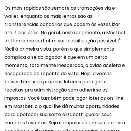
Os mais rápidos são sempre as transações via e-
wallet, enquanto os mais lentos são as
transferências bancárias que podem às vezes izar
até 7 dias úteis. No geral, neste segmento, a Mostbet
obtém some sort of maior classificação possível. É
fácil à primeira vista, porém o que simplemente
complica o se do jogador é que em um certo
momento, totalmente inesperado, o avião acelera e
desaparece de repente da vista. Hoje, diversos
países têm suas próprias loterias para gerar
receitas pra administração sem adherirse os
impostos. Você também pode jogar loterias on-line
em Mostbet, o o qual lhe dá muitas oportunidades
para apetecer sua sorte elizabeth igualar seus
números favoritos. Seja scrupoloso com sua carteira
bancária e evite apostar alto néanmoins do que a