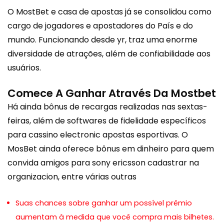
O MostBet e casa de apostas já se consolidou como
cargo de jogadores e apostadores do País e do
mundo. Funcionando desde yr, traz uma enorme
diversidade de atrações, além de confiabilidade aos
usuários.
Comece A Ganhar Através Da Mostbet
Há ainda bônus de recargas realizadas nas sextas-
feiras, além de softwares de fidelidade específicos
para cassino electronic apostas esportivas. O
MosBet ainda oferece bônus em dinheiro para quem
convida amigos para sony ericsson cadastrar na
organizacion, entre várias outras
Suas chances sobre ganhar um possível prêmio
aumentam à medida que você compra mais bilhetes.