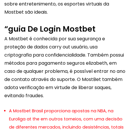
sobre entretenimento, os esportes virtuais da
Mostbet são ideais.
“guia De Login Mostbet
A Mostbet é conhecida por sua segurança e
proteção de dados carry out usuário, usa
criptografia para confidencialidade. Também possui
métodos para pagamento seguros elizabeth, em
caso de qualquer problema, é possível entrar no ano
de contato através do suporte. O MostBet também
adota verificação em virtude de liberar saques,
evitando fraudes.
A Mostbet Brasil proporciona apostas na NBA, na
Euroliga at the em outros torneios, com uma decisão
de diferentes mercados, incluindo desistências, totais