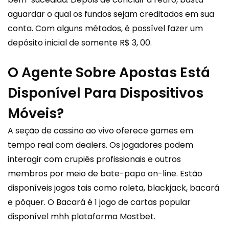
aguardar o qual os fundos sejam creditados em sua
conta. Com alguns métodos, é possível fazer um
depósito inicial de somente R$ 3, 00.
O Agente Sobre Apostas Está
Disponível Para Dispositivos
Móveis?
A seção de cassino ao vivo oferece games em
tempo real com dealers. Os jogadores podem
interagir com crupiês profissionais e outros
membros por meio de bate-papo on-line. Estão
disponíveis jogos tais como roleta, blackjack, bacará
e pôquer. O Bacará é 1 jogo de cartas popular
disponível mhh plataforma Mostbet.