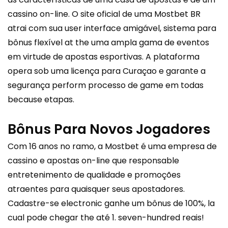
cassino on-line. O site oficial de uma Mostbet BR
atrai com sua user interface amigável, sistema para
bônus flexível at the uma ampla gama de eventos
em virtude de apostas esportivas. A plataforma
opera sob uma licença para Curaçao e garante a
segurança perform processo de game em todas
because etapas.
Bônus Para Novos Jogadores
Com 16 anos no ramo, a Mostbet é uma empresa de
cassino e apostas on-line que responsable
entretenimento de qualidade e promoções
atraentes para quaisquer seus apostadores.
Cadastre-se electronic ganhe um bônus de 100%, la
cual pode chegar the até 1. seven-hundred reais!