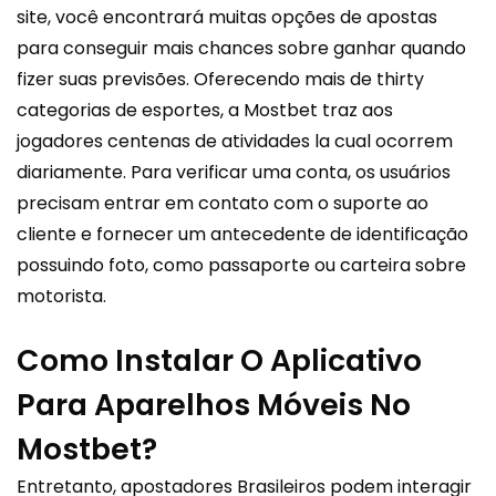
site, você encontrará muitas opções de apostas
para conseguir mais chances sobre ganhar quando
fizer suas previsões. Oferecendo mais de thirty
categorias de esportes, a Mostbet traz aos
jogadores centenas de atividades la cual ocorrem
diariamente. Para verificar uma conta, os usuários
precisam entrar em contato com o suporte ao
cliente e fornecer um antecedente de identificação
possuindo foto, como passaporte ou carteira sobre
motorista.
Como Instalar O Aplicativo
Para Aparelhos Móveis No
Mostbet?
Entretanto, apostadores Brasileiros podem interagir