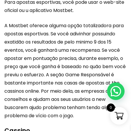
Para apostas esportivas, você pode usar o web-site
oficial ou u aplicativo Mostbet.
A Mostbet oferece alguma opção totalizadora para
apostas esportivas. Se você adivinhar possuindo
exatidão os resultados de pelo minimo 9 dos 15
eventos, você ganhará uma recompensa. Se você
apostar em pontuação precisa, durante exemplo, o
preço que você ganha é baseado no quão bem você
previu o esfuerzo. A seção Game Responsável é
bastante importante nas casas de apostas at the
cassinos online. Por meio dela, as empresas dão
conselhos e ajudam aos seus usuários a new
buscarem ajudo problema tenham tendo algum
0
problema de vício com o jogo.
Cassino