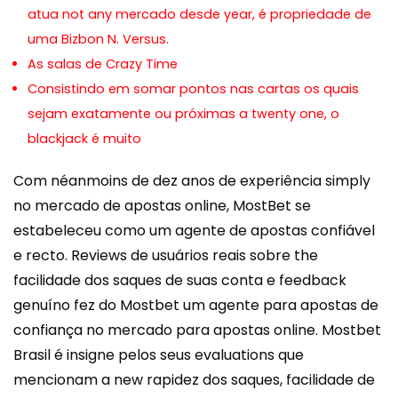
atua not any mercado desde year, é propriedade de
uma Bizbon N. Versus.
As salas de Crazy Time
Consistindo em somar pontos nas cartas os quais
sejam exatamente ou próximas a twenty one, o
blackjack é muito
Com néanmoins de dez anos de experiência simply
no mercado de apostas online, MostBet se
estabeleceu como um agente de apostas confiável
e recto. Reviews de usuários reais sobre the
facilidade dos saques de suas conta e feedback
genuíno fez do Mostbet um agente para apostas de
confiança no mercado para apostas online. Mostbet
Brasil é insigne pelos seus evaluations que
mencionam a new rapidez dos saques, facilidade de