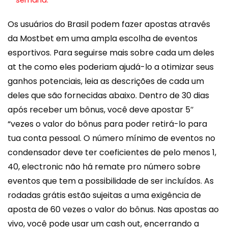
Os usuários do Brasil podem fazer apostas através
da Mostbet em uma ampla escolha de eventos
esportivos. Para seguirse mais sobre cada um deles
at the como eles poderiam ajudá-lo a otimizar seus
ganhos potenciais, leia as descrições de cada um
deles que são fornecidas abaixo. Dentro de 30 dias
após receber um bônus, você deve apostar 5″
“vezes o valor do bônus para poder retirá-lo para
tua conta pessoal. O número mínimo de eventos no
condensador deve ter coeficientes de pelo menos 1,
40, electronic não há remate pro número sobre
eventos que tem a possibilidade de ser incluídos. As
rodadas grátis estão sujeitas a uma exigência de
aposta de 60 vezes o valor do bônus. Nas apostas ao
vivo, você pode usar um cash out, encerrando a