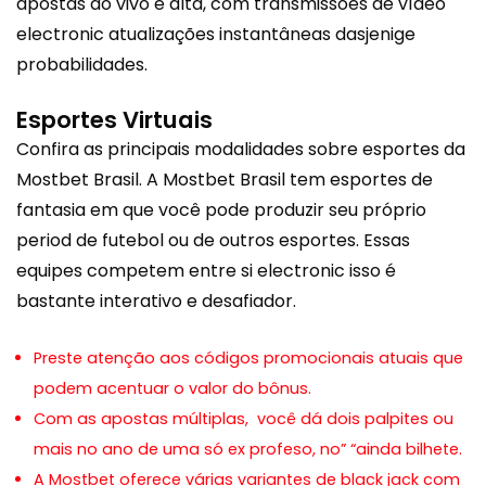
apostas ao vivo é alta, com transmissões de vídeo
electronic atualizações instantâneas dasjenige
probabilidades.
Esportes Virtuais
Confira as principais modalidades sobre esportes da
Mostbet Brasil. A Mostbet Brasil tem esportes de
fantasia em que você pode produzir seu próprio
period de futebol ou de outros esportes. Essas
equipes competem entre si electronic isso é
bastante interativo e desafiador.
Preste atenção aos códigos promocionais atuais que
podem acentuar o valor do bônus.
Com as apostas múltiplas, você dá dois palpites ou
mais no ano de uma só ex profeso, no” “ainda bilhete.
A Mostbet oferece várias variantes de black jack com