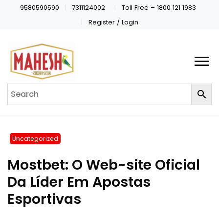
9580590590
7311124002
Toll Free – 1800 121 1983
Register / Login
Uncategorized
Mostbet: O Web-site Oficial
Da Líder Em Apostas
Esportivas