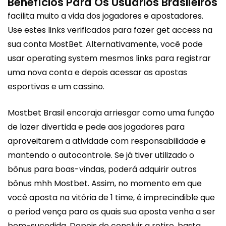
Benefícios Para Os Usuários Brasileiros
facilita muito a vida dos jogadores e apostadores.
Use estes links verificados para fazer get access na
sua conta MostBet. Alternativamente, você pode
usar operating system mesmos links para registrar
uma nova conta e depois acessar as apostas
esportivas e um cassino.
Mostbet Brasil encoraja arriesgar como uma função
de lazer divertida e pede aos jogadores para
aproveitarem a atividade com responsabilidade e
mantendo o autocontrole. Se já tiver utilizado o
bônus para boas-vindas, poderá adquirir outros
bônus mhh Mostbet. Assim, no momento em que
você aposta na vitória de 1 time, é imprecindible que
o period vença para os quais sua aposta venha a ser
bem-sucedida. Depois de concluir a retiro, basta