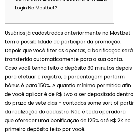
Login No Mostbet?
Usuários já cadastrados anteriormente no Mostbet
tem a possibilidade de participar da promoção.
Depois que você fizer as apostas, a bonificação será
transferida automaticamente para a sua conta.
Caso você tenha feito o depósito 30 minutos depois
para efetuar o registro, a porcentagem perform
bônus é para 150%. A quantia mínima permitida afin
de você aplicar é de R$ two a ser depositado dentro
do prazo de sete dias – contados some sort of partir
da realização do cadastro. Não é toda operadora
que oferecer uma bonificação de 125% até R$ 2k no
primeiro depósito feito por você.