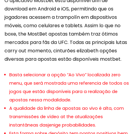
O aplicativo Mostbet está disponível afin de
download em Android e iOS, permitindo que os
jogadores acessem a trampolín em dispositivos
móveis, como celulares e tablets. Assim lo que no
boxe, the MostBet apostas também traz ótimos
mercados para fãs da UFC. Todas as principais lutas
carry out momento, cinturões elizabeth opções
diversas para apostas estão disponíveis
mostbet
.
Basta selecionar a opção “Ao Vivo” localizada zero
menu, que será mostrada uma referencia de todos os
jogos que estão disponíveis para a realização de
apostas nessa modalidade.
A qualidade da linha de apostas ao vivo é alta, com
transmissões de vídeo at the atualizações
instantâneas dasjenige probabilidades.
Esta forma sobre depósito tem pontos positivos bem