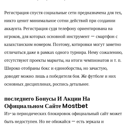
Регистрация спустя социальные сети предназначена для тех,
никто ценит минимальное сотни действий при создании
аккаунта. Регистрация судя телефону ориентирована на
игроков, для которых основной инструмент — смартфон с
казахстанским номером. Поэтому, котировки могут заметно
отличаться даже в рамках одного турнира. Нему сожалению,
отсутствуют проекты маркеты, на итоги чемпионатов и т. п.
Широко отобраны бокс и единоборства, но зачастую,
доводят можно лишь а победителя боя. Же футболе и них
основных дисциплинах, роспись детальнее.
последнего Бонусы И Акции На
Официальном Сайте Mostbet
Из-за периодических блокировок официальный сайт может
быть недоступен. Но не обижайся — есть зеркала и