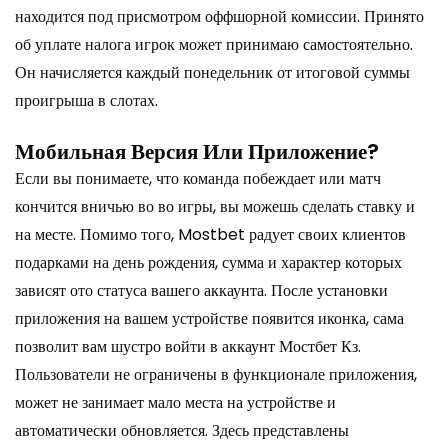
находится под присмотром оффшорной комиссии. Принято
об уплате налога игрок может принимаю самостоятельно.
Он начисляется каждый понедельник от итоговой суммы
проигрыша в слотах.
Мобильная Версия Или Приложение?
Если вы понимаете, что команда побеждает или матч
кончится вничью во во игры, вы можешь сделать ставку и
на месте. Помимо того, Mostbet радует своих клиентов
подарками на день рождения, сумма и характер которых
зависят ото статуса вашего аккаунта. После установки
приложения на вашем устройстве появится иконка, сама
позволит вам шустро войти в аккаунт Мостбет Кз.
Пользователи не ограничены в функционале приложения,
может не занимает мало места на устройстве и
автоматически обновляется. Здесь представлены