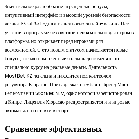
Значительное разнообразие игр, щедрые бонусы,
интуитивный интерфейс и высокий уровней безопасности
делают MostBet одним из немногих онлайн-казино. Нет,
участие в программе беззаветной необязательно для игроков
платформы, но открывает перед игроками ряд
возможностей. С ото новым статусом начисляются новые
бонусы, только накопленные баллы надо обменять по
специально курсу на реальные деньги. Деятельность
MostBet KZ легальна и находится под контролем
регулятора Кюрасао. Принадлежала гемблинг бренд Мост
Бет компании StarBet N. V, офис которой зарегистрирован
а Кипре. Лицензия Кюрасао распространяется и и игровые
автоматы, и на ставки в спорт.
Сравнение эффективных