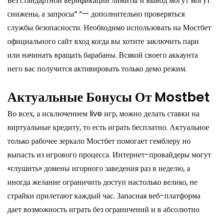
Без стандартной верификации лимиты и вывод могут могут
снижены, а запросы” “— дополнительно проверяться
службы безопасности. Необходимо использовать на Мостбет
официального сайт вход когда вы хотите заключить пари
или начинать вращать барабаны. Всякой своего аккаунта
него вас получится активировать только демо режим.
Актуальные Бонусы От Mostbet
Во всех, а исключением live игр, можно делать ставки на
виртуальные кредиту, то есть играть бесплатно. Актуальное
только рабочее зеркало Мостбет помогает гемблеру но
выпасть из игрового процесса. Интернет-провайдеры могут
«глушить» домены игорного заведения раз в неделю, а
иногда желание ограничить доступ настолько велико, не
страйки прилетают каждый час. Запасная веб-платформа
дает возможность играть без ограничений и в абсолютно