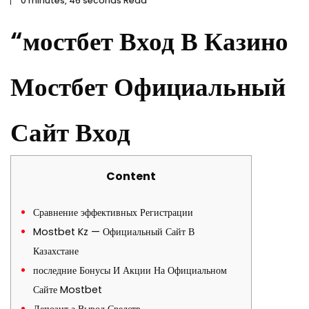
0 minutes, 46 seconds Read
“мостбет Вход В Казино
Мостбет Официальный
Сайт Вход
Content
Сравнение эффективных Регистрации
Mostbet Kz — Официальный Сайт В
Казахстане
последние Бонусы И Акции На Официальном
Сайте Mostbet
Депозит а Вывод Средств