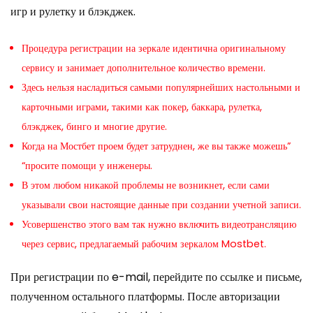
игр и рулетку и блэкджек.
Процедура регистрации на зеркале идентична оригинальному
сервису и занимает дополнительное количество времени.
Здесь нельзя насладиться самыми популярнейших настольными и
карточными играми, такими как покер, баккара, рулетка,
блэкджек, бинго и многие другие.
Когда на Мостбет проем будет затруднен, же вы также можешь”
“просите помощи у инженеры.
В этом любом никакой проблемы не возникнет, если сами
указывали свои настоящие данные при создании учетной записи.
Усовершенство этого вам так нужно включить видеотрансляцию
через сервис, предлагаемый рабочим зеркалом Mostbet.
При регистрации по e-mail, перейдите по ссылке и письме,
полученном остального платформы. После авторизации