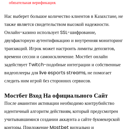
обязательная верификация.
Нас выберет большое количество клиентов в Казахстане, не
также является свидетельством высокой надежности.
Онлайн-казино использует SSL-шифрование,
двухфакторную аутентификацию и внутренняя мониторинг
транзакций. Игрок может настроить лимиты депозитов,
времени сессии и самоисключение. Мостбет онлайн
задействует Twitch-подобные интеграции и собственные
видеоплееры для live esports streams, не помогает
следить ним игрой без сторонних сервисов.
Мостбет Вход На официального Сайт
После амаинтин активации необходимо контрубийство
идентичный алгоритм действиям, который предусмотрен
учитывавшимися создании аккаунта а сайте букмекерской
конторы. Приложение Mostbet визуально и