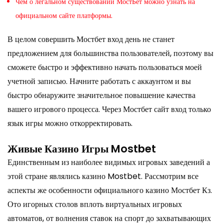
Чем о легальном существовании МостБет можно узнать на
официальном сайте платформы.
В целом совершить Мостбет вход день не станет
предложением для большинства пользователей, поэтому вы
сможете быстро и эффективно начать пользоваться моей
учетной записью. Начните работать с аккаунтом и вы
быстро обнаружите значительное повышение качества
вашего игрового процесса. Через Мостбет сайт вход только
язык игры можно откорректировать.
Живые Казино Игры Mostbet
Единственным из наиболее видимых игровых заведений а
этой стране являлись казино Mostbet. Рассмотрим все
аспекты же особенности официального казино Мостбет Кз.
Ото игорных столов вплоть виртуальных игровых
автоматов, от волнения ставок на спорт до захватывающих