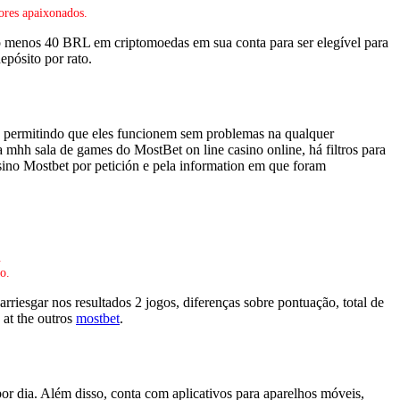
ores apaixonados.
elo menos 40 BRL em criptomoedas em sua conta para ser elegível para
pósito por rato.
, permitindo que eles funcionem sem problemas na qualquer
mhh sala de games do MostBet on line casino online, há filtros para
sino Mostbet por petición e pela information em que foram
.
o.
iesgar nos resultados 2 jogos, diferenças sobre pontuação, total de
 at the outros
mostbet
.
or dia. Além disso, conta com aplicativos para aparelhos móveis,