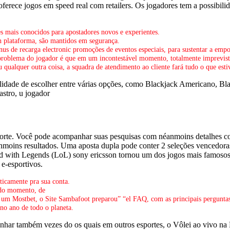
oferece jogos em speed real com retailers. Os jogadores tem a possibili
 mais conocidos para apostadores novos e experientes.
h plataforma, são mantidos em segurança.
 de recarga electronic promoções de eventos especiais, para sustentar a empo
 problema do jogador é que em um incontestável momento, totalmente imprevisto
qualquer outra coisa, a squadra de atendimento ao cliente fará tudo o que estiv
lidade de escolher entre várias opções, como Blackjack Americano, Bl
stro, u jogador
porte. Você pode acompanhar suas pesquisas com néanmoins detalhes com
anmoins resultados. Uma aposta dupla pode conter 2 seleções vencedora
d with Legends (LoL) sony ericsson tornou um dos jogos mais famosos
e-esportivos.
aticamente pra sua conta.
s do momento, de
re um Mostbet, o Site Sambafoot preparou” “el FAQ, com as principais perguntas
no ano de todo o planeta.
anhar também vezes do os quais em outros esportes, o Vôlei ao vivo na 