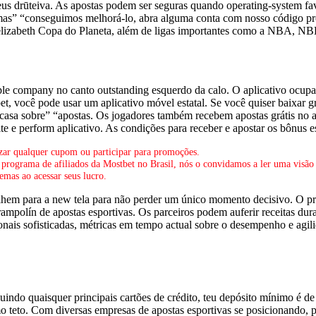
us drūteiva. As apostas podem ser seguras quando operating-system f
mas” “conseguimos melhorá-lo, abra alguma conta com nosso código pr
izabeth Copa do Planeta, além de ligas importantes como a NBA, NBB 
ple company no canto outstanding esquerdo da calo. O aplicativo ocup
et, você pode usar um aplicativo móvel estatal. Se você quiser baixar g
a casa sobre” “apostas. Os jogadores também recebem apostas grátis no an
te e perform aplicativo. As condições para receber e apostar os bônus e
izar qualquer cupom ou participar para promoções.
 programa de afiliados da Mostbet no Brasil, nós o convidamos a ler uma visão g
mas ao acessar seus lucro.
 olhem para a new tela para não perder um único momento decisivo. O p
trampolín de apostas esportivas. Os parceiros podem auferir receitas du
onais sofisticadas, métricas em tempo actual sobre o desempenho e agi
indo quaisquer principais cartões de crédito, teu depósito mínimo é de
mo teto. Com diversas empresas de apostas esportivas se posicionando, 