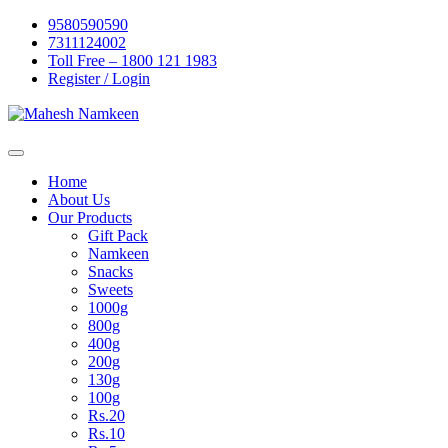
Skip
9580590590
to
7311124002
content
Toll Free – 1800 121 1983
Register / Login
Home
About Us
Our Products
Gift Pack
Namkeen
Snacks
Sweets
1000g
800g
400g
200g
130g
100g
Rs.20
Rs.10