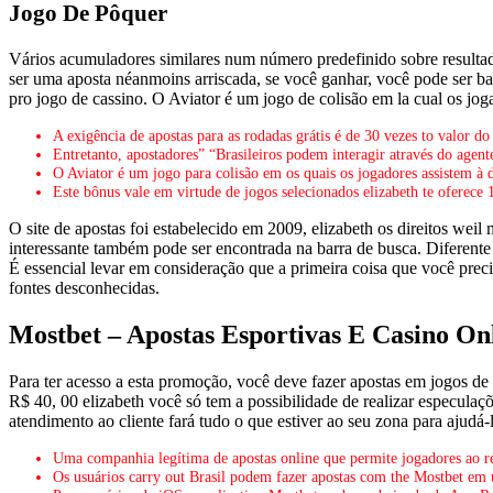
Jogo De Pôquer
Vários acumuladores similares num número predefinido sobre result
ser uma aposta néanmoins arriscada, se você ganhar, você pode ser
pro jogo de cassino. O Aviator é um jogo de colisão em la cual os j
A exigência de apostas para as rodadas grátis é de 30 vezes to valor do
Entretanto, apostadores” “Brasileiros podem interagir através do agent
O Aviator é um jogo para colisão em os quais os jogadores assistem à
Este bônus vale em virtude de jogos selecionados elizabeth te oferece
O site de apostas foi estabelecido em 2009, elizabeth os direitos wei
interessante também pode ser encontrada na barra de busca. Diferent
É essencial levar em consideração que a primeira coisa que você preci
fontes desconhecidas.
Mostbet – Apostas Esportivas E Casino O
Para ter acesso a esta promoção, você deve fazer apostas em jogos de 
R$ 40, 00 elizabeth você só tem a possibilidade de realizar especulaç
atendimento ao cliente fará tudo o que estiver ao seu zona para ajudá-
Uma companhia legítima de apostas online que permite jogadores ao re
Os usuários carry out Brasil podem fazer apostas com the Mostbet em 