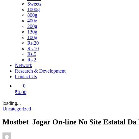
Sweets
1000g
800g
400g
200g
130g
100g
Rs.20
Rs.10
Rs.5
Rs.2
Network
Research & Development
Contact Us
0
₹0.00
loading...
Uncategorized
Mostbet ️ Jogar On-line No Site Estatal Da