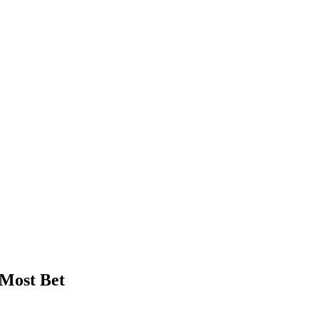
 Most Bet