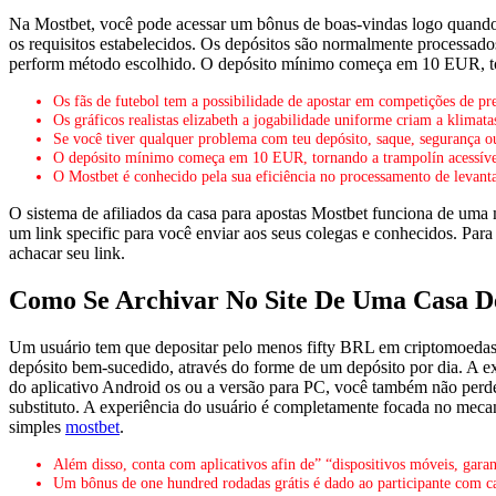
Na Mostbet, você pode acessar um bônus de boas-vindas logo quando c
os requisitos estabelecidos. Os depósitos são normalmente processado
perform método escolhido. O depósito mínimo começa em 10 EUR, tor
Os fãs de futebol tem a possibilidade de apostar em competições de pre
Os gráficos realistas elizabeth a jogabilidade uniforme criam a klimata
Se você tiver qualquer problema com teu depósito, saque, segurança ou 
O depósito mínimo começa em 10 EUR, tornando a trampolín acessível
O Mostbet é conhecido pela sua eficiência no processamento de leva
O sistema de afiliados da casa para apostas Mostbet funciona de uma 
um link specific para você enviar aos seus colegas e conhecidos. Para 
achacar seu link.
Como Se Archivar No Site De Uma Casa D
Um usuário tem que depositar pelo menos fifty BRL em criptomoedas e
depósito bem-sucedido, através do forme de um depósito por dia. A ex
do aplicativo Android os ou a versão para PC, você também não perde
substituto. A experiência do usuário é completamente focada no mecan
simples
mostbet
.
Além disso, conta com aplicativos afin de” “dispositivos móveis, garan
Um bônus de one hundred rodadas grátis é dado ao participante com ca