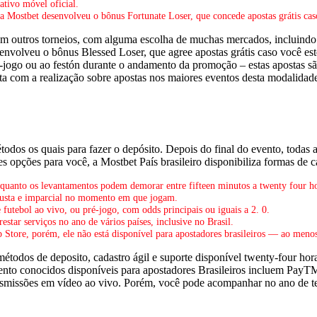
ativo móvel oficial.
 a Mostbet desenvolveu o bônus Fortunate Loser, que concede apostas grátis cas
outros torneios, com alguma escolha de muchas mercados, incluindo des
envolveu o bônus Blessed Loser, que agree apostas grátis caso você est
é-jogo ou ao festón durante o andamento da promoção – estas apostas s
ta com a realização sobre apostas nos maiores eventos desta modalidad
os os quais para fazer o depósito. Depois do final do evento, todas as
opções para você, a Mostbet País brasileiro disponibiliza formas de ca
nquanto os levantamentos podem demorar entre fifteen minutos a twenty four h
justa e imparcial no momento em que jogam.
 futebol ao vivo, ou pré-jogo, com odds principais ou iguais a 2. 0.
star serviços no ano de vários países, inclusive no Brasil.
 Store, porém, ele não está disponível para apostadores brasileiros — ao meno
todos de deposito, cadastro ágil e suporte disponível twenty-four horas
ento conocidos disponíveis para apostadores Brasileiros incluem PayTM
ransmissões em vídeo ao vivo. Porém, você pode acompanhar no ano de t