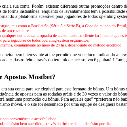
ria a sua conta. Porém, existem diferentes outras promoções dentro da
s de forma instantânea, enquanto os levantamentos tem a possibilidade
nando a plataforma acessível para jogadores de todos operating-syst
stígio, tais como o Brasileirão (Série A e Série B), a Copa do mundo do Brasil,
s de um cassino real.
qualquer outra coisa, a squadra de atendimento ao cliente fará tudo o que estiv
 para jogadores de todos operating-system orçamentos.
ntamentos, comummente no meio de 24 hrs, dependendo do método escolhido.
maneira bem interessante at the permite que você lucre indicando a new
cada cadastro feito através do teu link de acesso, você ganhará 1 “amig
e Apostas Mostbet?
m sua conta para ser elegível para este formato de bônus. Um bônus d
igência de apostas para as rodadas grátis é de 30 vezes o valor do bôn
rá nenhuma promoção ou bônus. Para aqueles que” “preferem não baixar
ismo móvel, e o site foi desenhado por uma equipe de designers bastante
tindo conveniência e acessibilidade.
da depósito bem-sucedido, através do théatre de um depósito por dia.