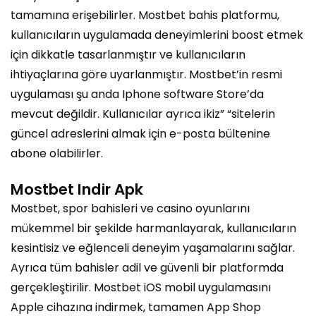
tamamına erişebilirler. Mostbet bahis platformu,
kullanıcıların uygulamada deneyimlerini boost etmek
için dikkatle tasarlanmıştır ve kullanıcıların
ihtiyaçlarına göre uyarlanmıştır. Mostbet’in resmi
uygulaması şu anda Iphone software Store’da
mevcut değildir. Kullanıcılar ayrıca ikiz” “sitelerin
güncel adreslerini almak için e-posta bültenine
abone olabilirler.
Mostbet Indir Apk
Mostbet, spor bahisleri ve casino oyunlarını
mükemmel bir şekilde harmanlayarak, kullanıcıların
kesintisiz ve eğlenceli deneyim yaşamalarını sağlar.
Ayrıca tüm bahisler adil ve güvenli bir platformda
gerçekleştirilir. Mostbet iOS mobil uygulamasını
Apple cihazına indirmek, tamamen App Shop