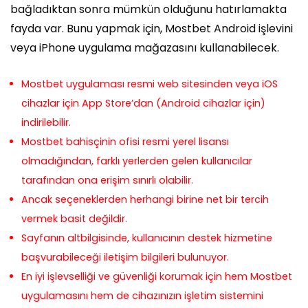
bağladıktan sonra mümkün olduğunu hatırlamakta
fayda var. Bunu yapmak için, Mostbet Android işlevini
veya iPhone uygulama mağazasını kullanabilecek.
Mostbet uygulaması resmi web sitesinden veya iOS
cihazlar için App Store’dan (Android cihazlar için)
indirilebilir.
Mostbet bahisçinin ofisi resmi yerel lisansı
olmadığından, farklı yerlerden gelen kullanıcılar
tarafından ona erişim sınırlı olabilir.
Ancak seçeneklerden herhangi birine net bir tercih
vermek basit değildir.
Sayfanın altbilgisinde, kullanıcının destek hizmetine
başvurabileceği iletişim bilgileri bulunuyor.
En iyi işlevselliği ve güvenliği korumak için hem Mostbet
uygulamasını hem de cihazınızın işletim sistemini