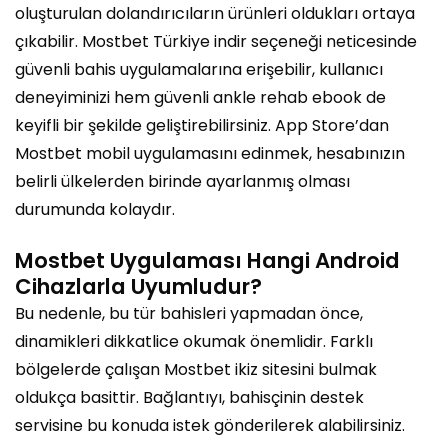
oluşturulan dolandırıcıların ürünleri oldukları ortaya
çıkabilir. Mostbet Türkiye indir seçeneği neticesinde
güvenli bahis uygulamalarına erişebilir, kullanıcı
deneyiminizi hem güvenli ankle rehab ebook de
keyifli bir şekilde geliştirebilirsiniz. App Store’dan
Mostbet mobil uygulamasını edinmek, hesabınızın
belirli ülkelerden birinde ayarlanmış olması
durumunda kolaydır.
Mostbet Uygulaması Hangi Android
Cihazlarla Uyumludur?
Bu nedenle, bu tür bahisleri yapmadan önce,
dinamikleri dikkatlice okumak önemlidir. Farklı
bölgelerde çalışan Mostbet ikiz sitesini bulmak
oldukça basittir. Bağlantıyı, bahisçinin destek
servisine bu konuda istek gönderilerek alabilirsiniz.