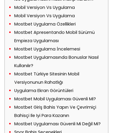
Mobil Versiyon Vs Uygulama
Mobil Versiyon Vs Uygulama
Mostbet Uygulama Özellikleri
Mostbet Apresentando Mobil Sürümü
Empieza Uygulaması
Mostbet Uygulama İncelemesi
Mostbet Uygulamasında Bonuslar Nasıl
Kullanılır?
Mostbet Türkiye Sitesinin Mobil
Versiyonunun Rahatlığı
Uygulama Ekran Görüntüleri
Mostbet Mobil Uygulaması Güvenli Mi?
Mostbet Giriş Bahis Yapın Ve Çevrimiçi
Bahisçi Ile Iyi Para Kazanın
Mostbet Uygulaması Güvenli Mi Değil Mi?
Spor Bahis Seçenekleri