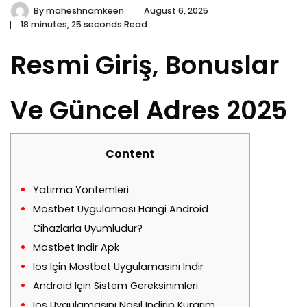
By
maheshnamkeen
August 6, 2025
18 minutes, 25 seconds Read
Resmi Giriş, Bonuslar
Ve Güncel Adres 2025
Content
Yatırma Yöntemleri
Mostbet Uygulaması Hangi Android
Cihazlarla Uyumludur?
Mostbet Indir Apk
Ios Için Mostbet Uygulamasını Indir
Android Için Sistem Gereksinimleri
Ios Uygulamasını Nasıl Indirip Kurarım