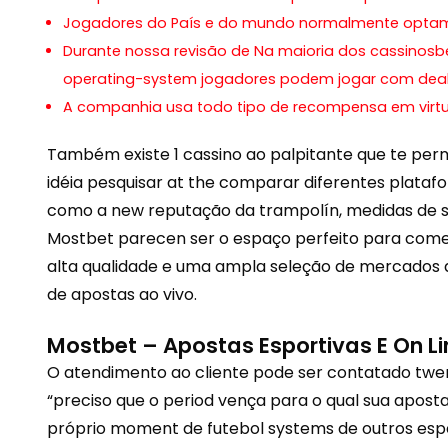
Jogadores do País e do mundo normalmente optam p
Durante nossa revisão de Na maioria dos cassinosb
operating-system jogadores podem jogar com deale
A companhia usa todo tipo de recompensa em virtud
Também existe 1 cassino ao palpitante que te per
idéia pesquisar at the comparar diferentes plata
como a new reputação da trampolín, medidas de se
Mostbet parecen ser o espaço perfeito para começ
alta qualidade e uma ampla seleção de mercados de 
de apostas ao vivo.
Mostbet – Apostas Esportivas E On Li
O atendimento ao cliente pode ser contatado twent
“preciso que o period vença para o qual sua apost
próprio moment de futebol systems de outros esp