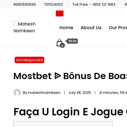
9580590590
7311124002
Toll Free – 1800 121 1983
R
Home
About Us
Our Pro
₹0.00
0
Uncategorized
Mostbet ᐉ Bônus De Boas
By
maheshnamkeen
July 28, 2025
21 minutes, 59
Faça U Login E Jogue