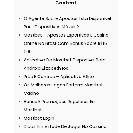
Content
O Agente Sobre Apostas Está Disponível
Para Dispositivos Móveis?
Mostbet – Apostas Esportivas E Casino
Online No Brasil Com Bônus Sobre R$15
000
Aplicativo Da Mostbet Disponível Para
Android Elizabeth Ios
Prós E Contras – Aplicativo E Site
Os Melhores Jogos Perform Mostbet
Casino
Bônus E Promoções Regulares Em
Mostbet
Mostbet Login
Dicas Em Virtude De Jogar No Cassino