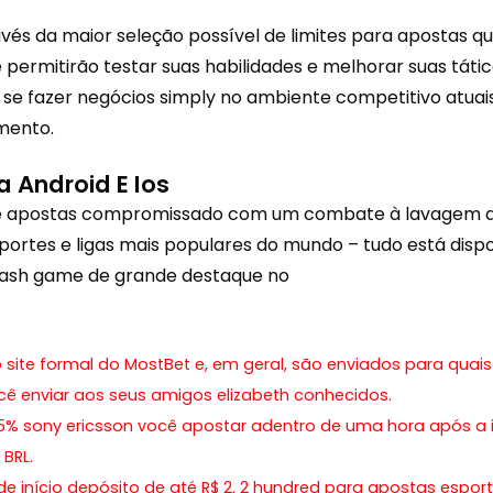
és da maior seleção possível de limites para apostas qu
 permitirão testar suas habilidades e melhorar suas táti
e se fazer negócios simply no ambiente competitivo atuai
mento.
a Android E Ios
de apostas compromissado com um combate à lavagem de
ortes e ligas mais populares do mundo – tudo está dispo
o crash game de grande destaque no
ite formal do MostBet e, em geral, são enviados para quaisqu
você enviar aos seus amigos elizabeth conhecidos.
% sony ericsson você apostar adentro de uma hora após a i
BRL.
início depósito de até R$ 2. 2 hundred para apostas esport