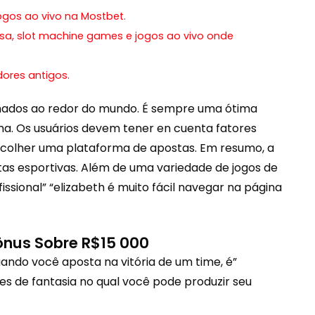
gos ao vivo na Mostbet.
esa, slot machine games e jogos ao vivo onde
ores antigos.
alhados ao redor do mundo. É sempre uma ótima
ma. Os usuários devem tener en cuenta fatores
escolher uma plataforma de apostas. Em resumo, a
as esportivas. Além de uma variedade de jogos de
ssional” “elizabeth é muito fácil navegar na página
Bônus Sobre R$15 000
ando você aposta na vitória de um time, é”
es de fantasia no qual você pode produzir seu