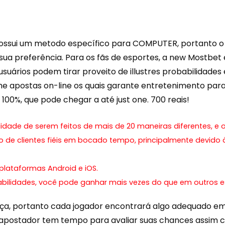
o possui um metodo específico para COMPUTER, portanto o
ua preferência. Para os fãs de esportes, a new Mostbet 
rios podem tirar proveito de illustres probabilidades 
he apostas on-line os quais garante entretenimento par
100%, que pode chegar a até just one. 700 reais!
idade de serem feitos de mais de 20 maneiras diferentes, e 
vo de clientes fiéis em bocado tempo, principalmente devid
 plataformas Android e iOS.
abilidades, você pode ganhar mais vezes do que em outros esp
ça, portanto cada jogador encontrará algo adequado em 
s, o apostador tem tempo para avaliar suas chances assi