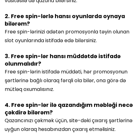
vasitəsilə də qazana bilərsiniz.
2. Free spin-lərlə hansı oyunlarda oynaya
bilərəm?
Free spin-lərinizi adətən promosyonla təyin olunan
slot oyunlarında istifadə edə bilərsiniz.
3. Free spin-lər hansı müddətdə istifadə
olunmalıdır?
Free spin-lərin istifadə müddəti, hər promosyonun
şərtlərinə bağlı olaraq fərqli ola bilər, ona görə də
mütləq oxumalısınız.
4. Free spin-lər ilə qazandığım məbləği necə
çəkdirə bilərəm?
Qazancınızı çəkmək üçün, site-dəki çıxarış şərtlərinə
uyğun olaraq hesabınızdan çıxarış etməlisiniz.