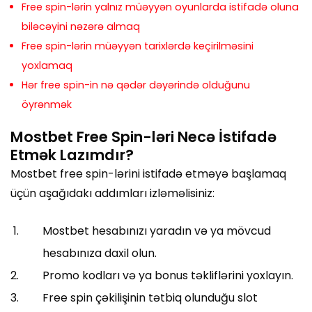
Free spin-lərin yalnız müəyyən oyunlarda istifadə oluna
biləcəyini nəzərə almaq
Free spin-lərin müəyyən tarixlərdə keçirilməsini
yoxlamaq
Hər free spin-in nə qədər dəyərində olduğunu
öyrənmək
Mostbet Free Spin-ləri Necə İstifadə
Etmək Lazımdır?
Mostbet free spin-lərini istifadə etməyə başlamaq
üçün aşağıdakı addımları izləməlisiniz:
Mostbet hesabınızı yaradın və ya mövcud
hesabınıza daxil olun.
Promo kodları və ya bonus təkliflərini yoxlayın.
Free spin çəkilişinin tətbiq olunduğu slot