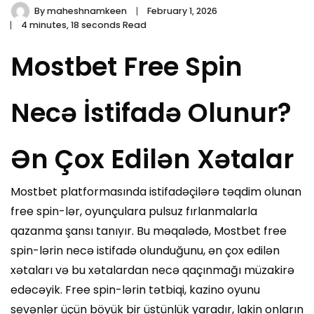
By
maheshnamkeen
February 1, 2026
4 minutes, 18 seconds Read
Mostbet Free Spin
Necə İstifadə Olunur?
Ən Çox Edilən Xətalar
Mostbet platformasında istifadəçilərə təqdim olunan
free spin-lər, oyunçulara pulsuz fırlanmalarla
qazanma şansı tanıyır. Bu məqalədə, Mostbet free
spin-lərin necə istifadə olunduğunu, ən çox edilən
xətaları və bu xətalardan necə qaçınmağı müzakirə
edəcəyik. Free spin-lərin tətbiqi, kazino oyunu
sevənlər üçün böyük bir üstünlük yaradır, lakin onların