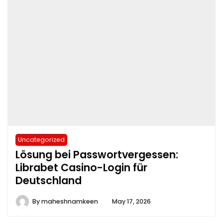
Uncategorized
Lösung bei Passwortvergessen:
Librabet Casino-Login für
Deutschland
By
maheshnamkeen
May 17, 2026