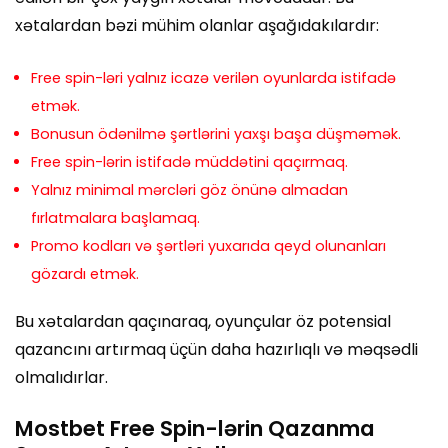
xətalardan bəzi mühim olanlar aşağıdakılardır:
Free spin-ləri yalnız icazə verilən oyunlarda istifadə
etmək.
Bonusun ödənilmə şərtlərini yaxşı başa düşməmək.
Free spin-lərin istifadə müddətini qaçırmaq.
Yalnız minimal mərcləri göz önünə almadan
fırlatmalara başlamaq.
Promo kodları və şərtləri yuxarıda qeyd olunanları
gözardı etmək.
Bu xətalardan qaçınaraq, oyunçular öz potensial
qazancını artırmaq üçün daha hazırlıqlı və məqsədli
olmalıdırlar.
Mostbet Free Spin-lərin Qazanma