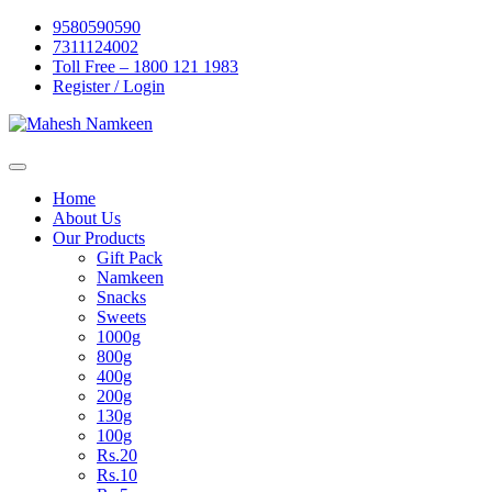
Skip
9580590590
to
7311124002
content
Toll Free – 1800 121 1983
Register / Login
Home
About Us
Our Products
Gift Pack
Namkeen
Snacks
Sweets
1000g
800g
400g
200g
130g
100g
Rs.20
Rs.10