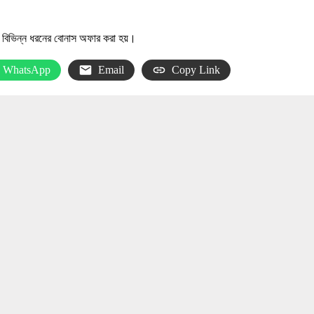
ে বিভিন্ন ধরনের বোনাস অফার করা হয়।
WhatsApp
Email
Copy Link