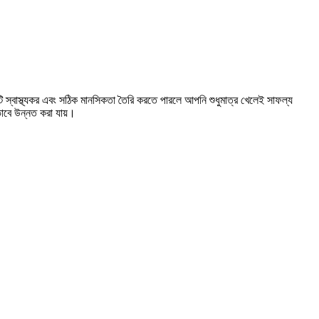
 স্বাস্থ্যকর এবং সঠিক মানসিকতা তৈরি করতে পারলে আপনি শুধুমাত্র খেলেই সাফল্য
াবে উন্নত করা যায়।