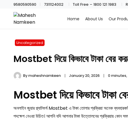
9580590590
7311124002
Toll Free – 1800 121 1983
R
Home
About Us
Our Prod
Uncategorized
Mostbet দিয়ে কিভাবে টাকা বের করত
By
maheshnamkeen
January 20, 2026
0 minutes,
Mostbet দিয়ে কিভাবে টাকা বের
অনলাইন জুয়ার প্ল্যাটফর্ম Mostbet এ টাকা তোলার প্রক্রিয়া অনেক ব্যবহ
পদক্ষেপ নেওয়া উচিত। আপনি যদি আপনার টাকা উত্তোলনের প্রক্রিয়ায় কোন সমস