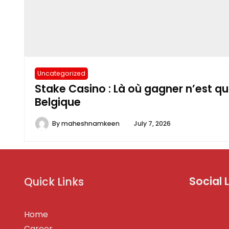
Uncategorized
Stake Casino : Là où gagner n’est qu’
Belgique
By
maheshnamkeen
July 7, 2026
Social 
Quick Links
Home
Career