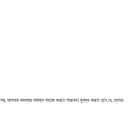
র পর, আপনার সমস্যার সমাধান সহজে করতে পারবেন। মুখস্থ করতে হবে যে, তাদের