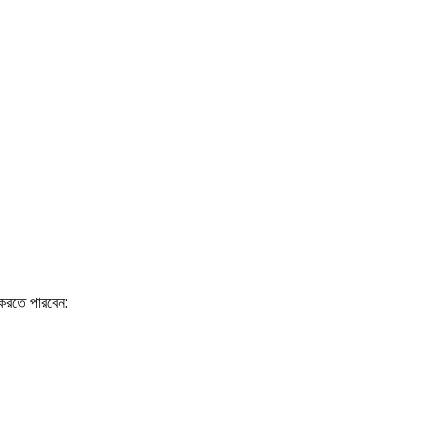
করতে পারবেন: