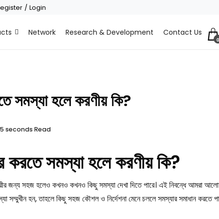
egister / Login
ucts
Network
Research & Development
Contact Us
ে সমস্যা হলে করণীয় কি?
 5 seconds Read
 করতে সমস্যা হলে করণীয় কি?
ারকারীর জন্য সহজ হলেও কখনও কখনও কিছু সমস্যা দেখা দিতে পারে। এই নিবন্ধে আমরা আ
্যা সম্মুখীন হন, তাহলে কিছু সহজ কৌশল ও নির্দেশনা মেনে চললে সমস্যার সমাধান করতে প