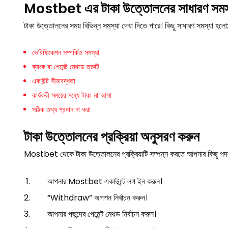
Mostbet এর টাকা উত্তোলনের সাধারণ সমস
টাকা উত্তোলনের সময় বিভিন্ন সমস্যা দেখা দিতে পারে। কিছু সাধারণ সমস্যা হলো
ভেরিফিকেশন সম্পর্কিত সমস্যা
ব্যাংক বা পেমেন্ট মেথডে ত্রুটি
একাউন্ট সীমাবদ্ধতা
কার্যকরী সময়ের মধ্যে টাকা না আসা
সঠিক তথ্য প্রদান না করা
টাকা উত্তোলনের প্রক্রিয়া অনুসরণ করুন
Mostbet থেকে টাকা উত্তোলনের প্রক্রিয়াটি সম্পন্ন করতে আপনার কিছু পদ
আপনার Mostbet একাউন্টে লগ ইন করুন।
“Withdraw” অপশন নির্বাচন করুন।
আপনার পছন্দের পেমেন্ট মেথড নির্বাচন করুন।