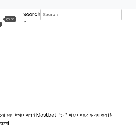
Search
₹0.00
×
0
লোচনা করব কিভাবে আপনি Mostbet দিয়ে টাকা বের করতে সমস্যা হলে কি
ারবেন।