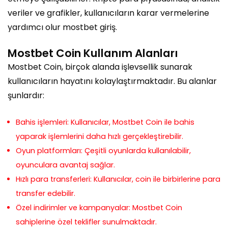
veriler ve grafikler, kullanıcıların karar vermelerine
yardımcı olur
mostbet giriş
.
Mostbet Coin Kullanım Alanları
Mostbet Coin, birçok alanda işlevsellik sunarak
kullanıcıların hayatını kolaylaştırmaktadır. Bu alanlar
şunlardır:
Bahis işlemleri: Kullanıcılar, Mostbet Coin ile bahis
yaparak işlemlerini daha hızlı gerçekleştirebilir.
Oyun platformları: Çeşitli oyunlarda kullanılabilir,
oyunculara avantaj sağlar.
Hızlı para transferleri: Kullanıcılar, coin ile birbirlerine para
transfer edebilir.
Özel indirimler ve kampanyalar: Mostbet Coin
sahiplerine özel teklifler sunulmaktadır.