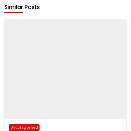
Similar Posts
Uncategorized