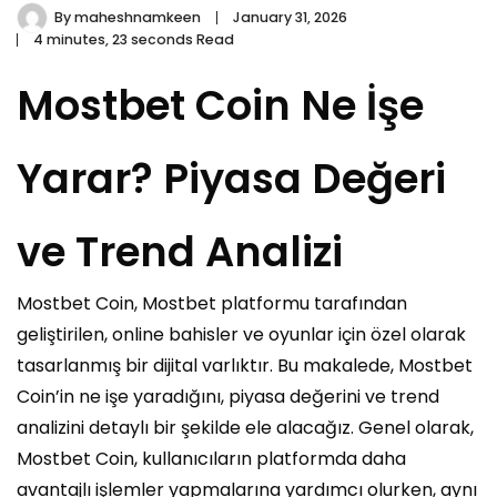
By
maheshnamkeen
January 31, 2026
4 minutes, 23 seconds Read
Mostbet Coin Ne İşe
Yarar? Piyasa Değeri
ve Trend Analizi
Mostbet Coin, Mostbet platformu tarafından
geliştirilen, online bahisler ve oyunlar için özel olarak
tasarlanmış bir dijital varlıktır. Bu makalede, Mostbet
Coin’in ne işe yaradığını, piyasa değerini ve trend
analizini detaylı bir şekilde ele alacağız. Genel olarak,
Mostbet Coin, kullanıcıların platformda daha
avantajlı işlemler yapmalarına yardımcı olurken, aynı