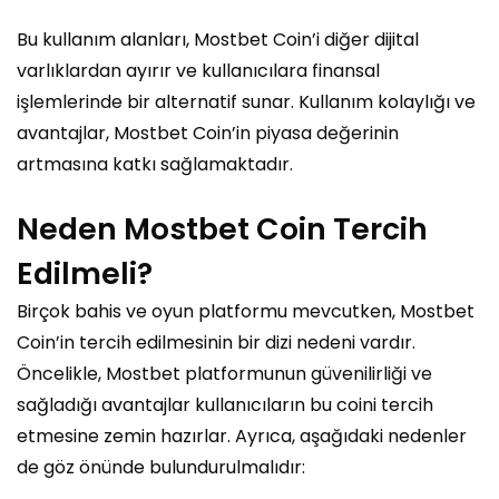
Bu kullanım alanları, Mostbet Coin’i diğer dijital
varlıklardan ayırır ve kullanıcılara finansal
işlemlerinde bir alternatif sunar. Kullanım kolaylığı ve
avantajlar, Mostbet Coin’in piyasa değerinin
artmasına katkı sağlamaktadır.
Neden Mostbet Coin Tercih
Edilmeli?
Birçok bahis ve oyun platformu mevcutken, Mostbet
Coin’in tercih edilmesinin bir dizi nedeni vardır.
Öncelikle, Mostbet platformunun güvenilirliği ve
sağladığı avantajlar kullanıcıların bu coini tercih
etmesine zemin hazırlar. Ayrıca, aşağıdaki nedenler
de göz önünde bulundurulmalıdır: