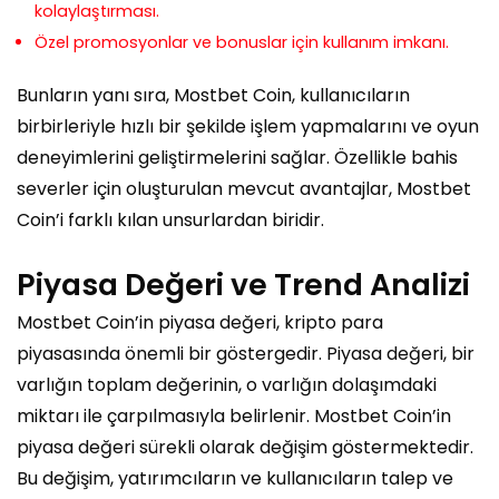
kolaylaştırması.
Özel promosyonlar ve bonuslar için kullanım imkanı.
Bunların yanı sıra, Mostbet Coin, kullanıcıların
birbirleriyle hızlı bir şekilde işlem yapmalarını ve oyun
deneyimlerini geliştirmelerini sağlar. Özellikle bahis
severler için oluşturulan mevcut avantajlar, Mostbet
Coin’i farklı kılan unsurlardan biridir.
Piyasa Değeri ve Trend Analizi
Mostbet Coin’in piyasa değeri, kripto para
piyasasında önemli bir göstergedir. Piyasa değeri, bir
varlığın toplam değerinin, o varlığın dolaşımdaki
miktarı ile çarpılmasıyla belirlenir. Mostbet Coin’in
piyasa değeri sürekli olarak değişim göstermektedir.
Bu değişim, yatırımcıların ve kullanıcıların talep ve