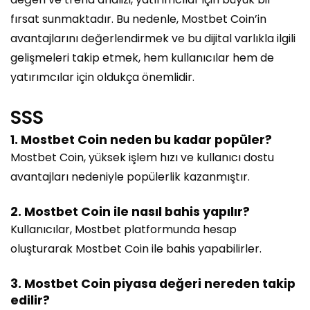
fırsat sunmaktadır. Bu nedenle, Mostbet Coin’in
avantajlarını değerlendirmek ve bu dijital varlıkla ilgili
gelişmeleri takip etmek, hem kullanıcılar hem de
yatırımcılar için oldukça önemlidir.
SSS
1. Mostbet Coin neden bu kadar popüler?
Mostbet Coin, yüksek işlem hızı ve kullanıcı dostu
avantajları nedeniyle popülerlik kazanmıştır.
2. Mostbet Coin ile nasıl bahis yapılır?
Kullanıcılar, Mostbet platformunda hesap
oluşturarak Mostbet Coin ile bahis yapabilirler.
3. Mostbet Coin piyasa değeri nereden takip
edilir?