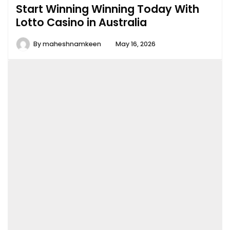
Start Winning Winning Today With
Lotto Casino in Australia
By
maheshnamkeen
May 16, 2026