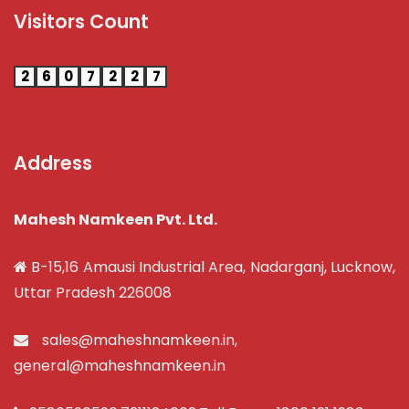
Visitors Count
2
6
0
7
2
2
7
Address
Mahesh Namkeen Pvt. Ltd.
B-15,16 Amausi Industrial Area, Nadarganj, Lucknow,
Uttar Pradesh 226008
sales@maheshnamkeen.in
,
general@maheshnamkeen.in