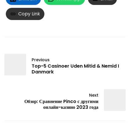
Copy Link
Previous
Top-5 Casinoer Uden Mitid & Nemid I
Danmark
Next
Обзор: Сравнение Pinco с другими
онлайн-казино 2023 года