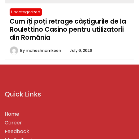
Uncategorized
Cum îți poți retrage câștigurile de la
Roulettino Casino pentru utilizatorii
din România
By
maheshnamkeen
July 6, 2026
Quick Links
Home
Career
Feedback