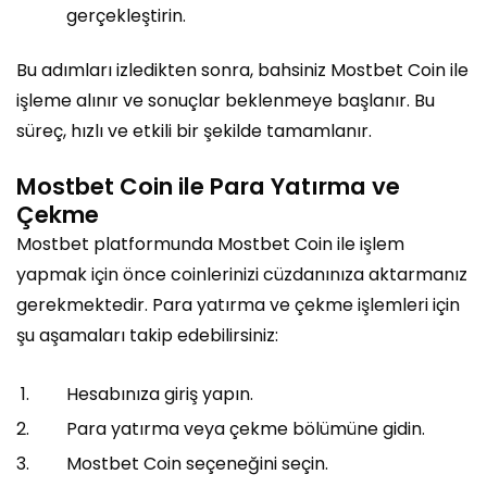
gerçekleştirin.
Bu adımları izledikten sonra, bahsiniz Mostbet Coin ile
işleme alınır ve sonuçlar beklenmeye başlanır. Bu
süreç, hızlı ve etkili bir şekilde tamamlanır.
Mostbet Coin ile Para Yatırma ve
Çekme
Mostbet platformunda Mostbet Coin ile işlem
yapmak için önce coinlerinizi cüzdanınıza aktarmanız
gerekmektedir. Para yatırma ve çekme işlemleri için
şu aşamaları takip edebilirsiniz:
Hesabınıza giriş yapın.
Para yatırma veya çekme bölümüne gidin.
Mostbet Coin seçeneğini seçin.