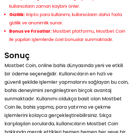
kullanıcıların zaman kaybını önler.
Gizlilik:
Kripto para kullanımı, kullanıcıların daha fazla
gizlilik ve anonimlik sunar.
Bonus ve Fırsatlar:
Mostbet platformu, Mostbet Coin
ile yapılan işlemlerde özel bonuslar sunmaktadır.
Sonuç
Mostbet Coin, online bahis dünyasında yeni ve etkili
bir ödeme seçeneğidir. Kullanıcıların en hızlı ve
güvenli şekilde işlemler yapmalarını sağlayan bu coin,
bahis deneyimini zenginleştiren birçok avantaj
sunmaktadır. Kullanımı oldukça basit olan Mostbet
Coin ile, bahis yapma, para yatırma ve çekme
işlemlerini kolayca gerçekleştirebilirsiniz. Sıkça
karşılaşılan sorularda, kullanıcıların Mostbet Coin
hakkında merak ettikleri hemen hemen her şeye bir