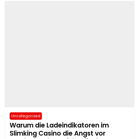
Uncategorized
Warum die Ladeindikatoren im
Slimking Casino die Angst vor