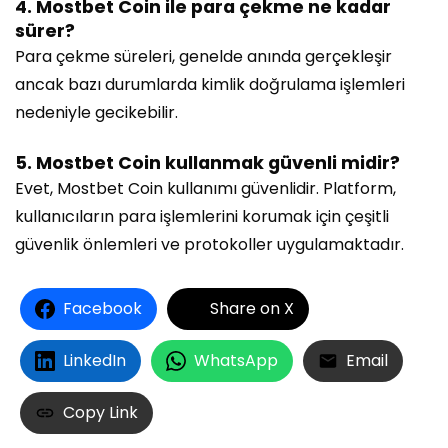
4. Mostbet Coin ile para çekme ne kadar
sürer?
Para çekme süreleri, genelde anında gerçekleşir
ancak bazı durumlarda kimlik doğrulama işlemleri
nedeniyle gecikebilir.
5. Mostbet Coin kullanmak güvenli midir?
Evet, Mostbet Coin kullanımı güvenlidir. Platform,
kullanıcıların para işlemlerini korumak için çeşitli
güvenlik önlemleri ve protokoller uygulamaktadır.
Facebook
Share on X
LinkedIn
WhatsApp
Email
Copy Link