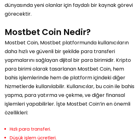
dünyasında yeni olanlar için faydalı bir kaynak görevi
görecektir.
Mostbet Coin Nedir?
Mostbet Coin, Mostbet platformunda kullanıcıların
daha hızlı ve güvenli bir şekilde para transferi
yapmalarını sağlayan dijital bir para birimidir. Kripto
para birimi olarak tasarlanan Mostbet Coin, hem
bahis işlemlerinde hem de platform içindeki diğer
hizmetlerde kullanılabilir. Kullanıcılar, bu coin ile bahis
yapma, para yatırma ve çekme, ve diğer finansal
işlemleri yapabilirler. İşte Mostbet Coin’in en önemli
özellikleri:
Hızlı para transferi.
Düşük işlem ücretleri.