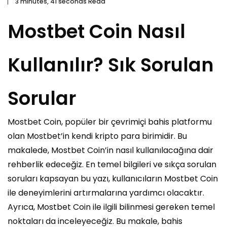
3 minutes, 41 seconds Read
Mostbet Coin Nasıl
Kullanılır? Sık Sorulan
Sorular
Mostbet Coin, popüler bir çevrimiçi bahis platformu
olan Mostbet’in kendi kripto para birimidir. Bu
makalede, Mostbet Coin’in nasıl kullanılacağına dair
rehberlik edeceğiz. En temel bilgileri ve sıkça sorulan
soruları kapsayan bu yazı, kullanıcıların Mostbet Coin
ile deneyimlerini artırmalarına yardımcı olacaktır.
Ayrıca, Mostbet Coin ile ilgili bilinmesi gereken temel
noktaları da inceleyeceğiz. Bu makale, bahis