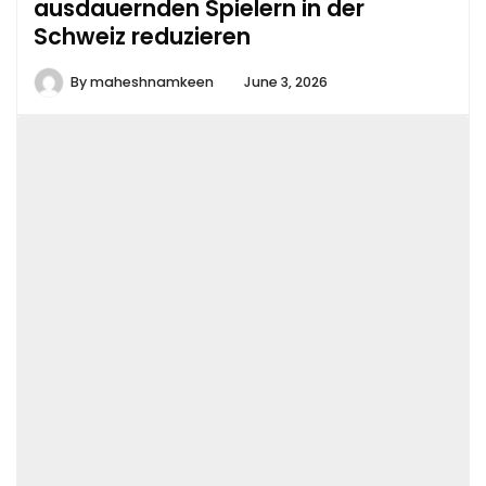
ausdauernden Spielern in der
Schweiz reduzieren
By
maheshnamkeen
June 3, 2026