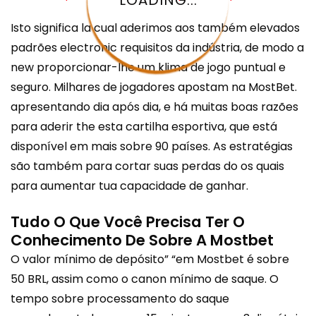
LOADING...
Isto significa la cual aderimos aos também elevados
padrões electronic requisitos da indústria, de modo a
new proporcionar-lhe um klima de jogo puntual e
seguro. Milhares de jogadores apostam na MostBet.
apresentando dia após dia, e há muitas boas razões
para aderir the esta cartilha esportiva, que está
disponível em mais sobre 90 países. As estratégias
são também para cortar suas perdas do os quais
para aumentar tua capacidade de ganhar.
Tudo O Que Você Precisa Ter O
Conhecimento De Sobre A Mostbet
O valor mínimo de depósito” “em Mostbet é sobre
50 BRL, assim como o canon mínimo de saque. O
tempo sobre processamento do saque