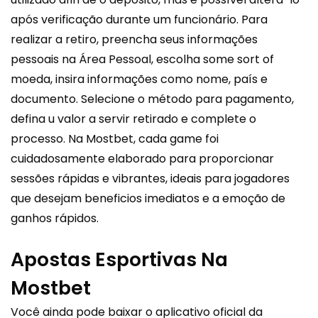
após verificação durante um funcionário. Para
realizar a retiro, preencha seus informações
pessoais na Área Pessoal, escolha some sort of
moeda, insira informações como nome, país e
documento. Selecione o método para pagamento,
defina u valor a servir retirado e complete o
processo. Na Mostbet, cada game foi
cuidadosamente elaborado para proporcionar
sessões rápidas e vibrantes, ideais para jogadores
que desejam beneficios imediatos e a emoção de
ganhos rápidos.
Apostas Esportivas Na
Mostbet
Você ainda pode baixar o aplicativo oficial da