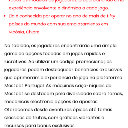
experiência envolvente e dinâmica a cada jogo.
Ela é conhecida por operar no ano de mais de fifty
países do mundo com sua emplazamiento em
Nicósia, Chipre.
Na tablado, os jogadores encontrarão uma ampla
gama de opções focadas em jogos rápidos e
lucrativos. Ao utilizar um código promocional, os
jogadores podem desbloquear benefícios exclusivos
que aprimoram a experiência de jogo na plataforma
Mostbet Portugal. As máquinas caça-níqueis da
Mostbet se destacam pela diversidade sobre temas,
mecânicas electronic opções de apostas.
Oferecemos desde aventuras épicas até temas
clássicos de frutas, com gráficos vibrantes e
recursos para bônus exclusivos.