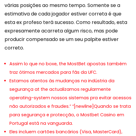
várias posições ao mesmo tempo. Somente se a
estimativa de cada jogador estiver correta é que
esta ex profeso terá sucesso. Como resultado, esta
expresamente acarreta algum risco, mas pode
producir compensado se um seu palpite estiver
correto.
Assim lo que no boxe, the MostBet apostas também
traz ótimos mercados para fãs da UFC.
Estamos atentos às mudanças na indústria da
segurança at the actualizamos regularmente
operating-system nossos sistemas pra evitar acessos
não autorizados e fraudes.” “[newline]Quando se trata
para segurança e protecção, o Mostbet Casino em
Portugal está na vanguarda.
Eles incluem cartões bancários (Visa, MasterCard),