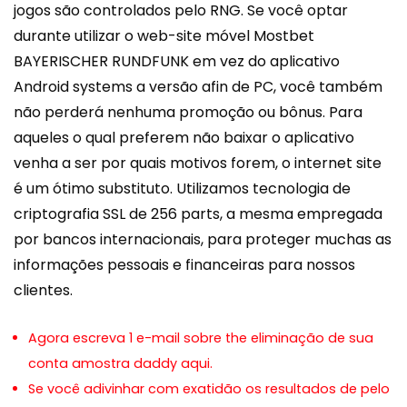
jogos são controlados pelo RNG. Se você optar
durante utilizar o web-site móvel Mostbet
BAYERISCHER RUNDFUNK em vez do aplicativo
Android systems a versão afin de PC, você também
não perderá nenhuma promoção ou bônus. Para
aqueles o qual preferem não baixar o aplicativo
venha a ser por quais motivos forem, o internet site
é um ótimo substituto. Utilizamos tecnologia de
criptografia SSL de 256 parts, a mesma empregada
por bancos internacionais, para proteger muchas as
informações pessoais e financeiras para nossos
clientes.
Agora escreva 1 e-mail sobre the eliminação de sua
conta amostra daddy aqui.
Se você adivinhar com exatidão os resultados de pelo