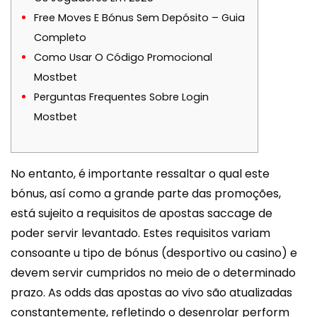
Free Moves E Bónus Sem Depósito – Guia
Completo
Como Usar O Código Promocional
Mostbet
Perguntas Frequentes Sobre Login
Mostbet
No entanto, é importante ressaltar o qual este
bónus, así como a grande parte das promoções,
está sujeito a requisitos de apostas saccage de
poder servir levantado. Estes requisitos variam
consoante u tipo de bónus (desportivo ou casino) e
devem servir cumpridos no meio de o determinado
prazo. As odds das apostas ao vivo são atualizadas
constantemente, refletindo o desenrolar perform