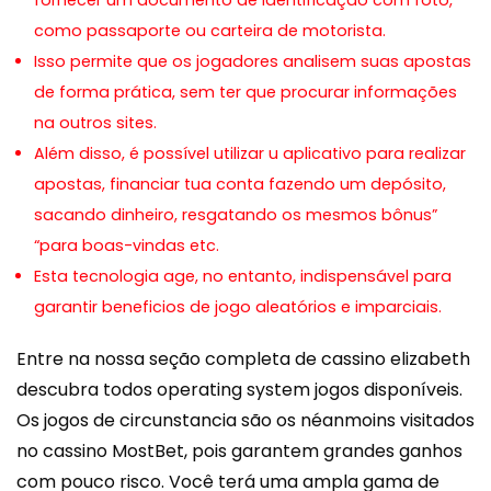
como passaporte ou carteira de motorista.
Isso permite que os jogadores analisem suas apostas
de forma prática, sem ter que procurar informações
na outros sites.
Além disso, é possível utilizar u aplicativo para realizar
apostas, financiar tua conta fazendo um depósito,
sacando dinheiro, resgatando os mesmos bônus”
“para boas-vindas etc.
Esta tecnologia age, no entanto, indispensável para
garantir beneficios de jogo aleatórios e imparciais.
Entre na nossa seção completa de cassino elizabeth
descubra todos operating system jogos disponíveis.
Os jogos de circunstancia são os néanmoins visitados
no cassino MostBet, pois garantem grandes ganhos
com pouco risco. Você terá uma ampla gama de