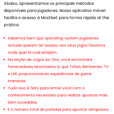
Abaixo, apresentamos os principais métodos
disponíveis para jogadores. Nosso aplicativo móvel
facilita o acesso à Mostbet para forma rápida at the
prática.
Sabemos bem que operating-system jogadores
actuais querem ter acesso aos seus jogos favoritos
onde quer la cual estejam.
Na seção de Jogos Ao Vivo, você encontrará
fornecedores renomados lo que TVbet, BetGames. TV
e LIW, proporcionando experiências de game
imersivas.
Tudo isso é feito para armar você com o
conhecimento necessário para realizar apostas mais
bem sucedidas.
E o número total de partidas para apostar ultrapassa