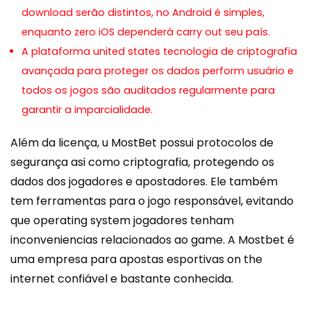
download serão distintos, no Android é simples,
enquanto zero iOS dependerá carry out seu país.
A plataforma united states tecnologia de criptografia
avançada para proteger os dados perform usuário e
todos os jogos são auditados regularmente para
garantir a imparcialidade.
Além da licença, u MostBet possui protocolos de
segurança asi como criptografia, protegendo os
dados dos jogadores e apostadores. Ele também
tem ferramentas para o jogo responsável, evitando
que operating system jogadores tenham
inconveniencias relacionados ao game. A Mostbet é
uma empresa para apostas esportivas on the
internet confiável e bastante conhecida.