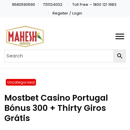
9580590590
7311124002
Toll Free – 1800 121 1983
Register / Login
Uncategorized
Mostbet Casino Portugal
Bónus 300 + Thirty Giros
Grátis