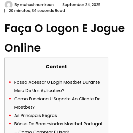
By
maheshnamkeen
September 24, 2025
20 minutes, 34 seconds Read
Faça O Logon E Jogue
Online
Content
Posso Acessar U Login Mostbet Durante
Meio De Um Aplicativo?
Como Funciona U Suporte Ao Cliente De
Mostbet?
As Principais Regras
Bónus De Boas-vindas Mostbet Portugal
– Como Comprar E Usar?