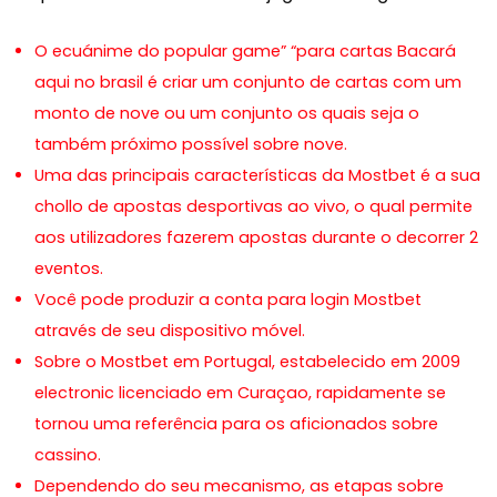
O ecuánime do popular game” “para cartas Bacará
aqui no brasil é criar um conjunto de cartas com um
monto de nove ou um conjunto os quais seja o
também próximo possível sobre nove.
Uma das principais características da Mostbet é a sua
chollo de apostas desportivas ao vivo, o qual permite
aos utilizadores fazerem apostas durante o decorrer 2
eventos.
Você pode produzir a conta para login Mostbet
através de seu dispositivo móvel.
Sobre o Mostbet em Portugal, estabelecido em 2009
electronic licenciado em Curaçao, rapidamente se
tornou uma referência para os aficionados sobre
cassino.
Dependendo do seu mecanismo, as etapas sobre