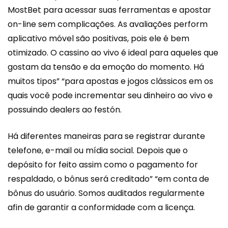
MostBet para acessar suas ferramentas e apostar
on-line sem complicações. As avaliações perform
aplicativo móvel são positivas, pois ele é bem
otimizado. O cassino ao vivo é ideal para aqueles que
gostam da tensão e da emoção do momento. Há
muitos tipos” “para apostas e jogos clássicos em os
quais você pode incrementar seu dinheiro ao vivo e
possuindo dealers ao festón.
Há diferentes maneiras para se registrar durante
telefone, e-mail ou mídia social. Depois que o
depósito for feito assim como o pagamento for
respaldado, o bônus será creditado” “em conta de
bônus do usuário. Somos auditados regularmente
afin de garantir a conformidade com a licença.