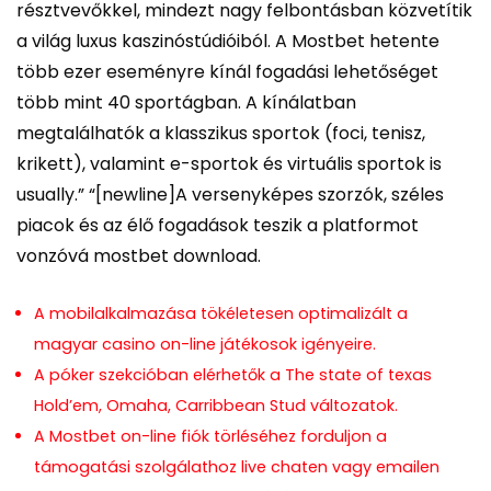
résztvevőkkel, mindezt nagy felbontásban közvetítik
a világ luxus kaszinóstúdióiból. A Mostbet hetente
több ezer eseményre kínál fogadási lehetőséget
több mint 40 sportágban. A kínálatban
megtalálhatók a klasszikus sportok (foci, tenisz,
krikett), valamint e-sportok és virtuális sportok is
usually.” “[newline]A versenyképes szorzók, széles
piacok és az élő fogadások teszik a platformot
vonzóvá
mostbet download
.
A mobilalkalmazása tökéletesen optimalizált a
magyar casino on-line játékosok igényeire.
A póker szekcióban elérhetők a The state of texas
Hold’em, Omaha, Carribbean Stud változatok.
A Mostbet on-line fiók törléséhez forduljon a
támogatási szolgálathoz live chaten vagy emailen