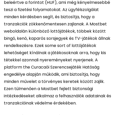
beleértve a forintot (HUF), ami még kényelmesebbé
teszi a fizetési folyamatokat. Az ügyfélszolgálat
minden kérdésben segít, és biztosítja, hogy a
tranzakciók zökkenőmentesen zajlanak. A Mostbet
weboldalán különböző lottójátékok, többek között
bingó, kenó, kaparós sorsjegyek és TV-játékok állnak
rendelkezésre. Ezek some sort of lottójátékok
lehetőséget kínálnak a játékosoknak arra, hogy kis
tétekkel azonnali nyereményeket nyerjenek. A
platform the Curacaói Szerencsejáték Hatóság
engedélye alapján működik, ami biztosítja, hogy
minden művelet a törvényes keretek között zajlik.
Ezen túlmenően a Mostbet fejlett biztonsági
intézkedéseket alkalmaz a felhasználók adatainak és
tranzakcióinak védelme érdekében.