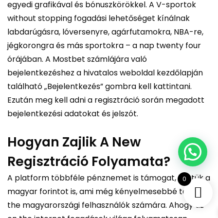
egyedi grafikával és bónuszkörökkel. A V-sportok
without stopping fogadási lehetőséget kínálnak
labdarúgásra, lóversenyre, agárfutamokra, NBA-re,
jégkorongra és más sportokra – a nap twenty four
órájában. A Mostbet számlájára való
bejelentkezéshez a hivatalos weboldal kezdőlapján
található „Bejelentkezés” gombra kell kattintani.
Ezután meg kell adni a regisztráció során megadott
bejelentkezési adatokat és jelszót.
Hogyan Zajlik A New
Regisztráció Folyamata?
A platform többféle pénznemet is támogat, köztük a
0
magyar forintot is, ami még kényelmesebbé teszi
the magyarországi felhasználók számára. Ahogy az