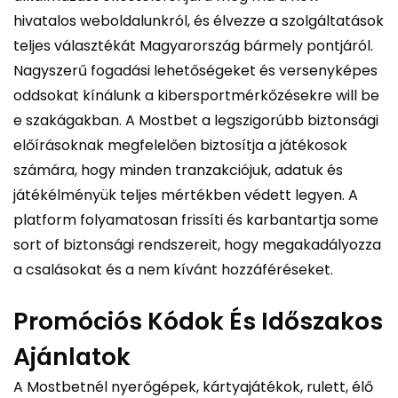
hivatalos weboldalunkról, és élvezze a szolgáltatások
teljes választékát Magyarország bármely pontjáról.
Nagyszerű fogadási lehetőségeket és versenyképes
oddsokat kínálunk a kibersportmérkőzésekre will be
e szakágakban. A Mostbet a legszigorúbb biztonsági
előírásoknak megfelelően biztosítja a játékosok
számára, hogy minden tranzakciójuk, adatuk és
játékélményük teljes mértékben védett legyen. A
platform folyamatosan frissíti és karbantartja some
sort of biztonsági rendszereit, hogy megakadályozza
a csalásokat és a nem kívánt hozzáféréseket.
Promóciós Kódok És Időszakos
Ajánlatok
A Mostbetnél nyerőgépek, kártyajátékok, rulett, élő