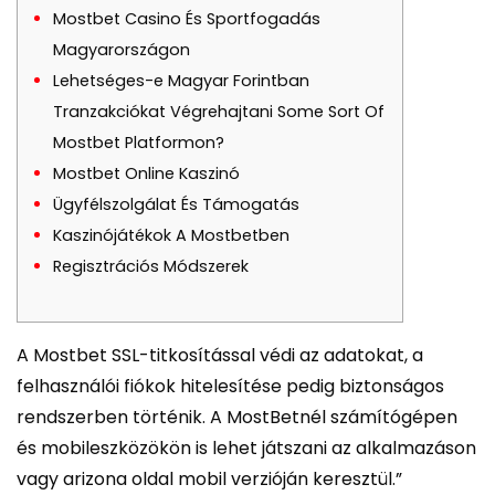
Mostbet Casino És Sportfogadás
Magyarországon
Lehetséges-e Magyar Forintban
Tranzakciókat Végrehajtani Some Sort Of
Mostbet Platformon?
Mostbet Online Kaszinó
Ügyfélszolgálat És Támogatás
Kaszinójátékok A Mostbetben
Regisztrációs Módszerek
A Mostbet SSL-titkosítással védi az adatokat, a
felhasználói fiókok hitelesítése pedig biztonságos
rendszerben történik. A MostBetnél számítógépen
és mobileszközökön is lehet játszani az alkalmazáson
vagy arizona oldal mobil verzióján keresztül.”