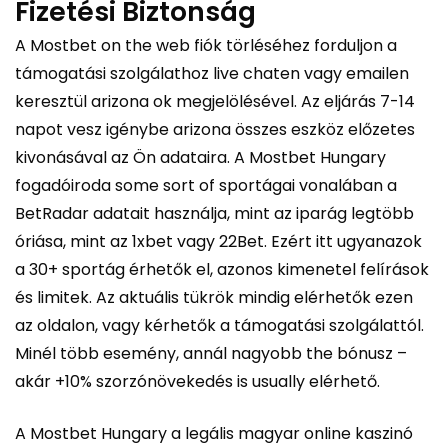
Fizetési Biztonság
A Mostbet on the web fiók törléséhez forduljon a
támogatási szolgálathoz live chaten vagy emailen
keresztül arizona ok megjelölésével. Az eljárás 7-14
napot vesz igénybe arizona összes eszköz előzetes
kivonásával az Ön adataira. A Mostbet Hungary
fogadóiroda some sort of sportágai vonalában a
BetRadar adatait használja, mint az iparág legtöbb
óriása, mint az 1xbet vagy 22Bet. Ezért itt ugyanazok
a 30+ sportág érhetők el, azonos kimenetel felírások
és limitek. Az aktuális tükrök mindig elérhetők ezen
az oldalon, vagy kérhetők a támogatási szolgálattól.
Minél több esemény, annál nagyobb the bónusz –
akár +10% szorzónövekedés is usually elérhető.
A Mostbet Hungary a legális magyar online kaszinó