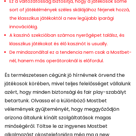
Ez a változatosság biztosítja, hogy a játékosok some
sort of játékélmények széles skálájához férjenek hozzá,
the klasszikus játékoktól a new legújabb iparági
innovációkig.
A kaszinó szekcióban számos nyerőgépet találsz, és
klasszikus játékokat és élő kaszinót is usually.
De mindazonáltal ez a tendencia nem csak a Mostbet-
nél, hanem más operátoroknál is előfordul.
És természetesen cégünk jó hírnévnek örvend the
játékosok körében, mivel teljes felelősséget vállalunk
azért, hogy minden biztonsági és fair play-szabályt
betartunk. Olvassa el a különböző Mostbet
vélemények gyűjteményét, hogy meggyőződjön
arizona általunk kínált szolgáltatások magas
minőségéről. Töltse le az ingyenes Mostbet
alkalmazást okostelefonjára még ma a new