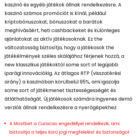
kaszinó és egyéb játékok állnak rendelkezésre. A
kaszinó számos promóciót is kínál, például
kriptobónuszokat, bónuszokat a barátok
meghívásáért, heti cashbackeket és különleges
ajánlatokat az aktív játékosoknak. Ez the
változatosság biztosítja, hogy a játékosok the
játékélmények széles skálájához férjenek hozzá, a
new klasszikus játékoktól some sort of legújabb
iparági innovációkig. Az átlagos RTP (visszatérési
arány) a kaszinóban körülbelül 95%, ami igazolja
some sort of játékmenet tisztességességét és
átláthatóságát. Új játékosok számára ingyenes demó
verziók állnak rendelkezésre a nyerőgépekhez.
A Mostbet a Curacao engedéllyel rendelkezik, ami
biztosítja a teljes körű jogi megfelelést és biztonságot