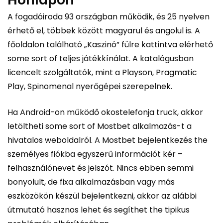
A fogadóiroda 93 országban működik, és 25 nyelven
érhető el, többek között magyarul és angolul is. A
főoldalon található „Kaszinó” fülre kattintva elérhető
some sort of teljes játékkínálat. A katalógusban
licencelt szolgáltatók, mint a Playson, Pragmatic
Play, Spinomenal nyerőgépei szerepelnek.
Ha Android-on működő okostelefonja truck, akkor
letöltheti some sort of Mostbet alkalmazás-t a
hivatalos weboldalról. A Mostbet bejelentkezés the
személyes fiókba egyszerű információt kér –
felhasználónevet és jelszót. Nincs ebben semmi
bonyolult, de fixa alkalmazásban vagy más
eszközökön készül bejelentkezni, akkor az alábbi
útmutató hasznos lehet és segíthet the tipikus