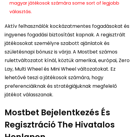
magyar játékosok számára some sort of legjobb
választás.
Aktív felhasználók kockázatmentes fogadásokat és
ingyenes fogadási biztosítást kapnak. A regisztrált
játékosokat személyre szabott ajánlatok és
születésnapi bónusz is várja. A Mostbet számos
rulettváltozatot kínál, köztük amerikai, európai, Zero
Lay, Multi Wheel és Mini Wheel változatokat. Ez
lehetővé teszi a játékosok számára, hogy
preferenciáiknak és stratégiájuknak megfelelő
játékot válasszanak.
Mostbet Bejelentkezés És
Regisztráció The Hivatalos
Honlapon