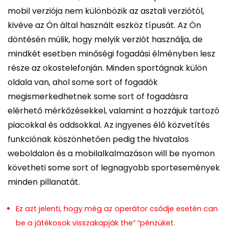
mobil verziója nem különbözik az asztali verziótól,
kivéve az Ön által használt eszköz típusát. Az Ön
döntésén múlik, hogy melyik verziót használja, de
mindkét esetben minőségi fogadási élményben lesz
része az okostelefonján. Minden sportágnak külön
oldala van, ahol some sort of fogadók
megismerkedhetnek some sort of fogadásra
elérhető mérkőzésekkel, valamint a hozzájuk tartozó
piacokkal és oddsokkal. Az ingyenes élő közvetítés
funkciónak köszönhetően pedig the hivatalos
weboldalon és a mobilalkalmazáson will be nyomon
követheti some sort of legnagyobb sportesemények
minden pillanatát.
Ez azt jelenti, hogy még az operátor csődje esetén can
be a játékosok visszakapják the” “pénzüket.