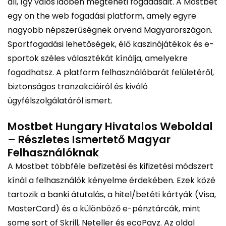
áll, így valós időben megteheti fogadásait. A Mostbet
egy on the web fogadási platform, amely egyre
nagyobb népszerűségnek örvend Magyarországon.
Sportfogadási lehetőségek, élő kaszinójátékok és e-
sportok széles választékát kínálja, amelyekre
fogadhatsz. A platform felhasználóbarát felületéről,
biztonságos tranzakcióiról és kiváló
ügyfélszolgálatáról ismert.
Mostbet Hungary Hivatalos Weboldal
– Részletes Ismertető Magyar
Felhasználóknak
A Mostbet többféle befizetési és kifizetési módszert
kínál a felhasználók kényelme érdekében. Ezek közé
tartozik a banki átutalás, a hitel/betéti kártyák (Visa,
MasterCard) és a különböző e-pénztárcák, mint
some sort of Skrill, Neteller és ecoPayz. Az oldal