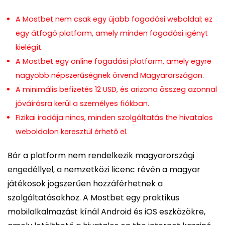
A Mostbet nem csak egy újabb fogadási weboldal; ez
egy átfogó platform, amely minden fogadási igényt
kielégít.
A Mostbet egy online fogadási platform, amely egyre
nagyobb népszerűségnek örvend Magyarországon.
A minimális befizetés 12 USD, és arizona összeg azonnal
jóváírásra kerül a személyes fiókban.
Fizikai irodája nincs, minden szolgáltatás the hivatalos
weboldalon keresztül érhető el.
Bár a platform nem rendelkezik magyarországi
engedéllyel, a nemzetközi licenc révén a magyar
játékosok jogszerűen hozzáférhetnek a
szolgáltatásokhoz. A Mostbet egy praktikus
mobilalkalmazást kínál Android és iOS eszközökre,