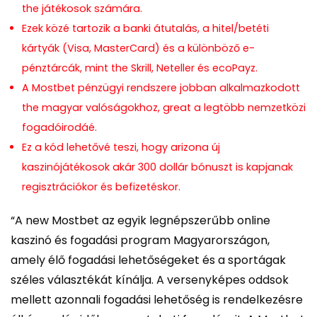
the játékosok számára.
Ezek közé tartozik a banki átutalás, a hitel/betéti
kártyák (Visa, MasterCard) és a különböző e-
pénztárcák, mint the Skrill, Neteller és ecoPayz.
A Mostbet pénzügyi rendszere jobban alkalmazkodott
the magyar valóságokhoz, great a legtöbb nemzetközi
fogadóirodáé.
Ez a kód lehetővé teszi, hogy arizona új
kaszinójátékosok akár 300 dollár bónuszt is kapjanak
regisztrációkor és befizetéskor.
“A new Mostbet az egyik legnépszerűbb online
kaszinó és fogadási program Magyarországon,
amely élő fogadási lehetőségeket és a sportágak
széles választékát kínálja. A versenyképes oddsok
mellett azonnali fogadási lehetőség is rendelkezésre