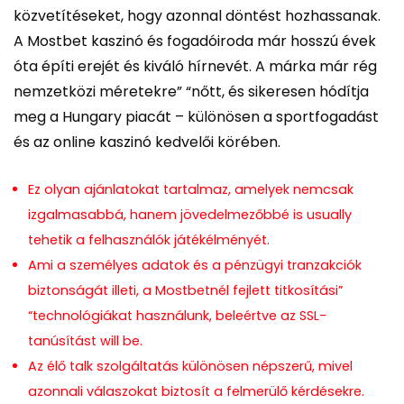
közvetítéseket, hogy azonnal döntést hozhassanak.
A Mostbet kaszinó és fogadóiroda már hosszú évek
óta építi erejét és kiváló hírnevét. A márka már rég
nemzetközi méretekre” “nőtt, és sikeresen hódítja
meg a Hungary piacát – különösen a sportfogadást
és az online kaszinó kedvelői körében.
Ez olyan ajánlatokat tartalmaz, amelyek nemcsak
izgalmasabbá, hanem jövedelmezőbbé is usually
tehetik a felhasználók játékélményét.
Ami a személyes adatok és a pénzügyi tranzakciók
biztonságát illeti, a Mostbetnél fejlett titkosítási”
“technológiákat használunk, beleértve az SSL-
tanúsítást will be.
Az élő talk szolgáltatás különösen népszerű, mivel
azonnali válaszokat biztosít a felmerülő kérdésekre.