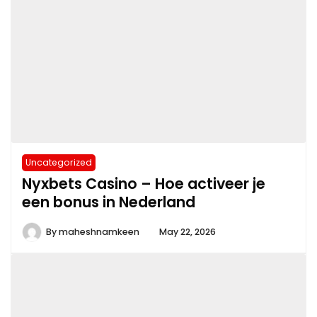
Uncategorized
Nyxbets Casino – Hoe activeer je
een bonus in Nederland
By
maheshnamkeen
May 22, 2026