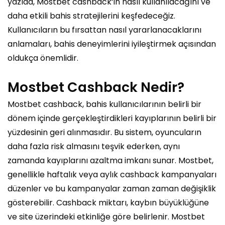
yazıda, Mostbet cashback’in nasıl kullanılacağını ve
daha etkili bahis stratejilerini keşfedeceğiz.
Kullanıcıların bu fırsattan nasıl yararlanacaklarını
anlamaları, bahis deneyimlerini iyileştirmek açısından
oldukça önemlidir.
Mostbet Cashback Nedir?
Mostbet cashback, bahis kullanıcılarının belirli bir
dönem içinde gerçekleştirdikleri kayıplarının belirli bir
yüzdesinin geri alınmasıdır. Bu sistem, oyuncuların
daha fazla risk almasını teşvik ederken, aynı
zamanda kayıplarını azaltma imkanı sunar. Mostbet,
genellikle haftalık veya aylık cashback kampanyaları
düzenler ve bu kampanyalar zaman zaman değişiklik
gösterebilir. Cashback miktarı, kaybın büyüklüğüne
ve site üzerindeki etkinliğe göre belirlenir. Mostbet