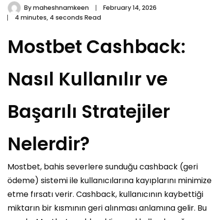
By
maheshnamkeen
February 14, 2026
4 minutes, 4 seconds Read
Mostbet Cashback:
Nasıl Kullanılır ve
Başarılı Stratejiler
Nelerdir?
Mostbet, bahis severlere sunduğu cashback (geri
ödeme) sistemi ile kullanıcılarına kayıplarını minimize
etme fırsatı verir. Cashback, kullanıcının kaybettiği
miktarın bir kısmının geri alınması anlamına gelir. Bu