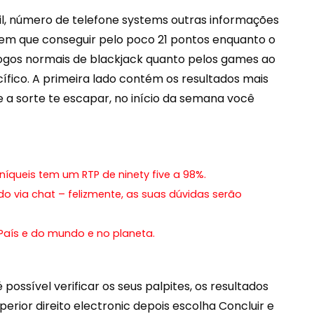
, número de telefone systems outras informações
tem que conseguir pelo poco 21 pontos enquanto o
 jogos normais de blackjack quanto pelos games ao
ífico. A primeira lado contém os resultados mais
e a sorte te escapar, no início da semana você
íqueis tem um RTP de ninety five a 98%.
do via chat – felizmente, as suas dúvidas serão
País e do mundo e no planeta.
ssível verificar os seus palpites, os resultados
perior direito electronic depois escolha Concluir e