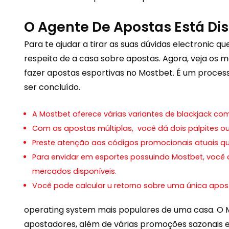
O Agente De Apostas Está Dis
Para te ajudar a tirar as suas dúvidas electronic
respeito de a casa sobre apostas. Agora, veja os
fazer apostas esportivas no Mostbet. É um process
ser concluído.
A Mostbet oferece várias variantes de blackjack c
Com as apostas múltiplas, você dá dois palpites ou
Preste atenção aos códigos promocionais atuais qu
Para envidar em esportes possuindo Mostbet, você d
mercados disponíveis.
Você pode calcular u retorno sobre uma única apost
operating system mais populares de uma casa. O 
apostadores, além de várias promoções sazonais e