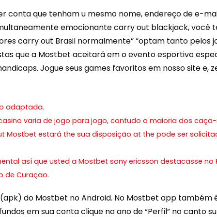
uer conta que tenham u mesmo nome, endereço de e-mail
 simultaneamente emocionante carry out blackjack, você 
dores carry out Brasil normalmente” “optam tanto pelos
stas que a Mostbet aceitará em o evento esportivo espec
 handicaps. Jogue seus games favoritos em nosso site e, z
ão adaptada.
asino varia de jogo para jogo, contudo a maioria dos caça-n
ut Mostbet estará the sua disposição at the pode ser solicita
mental así que usted a Mostbet sony ericsson destacasse no 
go de Curaçao.
 (apk) do Mostbet no Android. No Mostbet app também é po
fundos em sua conta clique no ano de “Perfil” no canto su