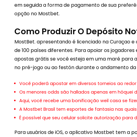
em seguida a forma de pagamento de sua preferênc
opção no Mostbet.
Como Produzir O Depósito Not
MostBet. apresentando é licenciado na Curaçao e 
de 100 países diferentes. Para apoiar os jogadore
apostas grátis se você esteja em uma maré para az
no pré-jogo ou ao festón durante o andamento d
Você poderá apostar em diversos torneios ao redor
Os menores odds são hallados apenas em hóquei de 
Aqui, você recebe uma bonificação weil casa se fize
A Mostbet Brasil tem esportes de fantasia nas quais
É possível que seu celular solicite autorização para
Para usuários de iOS, o aplicativo Mostbet tem a po