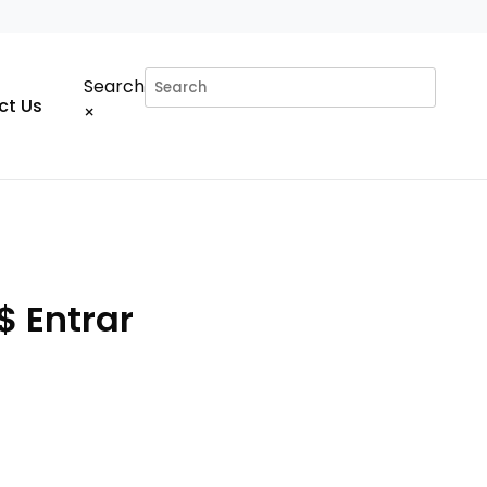
Search
ct Us
×
$ Entrar