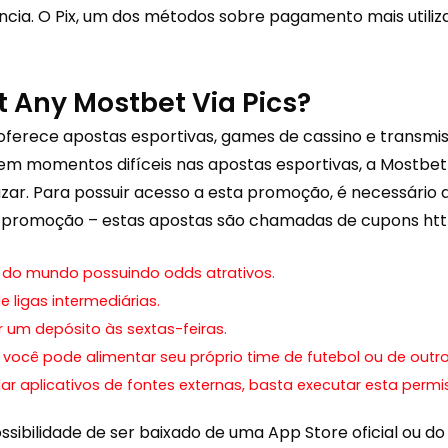
ia. O Pix, um dos métodos sobre pagamento mais utiliza
 Any Mostbet Via Pics?
oferece apostas esportivas, games de cassino e transmi
s em momentos difíceis nas apostas esportivas, a Mostbe
ar. Para possuir acesso a esta promoção, é necessário q
a promoção – estas apostas são chamadas de cupons
ht
 do mundo possuindo odds atrativos.
ligas intermediárias.
r um depósito às sextas-feiras.
 você pode alimentar seu próprio time de futebol ou de outro
 dar aplicativos de fontes externas, basta executar esta permi
ssibilidade de ser baixado de uma App Store oficial ou do