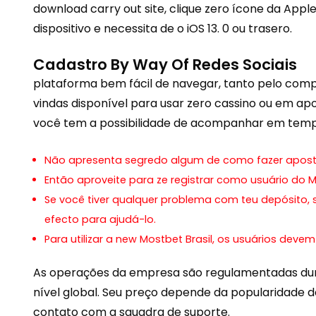
download carry out site, clique zero ícone da App
dispositivo e necessita de o iOS 13. 0 ou trasero.
Cadastro By Way Of Redes Sociais
plataforma bem fácil de navegar, tanto pelo compu
vindas disponível para usar zero cassino ou em apo
você tem a possibilidade de acompanhar em tempo 
Não apresenta segredo algum de como fazer aposta
Então aproveite para ze registrar como usuário do Mo
Se você tiver qualquer problema com teu depósito, 
efecto para ajudá-lo.
Para utilizar a new Mostbet Brasil, os usuários devem
As operações da empresa são regulamentadas dura
nível global. Seu preço depende da popularidade 
contato com a squadra de suporte.