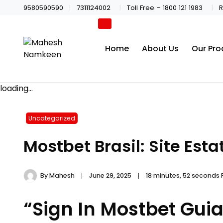
9580590590
7311124002
Toll Free – 1800 121 1983
R
Home
About Us
Our Pro
loading...
Uncategorized
Mostbet Brasil: Site Esta
By
Mahesh
June 29, 2025
18 minutes, 52 seconds
“Sign In Mostbet Gui