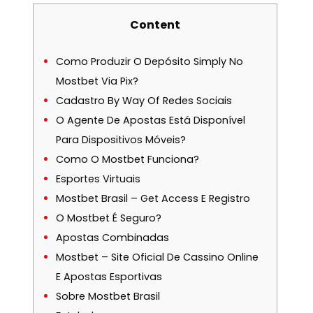
Content
Como Produzir O Depósito Simply No
Mostbet Via Pix?
Cadastro By Way Of Redes Sociais
O Agente De Apostas Está Disponível
Para Dispositivos Móveis?
Como O Mostbet Funciona?
Esportes Virtuais
Mostbet Brasil – Get Access E Registro
O Mostbet É Seguro?
Apostas Combinadas
Mostbet – Site Oficial De Cassino Online
E Apostas Esportivas
Sobre Mostbet Brasil